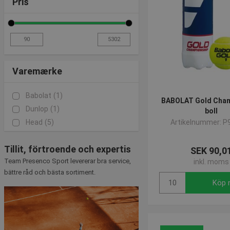
Pris
Varemærke
Babolat
(1)
BABOLAT Gold Cham
Dunlop
(1)
boll
Head
(5)
Artikelnummer: P
Tillit, förtroende och expertis
SEK 90,0
Team Presenco Sport levererar bra service,
inkl. moms
bättre råd och bästa sortiment.
Köp 