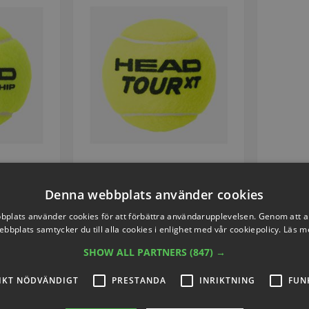
ship
Head Tour XT
Tenni
Denna webbplats använder cookies
P9534
Artikelnummer: P9834
Art
plats använder cookies för att förbättra användarupplevelsen. Genom att 
ebbplats samtycker du till alla cookies i enlighet med vår cookiepolicy.
Läs m
9
SEK 326,97
SHOW ALL PARTNERS
(847) →
inkl. moms
IKT NÖDVÄNDIGT
PRESTANDA
INRIKTNING
FUN
nu
Köp nu