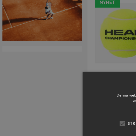
NYHET
Head Champion
Artikelnummer: 
Denna webb
w
SEK 253,4
inkl. moms
STR
Köp 