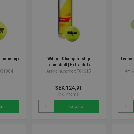
pionship
Wilson Championship
Tennis
tennisboll | Extra duty
901084
Artikelnummer: F01615
Arti
1
SEK 124,91
inkl. moms
nu
Köp nu