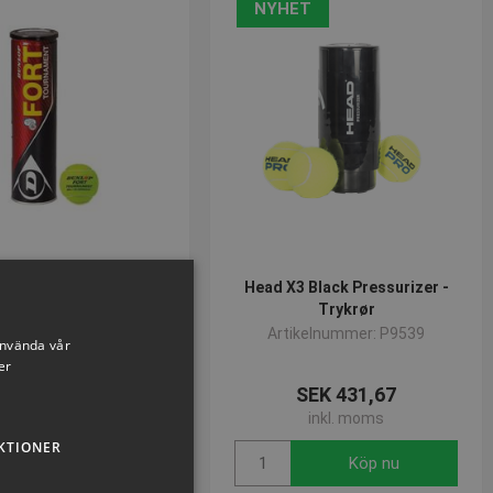
NYHET
sbollar DUNLOP FORT
Head X3 Black Pressurizer -
TOURNAMENT
Trykrør
ikelnummer: S1316
Artikelnummer: P9539
använda vår
er
SEK 382,07
SEK 431,67
inkl. moms
inkl. moms
KTIONER
Köp nu
Köp nu