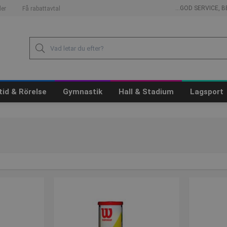
...GOD SERVICE,
er
Få rabattavtal
itid & Rörelse
Gymnastik
Hall & Stadium
Lagsport