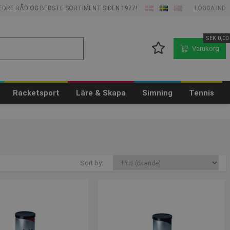
 BEDRE RÅD OG BEDSTE SORTIMENT SIDEN 1977!
LOGGA IND
SEK
0,00
Varukorg
Racketsport
Läre & Skapa
Simning
Tennis
Sort by: