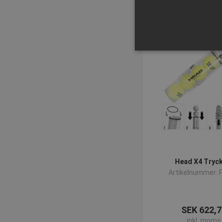
Strikt nödvändiga kakor ti
ordentligt utan strikt nödvä
Namn
popup-signup-closed
SNS
_sn_n
Head X4 Tryc
_sn_a
Artikelnummer: 
CookieScriptConsent
SEK 622,7
contextValues
inkl. moms