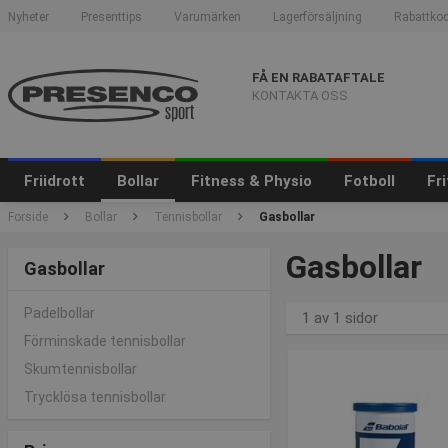
Nyheter
Presenttips
Varumärken
Lagerförsäljning
Rabattkod
FÅ EN RABATAFTALE
KONTAKTA OSS
Friidrott
Bollar
Fitness & Physio
Fotboll
Fr
Forside
Bollar
Tennisbollar
Gasbollar
Gasbollar
Gasbollar
Padelbollar
1 av 1 sidor
Förminskade tennisbollar
Skumtennisbollar
Trycklösa tennisbollar