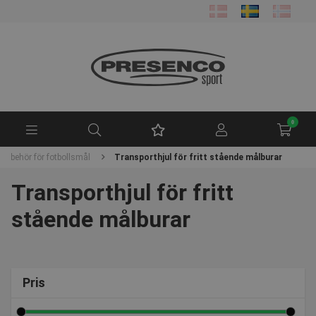
0
Tillbehör för fotbollsmål
Transporthjul för fritt stående målburar
Transporthjul för fritt
stående målburar
Pris