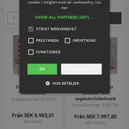
cookies i enlighet med vår cookiepolicy.
Läs
inkl. moms
inkl. moms
mer
SHOW ALL PARTNERS
(847) →
Köp
VÄLJ NU
STRIKT NÖDVÄNDIGT
PRESTANDA
INRIKTNING
FUNKTIONER
OK
AVVISA ALLT
VOLYMVARE
VISA DETALJER
Transportvagn för
Transportvagn för
handbollmål
handboll- och
ungdomsfotbollsmål
Artikelnummer: S1007H
Strikt nödvändigt
Artikelnummer: S10072H
Prestanda
Inriktning
Funktioner
Från SEK 6.903,01
Från SEK 7.997,80
inkl. moms
inkl. moms
Strikt nödvändiga kakor tillåter
kärnwebbplatsfunktioner som