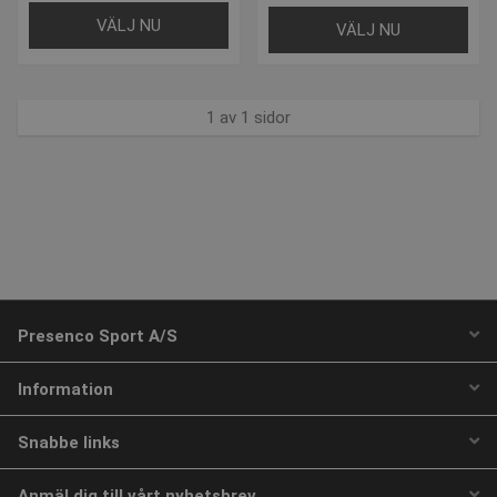
användarinloggning och kontohantering.
VÄLJ NU
VÄLJ NU
Webbplatsen kan inte användas ordentligt utan
strikt nödvändiga cookies.
Namn
Provider / Domän
Utgå
popup-signup-closed
1 av 1 sidor
.presencosport.se
1 år
SNS
www.presencosport.se
Sessi
_sn_n
www.presencosport.se
1 år
_sn_a
www.presencosport.se
1 år
CookieScriptConsent
1 mån
CookieScript
www.presencosport.se
Presenco Sport A/S
Information
Snabbe links
Anmäl dig till vårt nyhetsbrev