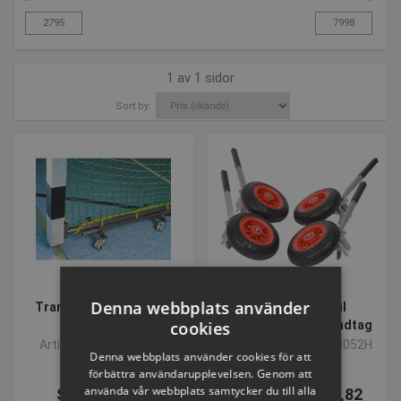
1 av 1 sidor
Sort by:
Denna webbplats använder
Transport-rullvagn för
Transporthjul til
handbollsmål
cookies
fodboldmål med håndtag
Artikelnummer: S1009
Artikelnummer: P360052H
Denna webbplats använder cookies för att
förbättra användarupplevelsen. Genom att
använda vår webbplats samtycker du till alla
SEK 2.795,74
Från SEK 3.616,82