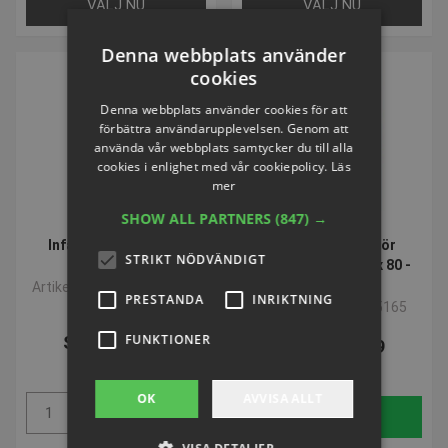
VÄLJ NU
VÄLJ NU
Denna webbplats använder
cookies
Denna webbplats använder cookies för att
förbättra användarupplevelsen. Genom att
använda vår webbplats samtycker du till alla
cookies i enlighet med vår cookiepolicy.
Läs
mer
SHOW ALL PARTNERS
(847) →
Infästningshylsa för
Stolpvaddering för
STRIKT NÖDVÄNDIGT
basketställ
basketenheter, 80 x 80 -
100 x
Artikelnummer: P3653111
PRESTANDA
INRIKTNING
Artikelnummer: S05165
FUNKTIONER
SEK 1.563,19
SEK 3.062,09
inkl. moms
inkl. moms
OK
AVVISA ALLT
Köp
Köp