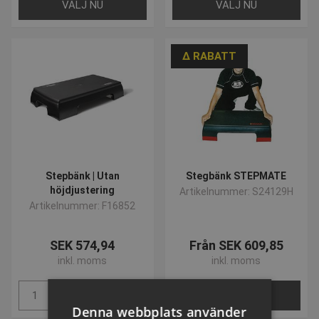
VÄLJ NU
VÄLJ NU
∆ RABATT
Stepbänk | Utan
Stegbänk STEPMATE
höjdjustering
Artikelnummer: S24129H
Artikelnummer: F16852
SEK 574,94
Från SEK 609,85
inkl. moms
inkl. moms
Köp
VÄLJ NU
Denna webbplats använder