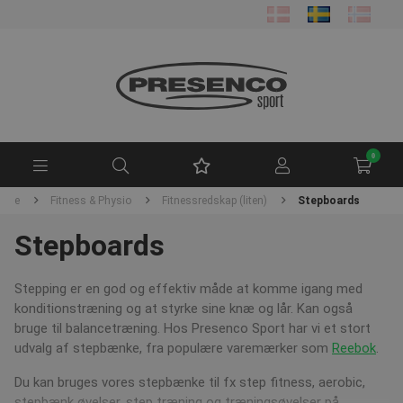
0
side
Fitness & Physio
Fitnessredskap (liten)
Stepboards
Stepboards
Stepping er en god og effektiv måde at komme igang med
konditionstræning og at styrke sine knæ og lår. Kan også
bruge til balancetræning. Hos Presenco Sport har vi et stort
udvalg af stepbænke, fra populære varemærker som
Reebok
.
Du kan bruges vores stepbænke til fx step fitness, aerobic,
stepbænk øvelser, step træning og træningsøvelser på