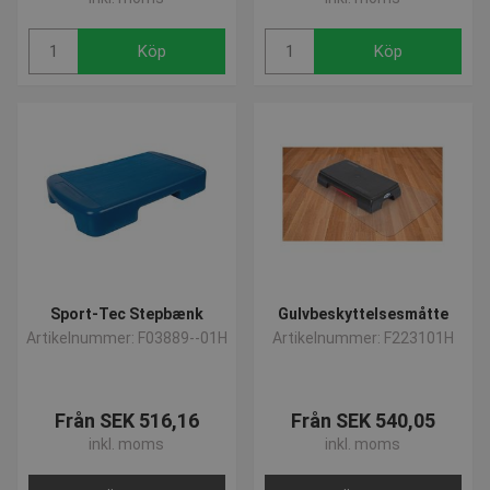
Skulle du have spørgsmål til vores produkter, så ring til os på
+457550 6011 eller skriv en e-mail på
Köp
Köp
Sport-Tec Stepbænk
Gulvbeskyttelsesmåtte
Artikelnummer: F03889--01H
Artikelnummer: F223101H
Från SEK 516,16
Från SEK 540,05
inkl. moms
inkl. moms