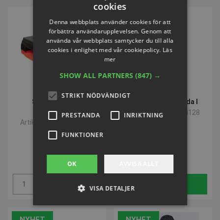
cookies
Denna webbplats använder cookies för att
förbättra användarupplevelsen. Genom att
använda vår webbplats samtycker du till alla
cookies i enlighet med vår cookiepolicy.
Läs
mer
SHOW ALL PARTNERS
(847) →
STRIKT NÖDVÄNDIGT
Stepbänk | Med
Aerobic-Steppbräda I
höjdjustering
Artikelnummer: S24128
PRESTANDA
INRIKTNING
Artikelnummer: F16854
FUNKTIONER
SEK 718,22
SEK 745,78
inkl. moms
inkl. moms
OK
AVVISA ALLT
Köp
Köp
VISA DETALJER
NYHET
NYHET