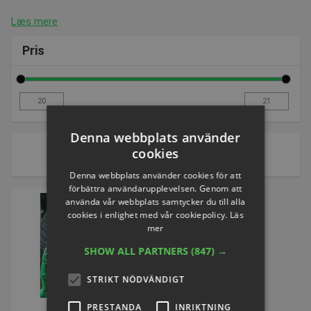
Læs mere
Pris
Denna webbplats använder
1 av 1 sidor
cookies
Sort by:
Denna webbplats använder cookies för att
förbättra användarupplevelsen. Genom att
använda vår webbplats samtycker du till alla
cookies i enlighet med vår cookiepolicy.
Läs
mer
SHOW ALL PARTNERS
(847) →
STRIKT NÖDVÄNDIGT
PRESTANDA
INRIKTNING