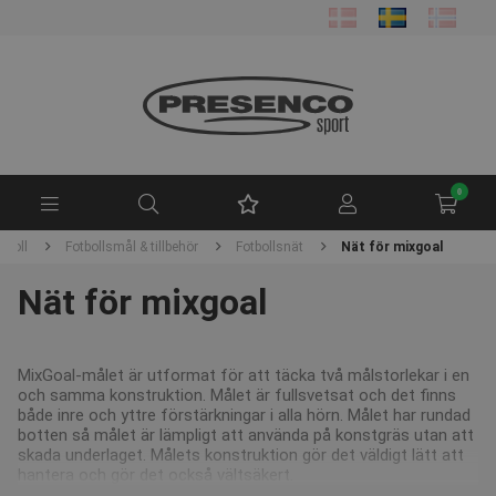
0
tboll
Fotbollsmål & tillbehör
Fotbollsnät
Nät för mixgoal
Nät för mixgoal
MixGoal-målet är utformat för att täcka två målstorlekar i en
och samma konstruktion. Målet är fullsvetsat och det finns
både inre och yttre förstärkningar i alla hörn. Målet har rundad
botten så målet är lämpligt att använda på konstgräs utan att
skada underlaget. Målets konstruktion gör det väldigt lätt att
hantera och gör det också vältsäkert.