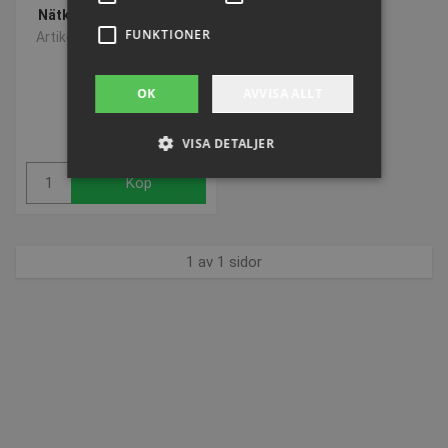
Nätkrok MixGoal | Plast
FUNKTIONER
Artikelnummer: P360031
OK
AVVISA ALLT
SEK 20,21
inkl. moms
VISA DETALJER
Köp
Strikt nödvändigt
Prestanda
Inriktning
Funktioner
1 av 1 sidor
Strikt nödvändiga kakor tillåter
kärnwebbplatsfunktioner som
användarinloggning och kontohantering.
Webbplatsen kan inte användas ordentligt utan
strikt nödvändiga cookies.
Namn
Provider / Domän
Utgå
popup-signup-closed
.presencosport.se
1 år