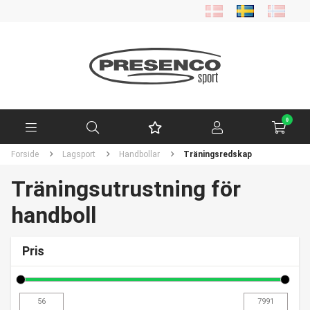
0
Forside
Lagsport
Handbollar
Träningsredskap
Träningsutrustning för
handboll
Pris