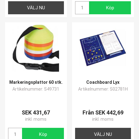
VÄLJ NU
Köp
Markeringsplattor 60 stk.
Coachboard Lyx
Artikelnummer: S49731
Artikelnummer: S02781H
SEK 431,67
Från SEK 442,69
inkl. moms
inkl. moms
Köp
VÄLJ NU