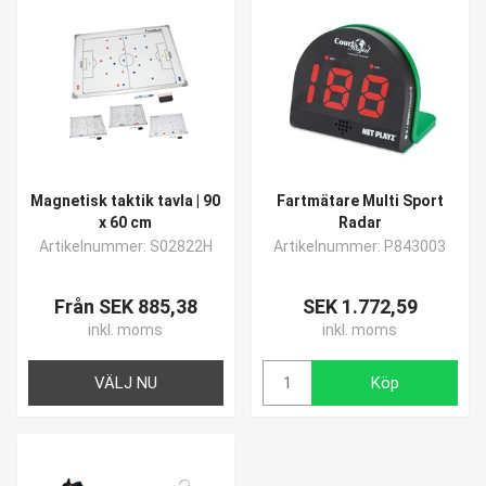
Magnetisk taktik tavla | 90
Fartmätare Multi Sport
x 60 cm
Radar
Artikelnummer: S02822H
Artikelnummer: P843003
Från SEK 885,38
SEK 1.772,59
inkl. moms
inkl. moms
VÄLJ NU
Köp