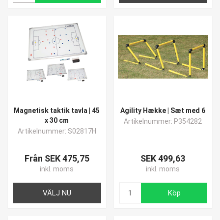
Magnetisk taktik tavla | 45
Agility Hække | Sæt med 6
x 30 cm
Artikelnummer: P354282
Artikelnummer: S02817H
Från SEK 475,75
SEK 499,63
inkl. moms
inkl. moms
VÄLJ NU
Köp