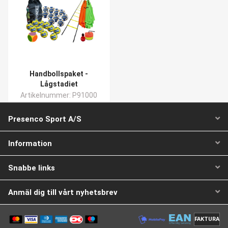
Handbollspaket -
Lågstadiet
Artikelnummer: P91000
Presenco Sport A/S
SEK 7.990,45
inkl. moms
Information
Köp
Snabbe links
Anmäl dig till vårt nyhetsbrev
1 av 1 sidor
FAKTURA