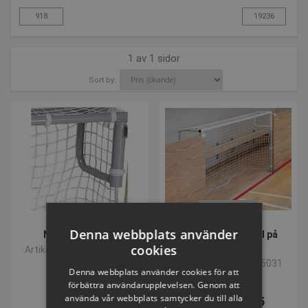
1 av 1 sidor
Sort by:
VOLYMVARE
Denna webbplats använder
Nät för sargmål
Sargmål till fotboll på
cookies
tvären
Artikelnummer: P115032
Artikelnummer: P115031
Denna webbplats använder cookies för att
förbättra användarupplevelsen. Genom att
använda vår webbplats samtycker du till alla
SEK 918,44
SEK 4.524,25