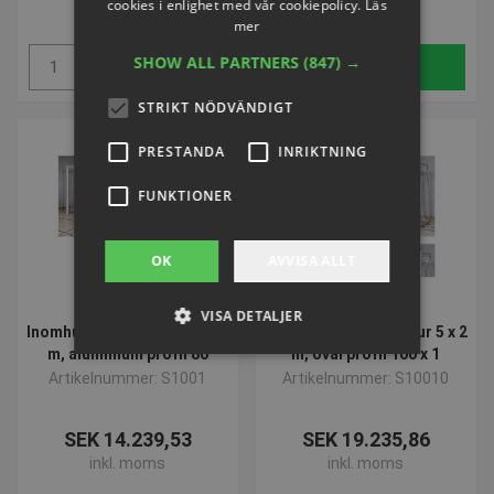
cookies i enlighet med vår cookiepolicy.
Läs
inkl. moms
inkl. moms
mer
SHOW ALL PARTNERS
(847) →
Köp
Köp
STRIKT NÖDVÄNDIGT
PRESTANDA
INRIKTNING
FUNKTIONER
OK
AVVISA ALLT
VISA DETALJER
Inomhusfotboll målbur 5 x 2
Inomhusfotboll målbur 5 x 2
m, aluminium profil 80
m, oval profil 100 x 1
Artikelnummer: S1001
Artikelnummer: S10010
Strikt nödvändigt
Prestanda
Inriktning
Funktioner
SEK 14.239,53
SEK 19.235,86
inkl. moms
inkl. moms
Strikt nödvändiga kakor tillåter
kärnwebbplatsfunktioner som