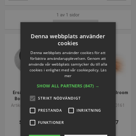
1 av 1 sidor
Sort by:
Denna webbplats använder
cookies
Denna webbplats använder cookies för att
förbättra användarupplevelsen. Genom att
använda vår webbplats samtycker du till alla
cookies i enlighet med vår cookiepolicy.
Läs
mer
VOLYMVARE
SHOW ALL PARTNERS
(847) →
Ersättningsborste för
Borstmaskin Turbo-Broom
STRIKT NÖDVÄNDIGT
Borstmaskin USP 10
USP 10
Artikelnummer: P840164
Artikelnummer: P840161
PRESTANDA
INRIKTNING
SEK 3.666,42
SEK 42.448,57
FUNKTIONER
inkl. moms
inkl. moms