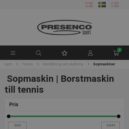
0
ketsport
Tennis
Renhållning och skyltning
Sopmaskiner
Sopmaskin | Borstmaskin
till tennis
Pris