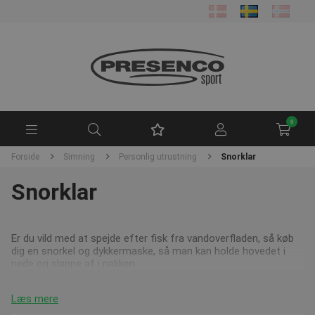
0
Forside
Simning
Personlig utrustning
Snorklar
Snorklar
Er du vild med at spejde efter fisk fra vandoverfladen, så køb
dig en snorkel og dykkermaske, så man kan holde hovedet i
nede og slappe af i nakken.
Læs mere