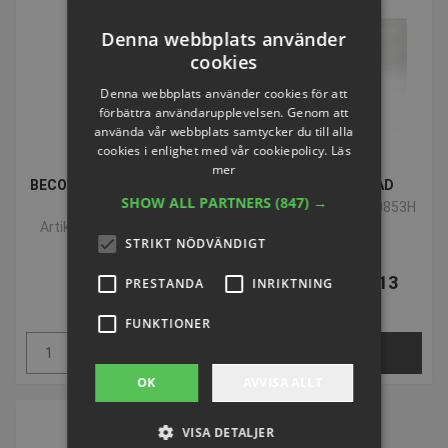
SPARA 30%
Denna webbplats använder
cookies
Denna webbplats använder cookies för att
förbättra användarupplevelsen. Genom att
använda vår webbplats samtycker du till alla
cookies i enlighet med vår cookiepolicy.
Läs
mer
BECO Snorkel Dry Top för
Snorkel MID-HEAD
SHOW ALL PARTNERS
(847) →
vuxna
Artikelnummer: P980853H
Artikelnummer: S68575
STRIKT NÖDVÄNDIGT
SEK 205,73
Från SEK 235,13
PRESTANDA
INRIKTNING
inkl. moms
inkl. moms
FUNKTIONER
Köp
VÄLJ NU
OK
AVVISA ALLT
VISA DETALJER