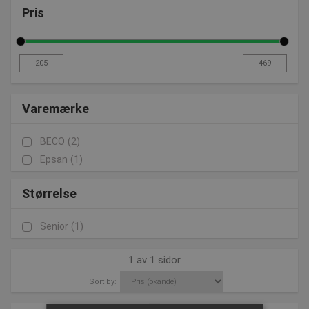
Pris
Varemærke
BECO
(2)
Epsan
(1)
Størrelse
Senior
(1)
1 av 1 sidor
Sort by: