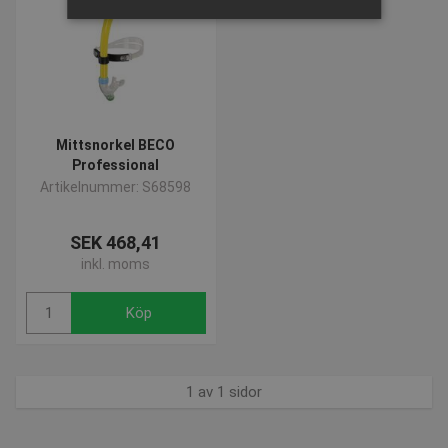
Strikt nödvändigt
Prestanda
Inriktning
Funktioner
Strikt nödvändiga kakor tillåter
kärnwebbplatsfunktioner som
Mittsnorkel BECO
användarinloggning och kontohantering.
Professional
Webbplatsen kan inte användas ordentligt utan
Artikelnummer: S68598
strikt nödvändiga cookies.
Namn
Provider / Domän
Utgå
SEK 468,41
popup-signup-closed
.presencosport.se
1 år
inkl. moms
SNS
www.presencosport.se
Sessi
Köp
_sn_n
www.presencosport.se
1 år
_sn_a
www.presencosport.se
1 år
CookieScriptConsent
1 mån
CookieScript
1 av 1 sidor
www.presencosport.se