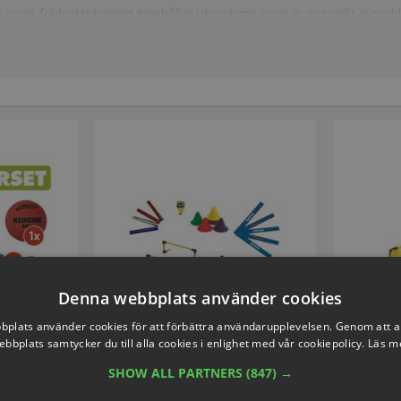
g
inom friidrottsträning innehåller utrustning som är speciellt avsedd 
 för barn
rottsvärlden. Utöva friidrott och prova dig fram i flera olika disciplin
ycket mer. Om du köper ett friidrottspaket för barn får du
friidrotts
t är särskilt utformat för att introducera alla friidrottsgrenar för ba
ör nybörjare
t vara gränsöverskridande att hoppa över en häck. Om du köper ett 
örjare. Häckarna är gjorda av ett material som hindrar dig från att t
astdiscipliner
Denna webbplats använder cookies
r olika kastdiscipliner innehåller
friidrottsutrustning
som spjut, disku
plats använder cookies för att förbättra användarupplevelsen. Genom att 
och nybörjare att de inte slår sig själva, och att dessa idrottsredsk
ebbplats samtycker du till alla cookies i enlighet med vår cookiepolicy.
Läs m
friidrotten finns det fyra kastdiscipliner: kulstötning, diskuskastn
SHOW ALL PARTNERS
(847) →
utan rädsla.
 Packe
Friidrotts packe| Löpning
DIMA K