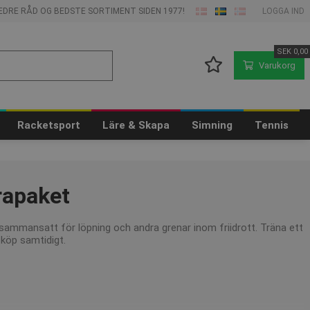
 BEDRE RÅD OG BEDSTE SORTIMENT SIDEN 1977!
LOGGA IND
SEK
0,00
Varukorg
Racketsport
Läre & Skapa
Simning
Tennis
arapaket
t sammansatt för löpning och andra grenar inom friidrott. Träna ett
 köp samtidigt.