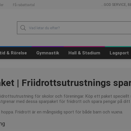
...GOD SERVICE,
er
Få rabattavtal
itid & Rörelse
Gymnastik
Hall & Stadium
Lagsport
aket | Friidrottsutrustnings sp
iidrottsutrustning för skolor och föreningar. Köp ett paket speciell
stgrenar med dessa sparpaket för friidrott och spara pengar på ditt
 hoppa. Friidrott är en mångsidig sport för både barn och vuxna.
ing