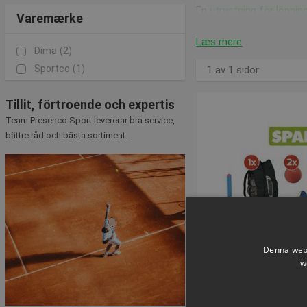
En
utrustning för löpnin
Varemærke
och stafettstänger.
Læs mere
Friidrottsutrustning
Dima
(2)
Sportco
(1)
1 av 1 sidor
Introducera barnen till id
spjut, kulstötning och m
friidrott.
Tillit, förtroende och expertis
Team Presenco Sport levererar bra service,
Startpaketet för friidrot
bättre råd och bästa sortiment.
Hoppa över häcken f
För en nybörjare kan de
särskilt lämpliga för nyb
Friidrottspaket för k
Friidrottsutrustningen fö
Denna webb
större trygghet för barn 
w
idrottsutrustning. Inom 
möjlighet att prova dem 
Friidrott Kasta