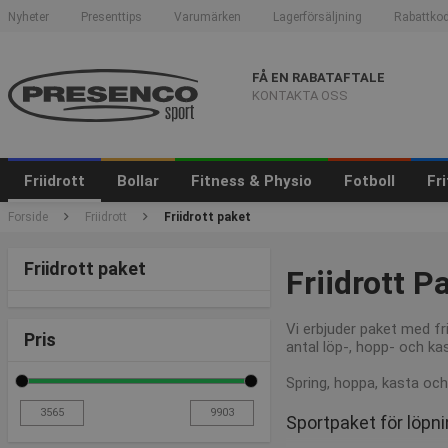
Nyheter
Presenttips
Varumärken
Lagerförsäljning
Rabattkod
FÅ EN RABATAFTALE
KONTAKTA OSS
Friidrott
Bollar
Fitness & Physio
Fotboll
Fr
Forside
Friidrott
Friidrott paket
Friidrott paket
Friidrott P
Vi erbjuder paket med fr
Pris
antal löp-, hopp- och ka
Spring, hoppa, kasta och
Sportpaket för löpn