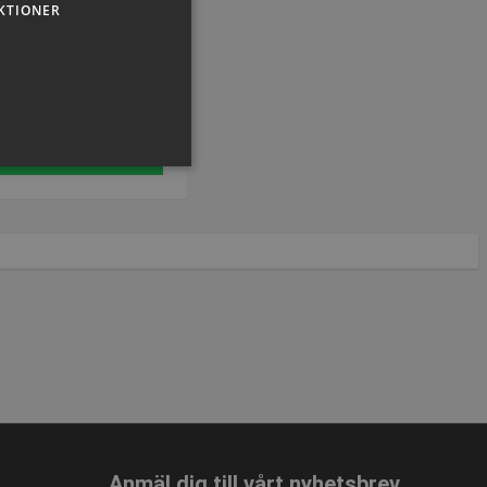
kelnummer: P370107
KTIONER
 på
post@presencosport.dk
eller på 7550 6011. Vi hjälper och
SEK 9.902,65
inkl. moms
Köp nu
sen kan inte användas
om-tjänsten för att komma
 Det är nödvändigt att
Anmäl dig till vårt nyhetsbrev