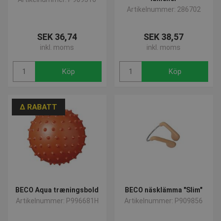
Artikelnummer: 286702
SEK 36,74
SEK 38,57
inkl. moms
inkl. moms
Köp
Köp
∆ RABATT
BECO Aqua træningsbold
BECO näsklämma "Slim"
Artikelnummer: P996681H
Artikelnummer: P909856