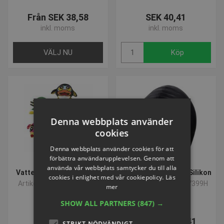
Från SEK 38,58
SEK 40,41
inkl. moms
inkl. moms
VÄLJ NU
Köp
Denna webbplats använder
cookies
Denna webbplats använder cookies för att
förbättra användarupplevelsen. Genom att
använda vår webbplats samtycker du till alla
Vattenbombe BECO | Djur
Badmössa för barn | Silikon
cookies i enlighet med vår cookiepolicy.
Läs
Artikelnummer: P909515
Artikelnummer: P907399H
mer
SHOW ALL PARTNERS
(847) →
SEK 40,41
Från SEK 40,41
STRIKT NÖDVÄNDIGT