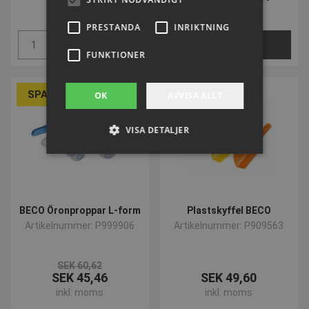
inkl. moms
inkl. moms
PRESTANDA
INRIKTNING
Köp
VÄLJ NU
FUNKTIONER
SPARA 25%
OK
AVVISA ALLT
VISA DETALJER
Strikt nödvändigt
Prestanda
Inriktning
Funktioner
BECO Öronproppar L-form
Plastskyffel BECO
Artikelnummer: P999906
Artikelnummer: P909563
Strikt nödvändiga kakor tillåter
kärnwebbplatsfunktioner som
användarinloggning och kontohantering.
Webbplatsen kan inte användas ordentligt utan
SEK 60,62
strikt nödvändiga cookies.
SEK 45,46
SEK 49,60
Namn
Provider / Domän
Utgå
inkl. moms
inkl. moms