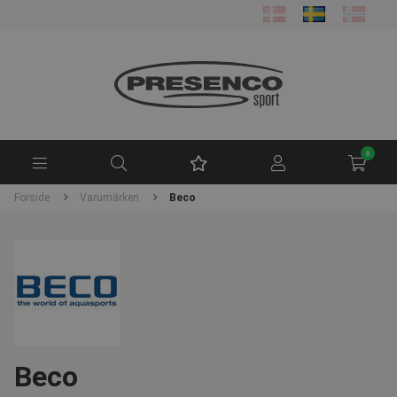
0
Forside
Varumärken
Beco
Beco