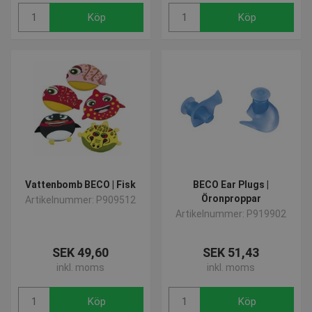
popup-signup-closed
.presencosport.se
1 år
Köp
Köp
SNS
www.presencosport.se
Sessi
_sn_n
www.presencosport.se
1 år
_sn_a
www.presencosport.se
1 år
CookieScriptConsent
1 mån
CookieScript
www.presencosport.se
Vattenbomb BECO | Fisk
BECO Ear Plugs |
Öronproppar
Artikelnummer: P909512
Artikelnummer: P919902
SEK 49,60
SEK 51,43
inkl. moms
inkl. moms
contextValues
www.presencosport.se
Sessi
_sn_m
www.presencosport.se
1 år
Köp
Köp
crisp-
.presencosport.se
6