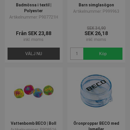
Badmössa i textil |
Barn simglasögon
Polyester
Artikelnummer: P999963
Artikelnummer: P907721H
SEK 34,90
Från SEK 23,88
SEK 26,18
inkl. moms
inkl. moms
VÄLJ NU
Köp
Vattenbomb BECO | Boll
Öronproppar BECO med
lameller
Artikelnummer: P909516