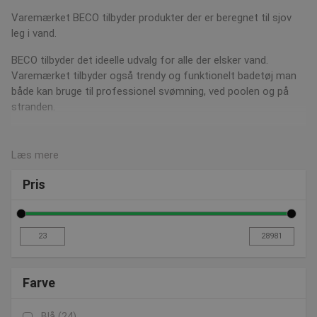
Varemærket BECO tilbyder produkter der er beregnet til sjov
leg i vand.
BECO tilbyder det ideelle udvalg for alle der elsker vand.
Varemærket tilbyder også trendy og funktionelt badetøj man
både kan bruge til professionel svømning, ved poolen og på
stranden.
Varemærket BECO er populært, da det ikke kan sammenlignes
med andre mærker af badetøj, da deres design er unikt.
Læs mere
Der findes utallige produkter der er beregnet til vand indenfor
Pris
dette varemærke, alt fra svømmebriller, badevinger,
skumstænger til stepbænke, trampoliner, løbebånd og cykler.
BECO er et kendt varemærke, da produkterne er i høj kvalitet.
Vandsport bliver også mere og mere udbredt i de forskellige
svømmehaller.
Læs mere om BECO her
Farve
Blå
(24)