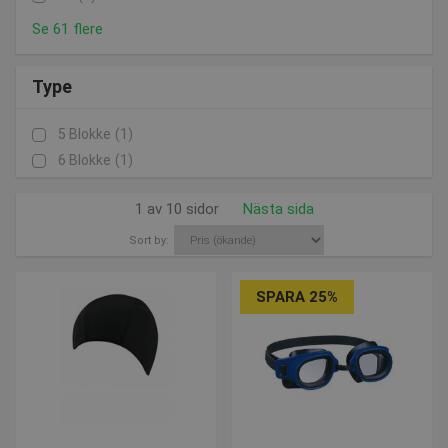
Se 61 flere
Type
5 Blokke
(1)
6 Blokke
(1)
1 av 10 sidor
Nästa sida
Sort by:
SPARA 25%