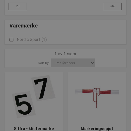
Varemærke
Nordic Sport
(1)
1 av 1 sidor
Sort by:
Siffra - klistermärke
Markeringsspjut