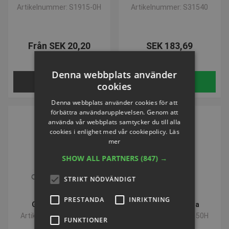
Artikelnummer: S1915-0H
Artikelnummer: S31540
Från SEK 20,20
SEK 183,69
inkl. moms
inkl. moms
Denna webbplats använder
VÄLJ NU
Köp
cookies
Denna webbplats använder cookies för att
förbättra användarupplevelsen. Genom att
använda vår webbplats samtycker du till alla
cookies i enlighet med vår cookiepolicy.
Läs
mer
SHOW ALL PARTNERS
(847) →
STRIKT NÖDVÄNDIGT
PRESTANDA
INRIKTNING
Gummihammare
Markeringsplatta
Artikelnummer: S31530
Artikelnummer: S3150H
FUNKTIONER