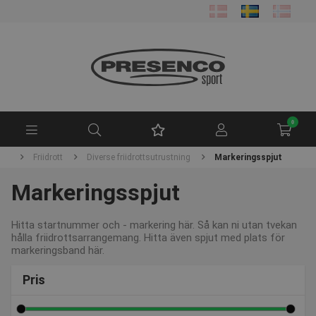
0
ide
Friidrott
Diverse friidrottsutrustning
Markeringsspjut
Markeringsspjut
Hitta startnummer och - markering här. Så kan ni utan tvekan
hålla friidrottsarrangemang. Hitta även spjut med plats för
markeringsband här.
Pris