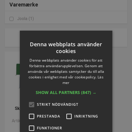
Varemærke
Joola
(1)
1 av 1 sidor
Sort by:
Denna webbplats använder
cookies
Denna webbplats använder cookies för att
förbättra användarupplevelsen. Genom att
använda vår webbplats samtycker du till alla
cookies i enlighet med vår cookiepolicy.
Läs
mer
SHOW ALL PARTNERS
(847) →
STRIKT NÖDVÄNDIGT
Skyddsbård/barriär
JOOLA®
PRESTANDA
INRIKTNING
Artikelnummer: S1416H
FUNKTIONER