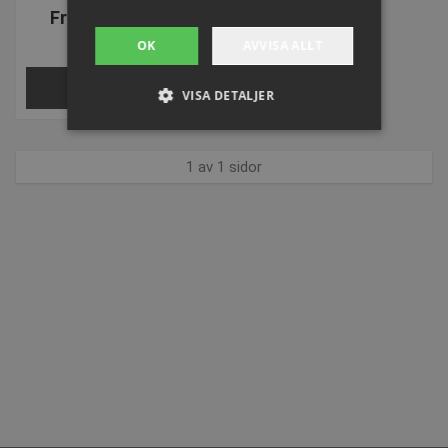
Från SEK 470,24
inkl. moms
OK
AVVISA ALLT
VÄLJ NU
VISA DETALJER
1 av 1 sidor
Strikt nödvändigt
Prestanda
Inriktning
Funktioner
Strikt nödvändiga kakor tillåter
kärnwebbplatsfunktioner som
användarinloggning och kontohantering.
Webbplatsen kan inte användas ordentligt utan
strikt nödvändiga cookies.
Namn
Provider / Domän
Utgå
popup-signup-closed
.presencosport.se
1 år
SNS
www.presencosport.se
Sessi
_sn_n
www.presencosport.se
1 år