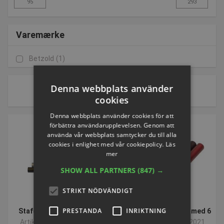
Varemærke
Betzold
(1)
1 av 1 sidor
Denna webbplats använder
cookies
Sort by:
Denna webbplats använder cookies för att
förbättra användarupplevelsen. Genom att
använda vår webbplats samtycker du till alla
cookies i enlighet med vår cookiepolicy.
Läs
mer
SHOW ALL PARTNERS
(847) →
STRIKT NÖDVÄNDIGT
PRESTANDA
INRIKTNING
Stafettpinne Aluminium
Seniorstafetter | Set med 6
Artikelnummer: S2967H
Artikelnummer: L772021