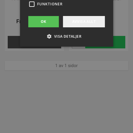
FUNKTIONER
Från SEK 95,51
SEK 292,06
OK
AVVISA ALLT
inkl. moms
inkl. moms
VISA DETALJER
VÄLJ NU
Köp
Strikt nödvändigt
Prestanda
1 av 1 sidor
Inriktning
Funktioner
Strikt nödvändiga kakor tillåter
kärnwebbplatsfunktioner som
användarinloggning och kontohantering.
Webbplatsen kan inte användas ordentligt utan
strikt nödvändiga cookies.
Namn
Provider / Domän
Utgå
popup-signup-closed
.presencosport.se
1 år
SNS
www.presencosport.se
Sessi