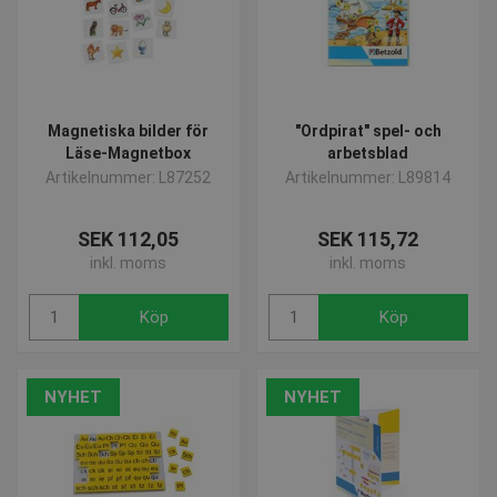
Magnetiska bilder för
"Ordpirat" spel- och
Läse-Magnetbox
arbetsblad
Artikelnummer: L87252
Artikelnummer: L89814
SEK 112,05
SEK 115,72
inkl. moms
inkl. moms
Köp
Köp
NYHET
NYHET