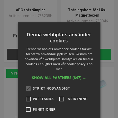
ABC trästämplar
Träningskort för Läs-
Magnetboxen
Artikelnummer: L766238H
Artikelnummer: L760046
Denna webbplats använder
Från SEK 198,39
SEK 214,92
cookies
inkl. moms
inkl. moms
Denna webbplats använder cookies för att
förbättra användarupplevelsen. Genom att
VÄLJ NU
Köp
använda vår webbplats samtycker du till alla
cookies i enlighet med vår cookiepolicy.
Läs
mer
NYHET
NYHET
SHOW ALL PARTNERS
(847) →
STRIKT NÖDVÄNDIGT
PRESTANDA
INRIKTNING
FUNKTIONER
Läse-Magnetbox
Tellimero