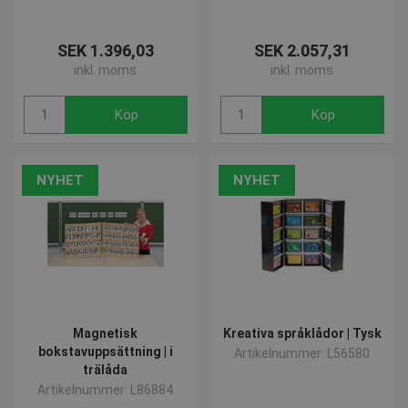
CookieScriptConsent
1 mån
CookieScript
www.presencosport.se
SEK 1.396,03
SEK 2.057,31
inkl. moms
inkl. moms
Köp
Köp
NYHET
NYHET
contextValues
www.presencosport.se
Sessi
_sn_m
www.presencosport.se
1 år
crisp-
.presencosport.se
6
client%2Fsession%2Ffd37c0a9-
månad
69dc-486e-a2a2-1491c2360d39
2 dag
Magnetisk
Kreativa språklådor | Tysk
bokstavuppsättning | i
Artikelnummer: L56580
crisp-
www.presencosport.se
10
client%2Fsocket%2Ffd37c0a9-
minut
trälåda
69dc-486e-a2a2-1491c2360d39
Artikelnummer: L86884