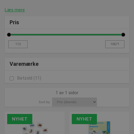
Læs mere
Pris
Varemærke
Betzold
(11)
1 av 1 sidor
Sort by:
NYHET
NYHET