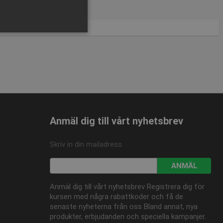
sen kan inte användas
Anmäl dig till vårt nyhetsbrev
Skriv in din mailadress
ANMÄL
om-tjänsten för att komma
 Det är nödvändigt att
korrekt.
Anmäl dig till vårt nyhetsbrev Registrera dig för
kursen med några rabattkoder och få de
senaste nyheterna från oss Bland annat, nya
produkter, erbjudanden och speciella kampanjer.