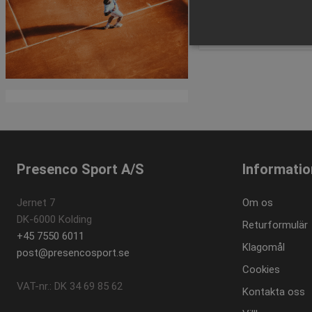
1 av 1 sidor
Strikt nödvändiga kakor ti
ordentligt utan strikt nödvä
Namn
popup-signup-closed
Presenco Sport A/S
Informatio
SNS
_sn_n
Jernet 7
Om os
_sn_a
DK-6000 Kolding
Returformulär
CookieScriptConsent
+45 7550 6011
Klagomål
post@presencosport.se
Cookies
contextValues
VAT-nr.: DK 34 69 85 62
Kontakta oss
_sn_m