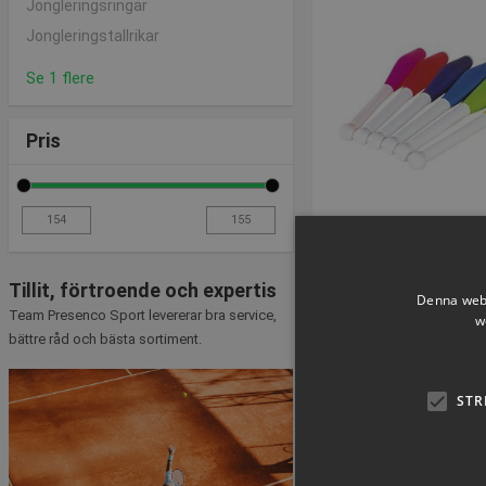
Jongleringsringar
Jongleringstallrikar
Se 1 flere
Pris
Jongleringskägla 
Tillit, förtroende och expertis
SAFE
Denna webb
Team Presenco Sport levererar bra service,
Artikelnummer: 
w
bättre råd och bästa sortiment.
Från SEK 15
STR
inkl. moms
VÄLJ NU