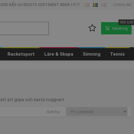
 BEDRE RÅD OG BEDSTE SORTIMENT SIDEN 1977!
LOGGA IND
SEK
0,00
Varukorg
Racketsport
Läre & Skapa
Simning
Tennis
kelt att gripa och kasta noggrant.
Sort by: