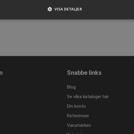
VISA DETALJER
Strikt nödvändigt
Prestanda
Inriktning
Funktioner
llåter kärnwebbplatsfunktioner som användarinloggning och kontohantering. Webbplat
ndiga cookies.
Provider / Domän
Utgång
Beskrivning
.presencosport.se
1 år
Cookie Popup
n
Snabbe links
www.presencosport.se
Session
www.presencosport.se
1 år
Blog
www.presencosport.se
1 år
Se våra kataloger här
1 månad
Denna cookie används av Cookie-Script.c
CookieScript
ihåg preferenserna för besökarens cookie.
www.presencosport.se
Din konto
Cookie-Script.com cookiebanner fungerar 
Referenser
www.presencosport.se
Session
Varumärken
www.presencosport.se
1 år