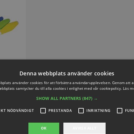
Denna webbplats använder cookies
SOFT AND
plats använder cookies för att förbättra användarupplevelsen. Genom att 
S7267H
ebbplats samtycker du till alla cookies i enlighet med vår cookiepolicy.
Läs m
SHOW ALL PARTNERS
(847) →
4,30
IKT NÖDVÄNDIGT
PRESTANDA
INRIKTNING
FUN
OK
AVVISA ALLT