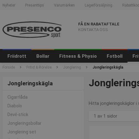
Nyheter
Presenttips
Varumärken
Lagerförsäljning
Rabattkod
FÅ EN RABATAFTALE
KONTAKTA OSS
Friidrott
Bollar
Fitness & Physio
Fotboll
Fr
Forside
Fritid & Rörelse
Jonglering
Jongleringskägla
Jonglering
Jongleringskägla
Cigarrlåda
Hitta jongleringskäglor i
Diabolo
Devil-stick
1 av 1 sidor
Jongleringsbollar
Jonglering set