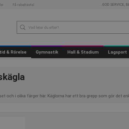
...GOD SERVICE,
er
Få rabattavtal
itid & Rörelse
Gymnastik
Hall & Stadium
Lagsport
skägla
 set och i olika färger här. Käglorna har ett bra grepp som gör det en