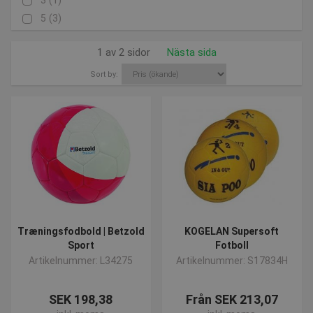
3
(1)
5
(3)
1 av 2 sidor
Nästa sida
Sort by:
Træningsfodbold | Betzold
KOGELAN Supersoft
Sport
Fotboll
Artikelnummer: L34275
Artikelnummer: S17834H
SEK 198,38
Från SEK 213,07