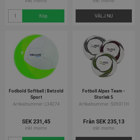
inkl. moms
inkl. moms
Köp
VÄLJ NU
Fodbold Softball | Betzold
Fotboll Alpas Team -
Sport
Storlek 5
Artikelnummer: L34274
Artikelnummer: S09311H
SEK 231,45
Från SEK 235,13
inkl. moms
inkl. moms