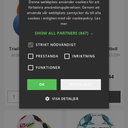
SPARA 15%
Denna webbplats använder cookies för att
förbättra användarupplevelsen. Genom att
använda vår webbplats samtycker du till alla
cookies i enlighet med vår cookiepolicy.
Läs
mer
SHOW ALL PARTNERS
(847) →
STRIKT NÖDVÄNDIGT
Trial® Soccer Super Soft
SELECT Talento Fotboll
Artikelnummer: S09004
Artikelnummer: P3855123H
PRESTANDA
INRIKTNING
FUNKTIONER
SEK 308,60
Från SEK 310,44
inkl. moms
inkl. moms
OK
AVVISA ALLT
Köp
VÄLJ NU
VISA DETALJER
Strikt nödvändigt
Prestanda