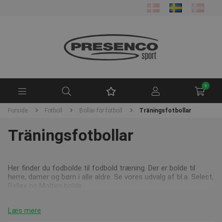
0
Forside
Fotboll
Bollar för fotboll
Träningsfotbollar
Träningsfotbollar
Her finder du fodbolde til fodbold træning. Der er bolde til
herre, damer og børn i alle aldre. Se vores udvalg af bl.a. Select,
Ballex og Molten bolde.
Læs mere