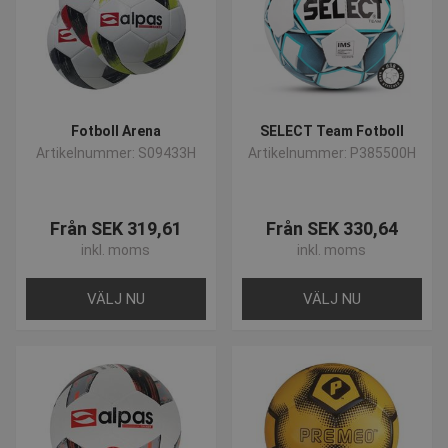
Inriktning
Funktioner
Strikt nödvändiga kakor tillåter
kärnwebbplatsfunktioner som
användarinloggning och kontohantering.
Webbplatsen kan inte användas ordentligt utan
strikt nödvändiga cookies.
Fotboll Arena
SELECT Team Fotboll
Namn
Provider / Domän
Utgå
Artikelnummer: S09433H
Artikelnummer: P385500H
popup-signup-closed
.presencosport.se
1 år
SNS
www.presencosport.se
Sessi
Från SEK 319,61
Från SEK 330,64
_sn_n
www.presencosport.se
1 år
inkl. moms
inkl. moms
_sn_a
www.presencosport.se
1 år
CookieScriptConsent
1 mån
CookieScript
VÄLJ NU
VÄLJ NU
www.presencosport.se