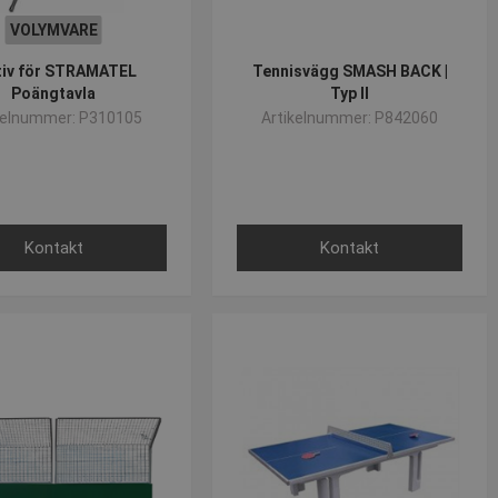
VOLYMVARE
tiv för STRAMATEL
Tennisvägg SMASH BACK |
Poängtavla
Typ II
kelnummer: P310105
Artikelnummer: P842060
Kontakt
Kontakt