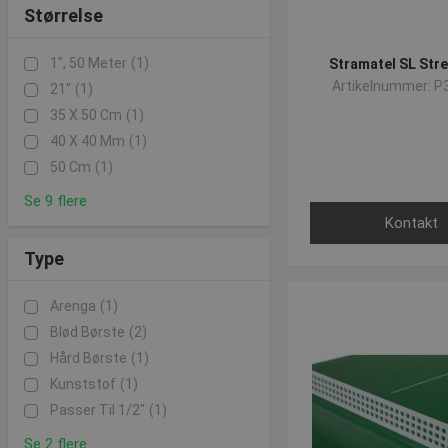
Størrelse
1", 50 Meter
(1)
Stramatel SL Str
Artikelnummer: P
21"
(1)
35 X 50 Cm
(1)
40 X 40 Mm
(1)
50 Cm
(1)
Se 9 flere
Kontakt
Type
Arenga
(1)
Blød Børste
(2)
Hård Børste
(1)
Kunststof
(1)
Passer Til 1/2"
(1)
Se 2 flere