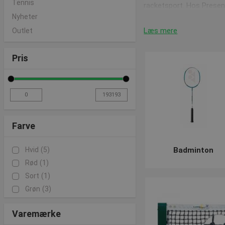
Tennis
racketsport. Hos Presenc
idrottsföreningar, förbun
Nyheter
Læs mere
Outlet
Utrustning till rack
Pris
Förutom den viktiga rac
exempelvis mycket lättare
bollar, racketväskor, go
Hos Presenco Sport hitta
Farve
Har du frågor beträffand
Hvid
(5)
Badminton
Rød
(1)
Sort
(1)
Grøn
(3)
Varemærke