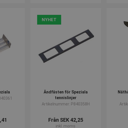
NYHET
eziala
Ändfästen för Speziala
Näthå
tennislinjer
840361
Artikelnummer: P840358H
Arti
,41
Från SEK 42,25
inkl. moms