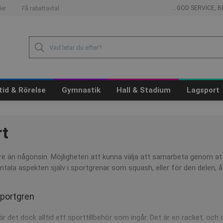
...GOD SERVICE,
er
Få rabattavtal
itid & Rörelse
Gymnastik
Hall & Stadium
Lagsport
rt
e än någonsin. Möjligheten att kunna välja att samarbeta genom att sp
ala aspekten själv i sportgrenar som squash, eller för den delen, 
 sportgren
 är det dock alltid ett sporttillbehör som ingår. Det är en racket, 