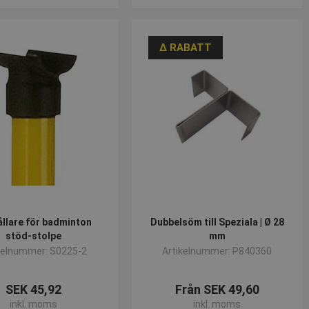
∆ RABATT
llare för badminton
Dubbelsöm till Speziala | Ø 28
stöd-stolpe
mm
kelnummer: S0225-2
Artikelnummer: P840360
SEK 45,92
Från SEK 49,60
inkl. moms
inkl. moms