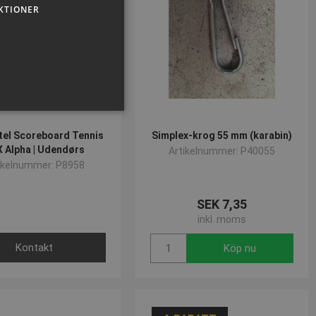
KTIONER
tel Scoreboard Tennis
Simplex-krog 55 mm (karabin)
 Alpha | Udendørs
Artikelnummer: P40055
ikelnummer: P8958
sen kan inte användas
SEK 7,35
inkl. moms
Kontakt
Köp nu
om-tjänsten för att komma
 Det är nödvändigt att