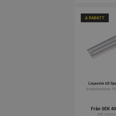
∆ RABATT
Linjesöm till Sp
Artikelnummer: P
Från SEK 40
inkl. moms