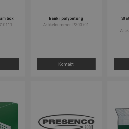
eam box
Bänk i polybetong
Sta
310111
Artikelnummer: P300701
Arti
Kontakt