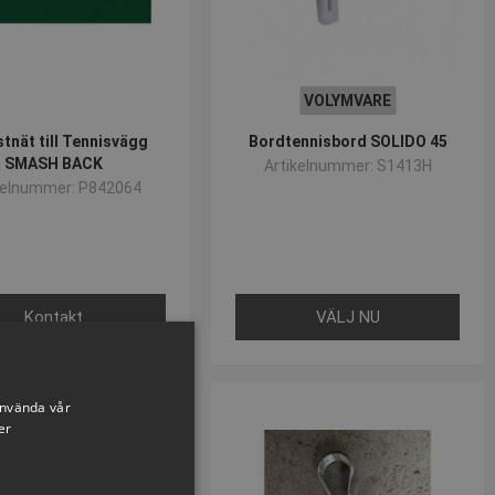
VOLYMVARE
tnät till Tennisvägg
Bordtennisbord SOLIDO 45
SMASH BACK
Artikelnummer: S1413H
kelnummer: P842064
Kontakt
VÄLJ NU
använda vår
er