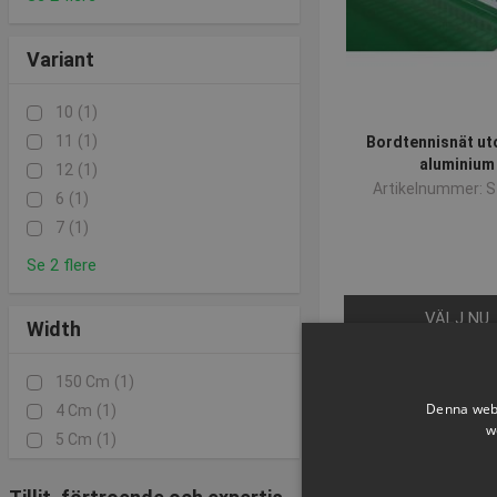
Variant
10
(1)
11
(1)
Bordtennisnät u
aluminium
12
(1)
Artikelnummer: 
6
(1)
7
(1)
Se 2 flere
VÄLJ NU
Width
150 Cm
(1)
Denna webb
4 Cm
(1)
w
5 Cm
(1)