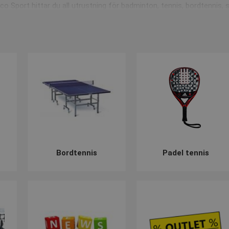
o Sport hittar du all utrustning för badminton, tennis, bordtennis, 
d och träningscenter. Allt går helt enkelt att köpa på ett ställe.
etsportgrenar
keten, så finns en lång rad hjälpmedel och redskap som är ytterst l
 att spela med ett nät mellan spelarna, och ett sådant hittar du natu
lvbeläggning och domarutrustning.
r du ett brett sortiment med racketutrustning för alla typer av racket
e redskap för racketsporter, så är det bara att kontakta oss. Ring
Bordtennis
Padel tennis