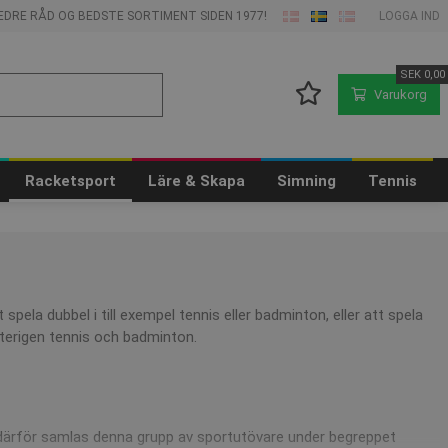
 BEDRE RÅD OG BEDSTE SORTIMENT SIDEN 1977!
LOGGA IND
SEK
0,00
Varukorg
Racketsport
Läre & Skapa
Simning
Tennis
ela dubbel i till exempel tennis eller badminton, eller att spela
återigen tennis och badminton.
och därför samlas denna grupp av sportutövare under begreppet