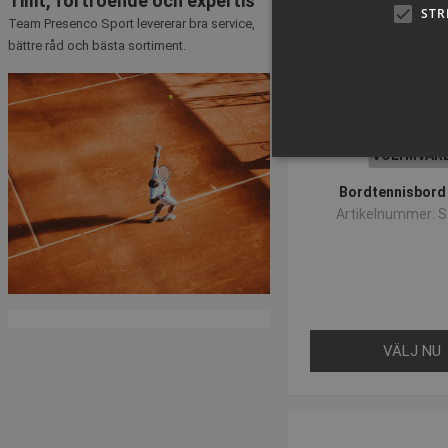
Tillit, förtroende och expertis
STR
Team Presenco Sport levererar bra service,
bättre råd och bästa sortiment.
VOLYMVAR
Bordtennisbord
Artikelnummer: 
Strikt nödvändiga kakor ti
ordentligt utan strikt nödvä
Namn
popup-signup-closed
SNS
VÄLJ NU
_sn_n
_sn_a
CookieScriptConsent