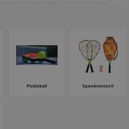
speedminton och squash, vilket gör det enkelt för klubbar,
ämpliga för de olika racketsportgrenarna. En badmintonmatch är
rligtvis här på sidan, precis som vi har nätstolpar, racketar, bord,
sporter, oavsett om det gäller lek, träning, tävling eller match.
 oss på
+45 7550 6011
eller skriv till
post@presencosport.se
.
Pickleball
Speedminton®