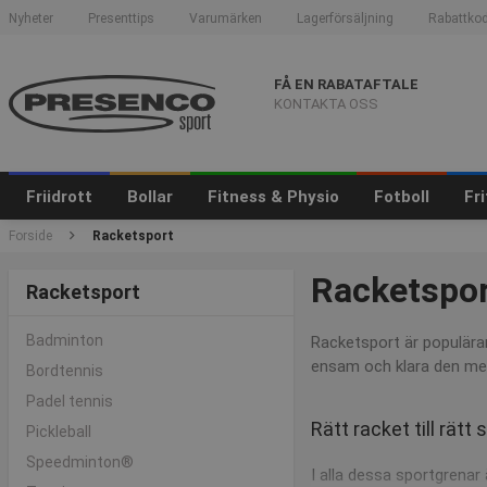
Nyheter
Presenttips
Varumärken
Lagerförsäljning
Rabattkod
FÅ EN RABATAFTALE
KONTAKTA OSS
Friidrott
Bollar
Fitness & Physio
Fotboll
Fr
Forside
Racketsport
Racketspo
Racketsport
Badminton
Racketsport är populärar
ensam och klara den ment
Bordtennis
Padel tennis
Rätt racket till rätt
Pickleball
Speedminton®
I alla dessa sportgrenar