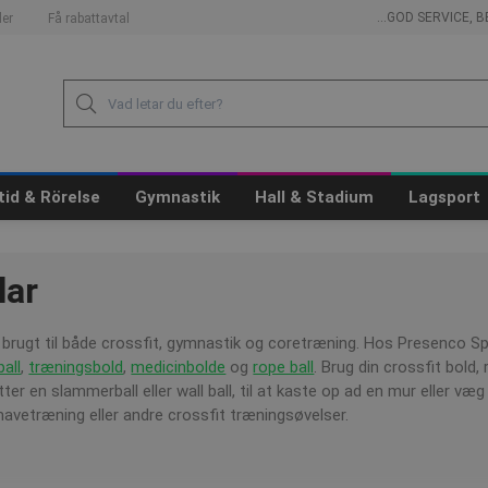
...GOD SERVICE,
er
Få rabattavtal
itid & Rörelse
Gymnastik
Hall & Stadium
Lagsport
lar
 brugt til både crossfit, gymnastik og coretræning. Hos Presenco Spo
ball
,
træningsbold
,
medicinbolde
og
rope ball
. Brug din crossfit bold, 
tter en slammerball eller wall ball, til at kaste op ad en mur eller væ
 mavetræning eller andre crossfit træningsøvelser.