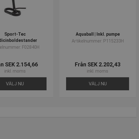
om-tjänsten för att komma
 Det är nödvändigt att
korrekt.
Sport-Tec
Aquaball | Inkl. pumpe
icinboldestander
Artikelnummer: P115233H
kelnummer: F02840H
ån SEK 2.154,66
Från SEK 2.202,43
inkl. moms
inkl. moms
VÄLJ NU
VÄLJ NU
 - vilket är en viktig
änds för att begränsa
 används för att särskilja
rat nummer som
lats och används för att
lamprodukter, såsom
alysrapporterna.
daterar ett unikt värde för