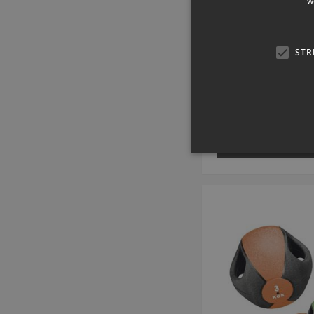
w
Medicinboll Orig
Artikelnummer: 
STR
Från SEK 57
inkl. moms
VÄLJ NU
Strikt nödvändiga kakor ti
ordentligt utan strikt nödvä
Namn
popup-signup-closed
SNS
_sn_n