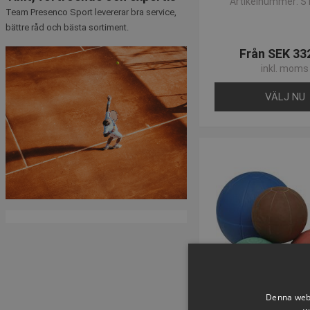
Artikelnummer: S
Team Presenco Sport levererar bra service,
Skulle du have spørgsmål 
bättre råd och bästa sortiment.
råd og et bredt sortimen
Från SEK 33
inkl. moms
VÄLJ NU
Denna webb