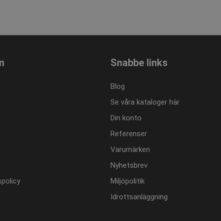
varje besökt sida och används för att räkna och spåra sidvisni
ncosport.se
ncosport.se
1 år 1
Denna cookie används av Google Analytics för att bevara sessi
månad
n
Snabbe links
Blog
Se våra kataloger här
Din konto
Referenser
Varumärken
Nyhetsbrev
policy
Miljöpolitik
Idrottsanläggning