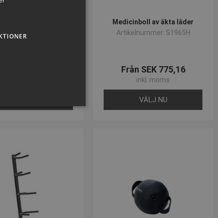
er
ECT Medicinbollar
Medicinboll av äkta läder
kelnummer: P395506H
Artikelnummer: S1965H
KTIONER
ån SEK 701,69
Från SEK 775,16
inkl. moms
inkl. moms
VÄLJ NU
VÄLJ NU
sen kan inte användas