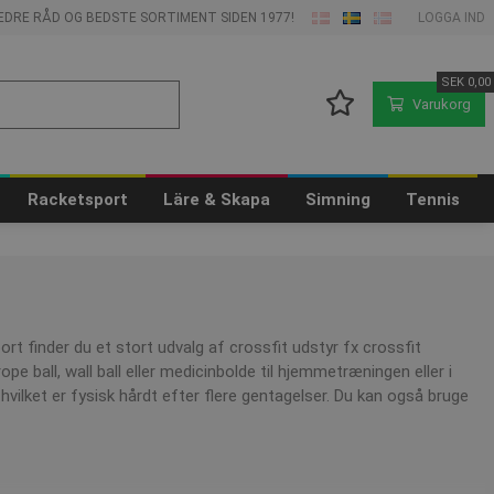
 BEDRE RÅD OG BEDSTE SORTIMENT SIDEN 1977!
LOGGA IND
SEK
0,00
Varukorg
Racketsport
Läre & Skapa
Simning
Tennis
rt finder du et stort udvalg af crossfit udstyr fx crossfit
rope ball, wall ball eller medicinbolde til hjemmetræningen eller i
g hvilket er fysisk hårdt efter flere gentagelser. Du kan også bruge