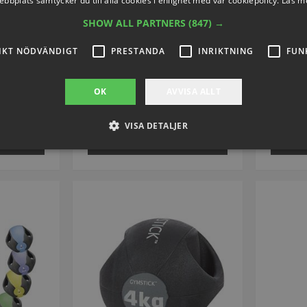
ebbplats samtycker du till alla cookies i enlighet med vår cookiepolicy.
Läs m
SHOW ALL PARTNERS
(847) →
inal WV
Vollball / Medicinboll av äkta
SEL
läder
S1970H
Arti
IKT NÖDVÄNDIGT
PRESTANDA
INRIKTNING
FUN
Artikelnummer: S1962H
OK
AVVISA ALLT
1,27
Från SEK 617,19
Fr
inkl. moms
VISA DETALJER
VÄLJ NU
Strikt nödvändigt
Prestanda
Inriktning
Funktioner
llåter kärnwebbplatsfunktioner som användarinloggning och kontohantering. Webbplat
ndiga cookies.
Provider / Domän
Utgång
Beskrivning
.presencosport.se
1 år
Cookie Popup
www.presencosport.se
Session
www.presencosport.se
1 år