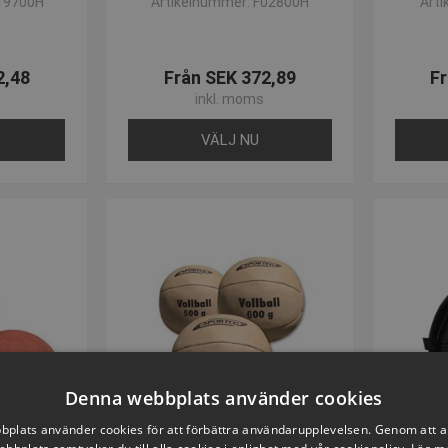
19700H
Artikelnummer: F02800H
Art
til vores produkter, så ring til os på +457550 6011 eller skriv en e-
t!
2,48
Från SEK 372,89
Fr
inkl. moms
VÄLJ NU
Denna webbplats använder cookies
plats använder cookies för att förbättra användarupplevelsen. Genom att 