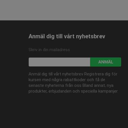
ngar.
onstillståndet.
Anmäl dig till vårt nyhetsbrev
Skriv in din mailadress
ANMÄL
Anmäl dig till vårt nyhetsbrev Registrera dig för
kursen med några rabattkoder och få de
senaste nyheterna från oss Bland annat, nya
produkter, erbjudanden och speciella kampanjer.