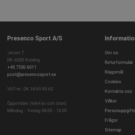
.prese
_ga_P6L6LNC51X
.prese
Presenco Sport A/S
Informatio
Jernet 7
Om os
DK-6000 Kolding
Returformulär
+45 7550 6011
Klagomål
post@presencosport.se
Cookies
VAT-nr.: DK 34 69 85 62
Kontakta oss
Villkor
Öppettider (telefon och chat)
Måndag - fredag ​​08:00 - 16:00
Personuppgifts
Frågor
Sitemap