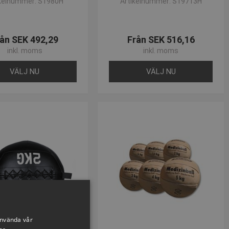
ikelnummer: S1980H
Artikelnummer: S19713H
mail på
post@presencosport.dk
. Vi er altid klar til at hjælpe dig med
ån SEK 492,29
Från SEK 516,16
inkl. moms
inkl. moms
VÄLJ NU
VÄLJ NU
använda vår