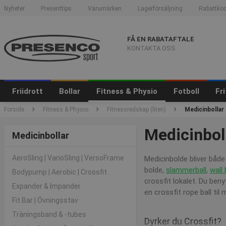
Nyheter
Presenttips
Varumärken
Lagerförsäljning
Rabattkod
FÅ EN RABATAFTALE
KONTAKTA OSS
Friidrott
Bollar
Fitness & Physio
Fotboll
Fr
Forside
Fitness & Physio
Fitnessredskap (liten)
Medicinbollar
Medicinbol
Medicinbollar
AeroSling | VarioSling | VersoFrame
Medicinbolde bliver både
bolde,
slammerball
,
wall 
Bodypump | Aerobic | Crossfit
crossfit lokalet. Du beny
Expander & Impander
en crossfit rope ball til
Fit Bar | Övningsstav
Träningsband & -tubes
Dyrker du Crossfit?