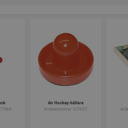
uck
Air Hockey-hållare
S77064
Artikelnummer: S77057
Art