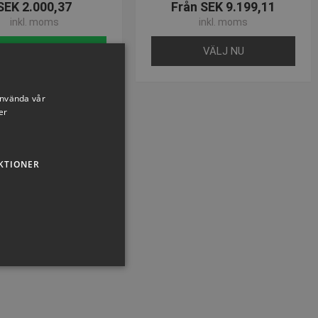
SEK 2.000,37
Från SEK 9.199,11
inkl. moms
inkl. moms
Köp nu
VÄLJ NU
använda vår
er
KTIONER