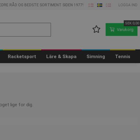
 BEDRE RÅD OG BEDSTE SORTIMENT SIDEN 1977!
LOGGA IND
SEK
0,00
Varukorg
Racketsport
Läre & Skapa
Simning
Tennis
oget lige for dig.