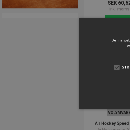
SEK 60,6
inkl. moms
Köp 
Denna webb
w
STR
VOLYMVAR
Air Hockey Speed 
Artikelnummer: 