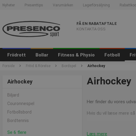
Nyheter
Presenttips
Varumärken
Lagerförsäljning
Rabattkod
FÅ EN RABATAFTALE
KONTAKTA OSS
Friidrott
Bollar
Fitness & Physio
Fotboll
Fr
Forside
Fritid & Rörelse
Bordspel
Airhockey
Airhockey
Airhockey
Biljard
Her finder du vores udva
Couronnespel
Fotbollsbord
Hvis du vil læse mere så
Bordtennis
Se 6 flere
Læs mere