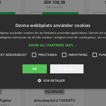
2
SEK 108,38
inkl. moms
nu
Köp nu
Denna webbplats använder cookies
plats använder cookies för att förbättra användarupplevelsen. Genom att 
ebbplats samtycker du till alla cookies i enlighet med vår cookiepolicy.
Läs m
SHOW ALL PARTNERS
(847) →
IKT NÖDVÄNDIGT
PRESTANDA
INRIKTNING
FUN
OK
AVVISA ALLT
VISA DETALJER
E
VOLYMVARE
Strikt nödvändigt
Prestanda
Inriktning
Funktioner
Fighter
Airhockey bord TORONTO
S77067
Artikelnummer: S77065H