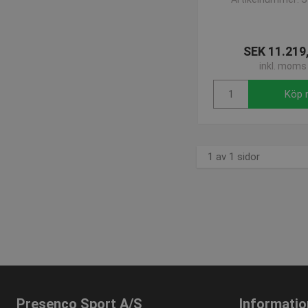
Strikt nödvändiga kakor ti
ordentligt utan strikt nödvä
Namn
SEK 11.219
popup-signup-closed
inkl. moms
SNS
Köp 
_sn_n
_sn_a
CookieScriptConsent
1 av 1 sidor
contextValues
_sn_m
crisp-
client%2Fsession%2Ffd37c
69dc-486e-a2a2-1491c236
crisp-
client%2Fsocket%2Ffd37c0
69dc-486e-a2a2-1491c236
Presenco Sport A/S
Informatio