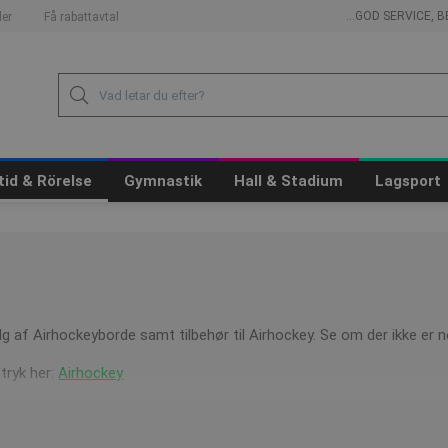
...GOD SERVICE,
er
Få rabattavtal
itid & Rörelse
Gymnastik
Hall & Stadium
Lagsport
lg af Airhockeyborde samt tilbehør til Airhockey. Se om der ikke er n
 tryk her:
Airhockey