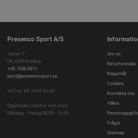
.prese
_ga_P6L6LNC51X
.prese
Presenco Sport A/S
Informatio
Jernet 7
Om os
DK-6000 Kolding
Returformulär
+45 7550 6011
Klagomål
post@presencosport.se
Cookies
VAT-nr.: DK 34 69 85 62
Kontakta oss
Villkor
Öppettider (telefon och chat)
Måndag - fredag ​​08:00 - 16:00
Personuppgifts
Frågor
Sitemap