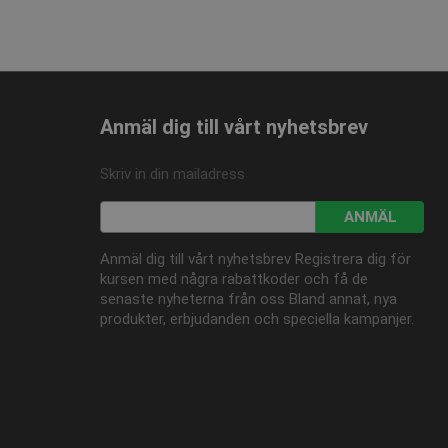
ngar.
onstillståndet.
Anmäl dig till vårt nyhetsbrev
Skriv in din mailadress
ANMÄL
Anmäl dig till vårt nyhetsbrev Registrera dig för
kursen med några rabattkoder och få de
senaste nyheterna från oss Bland annat, nya
produkter, erbjudanden och speciella kampanjer.