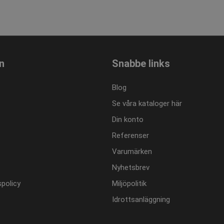
varje besökt sida och används för att räkna och spåra sidvisni
ncosport.se
ncosport.se
1 år 1
Denna cookie används av Google Analytics för att bevara sessi
månad
n
Snabbe links
Blog
Se våra kataloger här
Din konto
Referenser
Varumärken
Nyhetsbrev
policy
Miljöpolitik
Idrottsanläggning