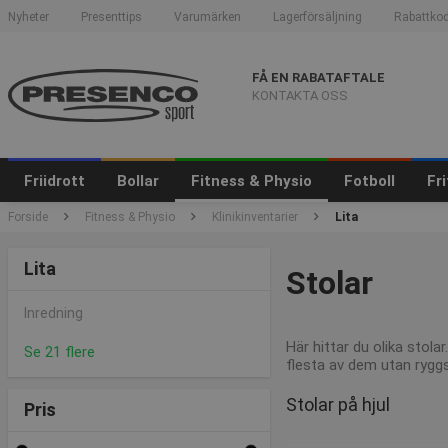
Nyheter
Presenttips
Varumärken
Lagerförsäljning
Rabattkod
FÅ EN RABATAFTALE
KONTAKTA OSS
Friidrott
Bollar
Fitness & Physio
Fotboll
Fr
Forside
Fitness & Physio
Klinikinventarier
Lita
Lita
Stolar
Inredning
Här hittar du olika stol
Se 21 flere
flesta av dem utan rygg
Stolar på hjul
Pris