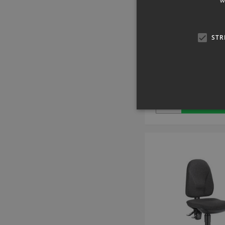
w
Stol av stålrör med
ryggstöd av 
STR
Artikelnummer: 
SEK 1.170,
inkl. moms
Köp 
Strikt nödvändiga kakor ti
ordentligt utan strikt nödvä
Namn
popup-signup-closed
SNS
_sn_n