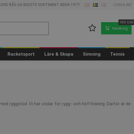
 BEDRE RÅD OG BEDSTE SORTIMENT SIDEN 1977!
LOGGA IND
SEK
0,00
Varukorg
Racketsport
Läre & Skapa
Simning
Tennis
med ryggstöd. Vi har stolar för rygg- och höftträning. Därför är de