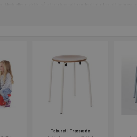
in klinik eller praktik, så att du kan sitta ordentligt utan att behöva 
tformad för att förbättra din hållning. Din ryggrad sträcker sig naturl
lastning samtidigt som musklerna stärks.
r lätt att justera och kan justeras mellan höjderna 53-73 cm. Sitsen
sstolen
har en mjuk sits med en bekväm rygg med ergonomisk stoppni
 fotbas med säkerhetshjul.
allar med läder- eller träsitsar, beroende på vad du föredrar. Den här p
 många är det lätt att förvara dem.
denna
pall med träsits
, som är en klassiker på olika institutioner run
 "matsalsstolen
" som de flesta känner igen eller har stött på i sina li
 staplas på varandra för att ta upp så lite utrymme som möjligt.
Taburet | Træsæde