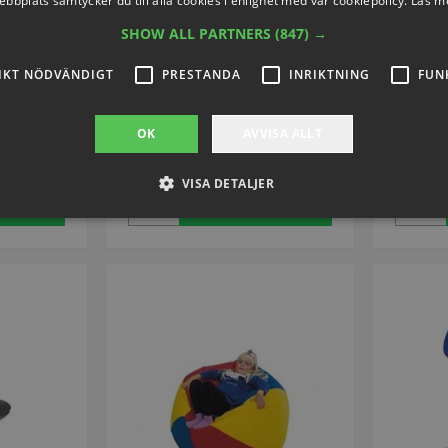
ebbplats samtycker du till alla cookies i enlighet med vår cookiepolicy.
Läs m
SHOW ALL PARTNERS
(847) →
 sits och
Stol av stålrör med plastsits
trä
Artikelnummer: S4862
Art
IKT NÖDVÄNDIGT
PRESTANDA
INRIKTNING
FUN
S4864
OK
AVVISA ALLT
10
SEK 1.230,71
inkl. moms
VISA DETALJER
nu
Köp nu
Strikt nödvändigt
Prestanda
Inriktning
Funktioner
llåter kärnwebbplatsfunktioner som användarinloggning och kontohantering. Webbplat
ndiga cookies.
Provider / Domän
Utgång
Beskrivning
.presencosport.se
1 år
Cookie Popup
www.presencosport.se
Session
www.presencosport.se
1 år