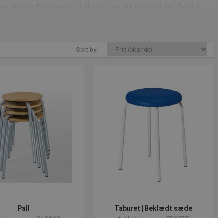
resa dig upp. Du tränar din hållning utan att tänka på det. Den här
igt när du sitter på den, vilket ger dig en bra hållning som minskar
 är också tillverkad av konstläder vilket gör den extremt bekväm
Sort by:
ng. Stolens gaslyft gör det enkelt att justera sitthöjden och
allen klädd i konstläder ökar komforten när du sitter ner. Den är lätt
t om i landet. Ramen består av 4 rör som är epoxibelagda.
v. Stolen är tillverkad av stålrör och sits och ryggstöd är i laminerat
Pall
Taburet | Beklædt sæde