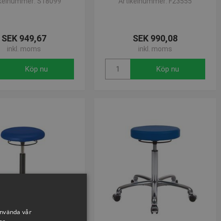
ikelnummer: S18099
Artikelnummer: F23555
SEK 949,67
SEK 990,08
inkl. moms
inkl. moms
Köp nu
Köp nu
använda vår