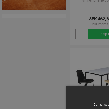
Artikelnummer: 
SEK 462,8
inkl. moms
Köp 
Denna webb