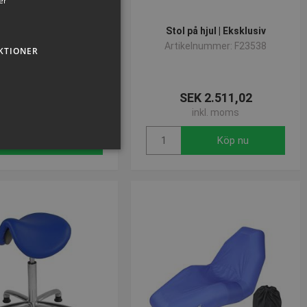
er
Stol på hjul
Stol på hjul | Eksklusiv
ikelnummer: F23550
Artikelnummer: F23538
KTIONER
SEK 1.675,24
SEK 2.511,02
inkl. moms
inkl. moms
Köp nu
Köp nu
sen kan inte användas