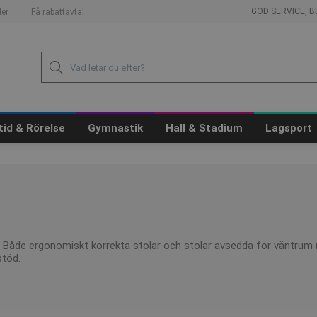
...GOD SERVICE,
er
Få rabattavtal
itid & Rörelse
Gymnastik
Hall & Stadium
Lagsport
ar. Både ergonomiskt korrekta stolar och stolar avsedda för väntrum 
stöd.