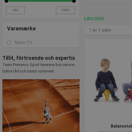
Här hittar du stolar för d
sadelstolen
är särskilt u
muskelspänningar och be
Læs mere
Den här
stolen med hjul
ä
Varemærke
1 av 1 sidor
att sitta på.
Den här klassiska
kontor
Nubis
(1)
stolen har en 5-stjärnig
Tillit, förtroende och expertis
Pallar
Team Presenco Sport levererar bra service,
bättre råd och bästa sortiment.
Vi erbjuder flera olika p
att stapla, så om du har
Dessutom har vi även 
Stol med ryggstöd
Här har vi den
klassiska
trä. Stolarna kan enkelt
Balansstol