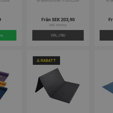
F03008
Artikelnummer: P309220H
Art
til nogle af vores produkter, så ring til os på +457550 6011 eller sk
 sortiment!
9
Från SEK 203,90
Fr
inkl. moms
nu
VÄLJ NU
∆ RABATT