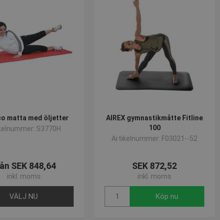
korrekt.
o matta med öljetter
AIREX gymnastikmåtte Fitline
100
ikelnummer: S3770H
Artikelnummer: F03021--52
 - vilket är en viktig
änds för att begränsa
 används för att särskilja
rat nummer som
ån SEK 848,64
SEK 872,52
lats och används för att
lamprodukter, såsom
alysrapporterna.
inkl. moms
inkl. moms
daterar ett unikt värde för
ngar.
VÄLJ NU
Köp nu
onstillståndet.