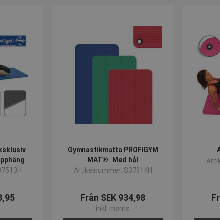
ksklusiv
Gymnastikmatta PROFIGYM
A
 upphäng
MAT® | Med hål
Art
37513H
Artikelnummer: S37314H
3,95
Från SEK 934,98
Fr
inkl. moms