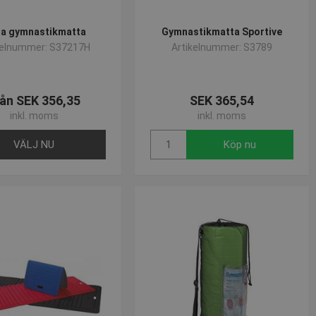
a gymnastikmatta
Gymnastikmatta Sportive
kelnummer: S37217H
Artikelnummer: S3789
ån SEK 356,35
SEK 365,54
inkl. moms
inkl. moms
VÄLJ NU
Köp nu