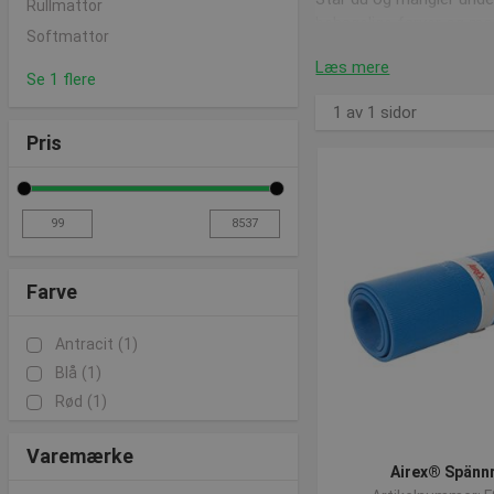
Rullmattor
behagelige farver og mo
Softmattor
Læs mere
Se 1 flere
Varemærker som er s
1 av 1 sidor
Pris
Hos Presenco Sport er v
Står du også og mangler
Tykkelsen af skumm
Farve
Det er vigtigt at fastlå
Hvis det skal være til f
Til yoga foretrækker m
Antracit
(1)
Blå
(1)
Rød
(1)
Spørg endelig, helle
Varemærke
I vores webshop har vi 
Airex® Spänn