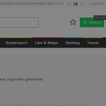
 BEDRE RÅD OG BEDSTE SORTIMENT SIDEN 1977!
LOGGA IND
SEK
0,00
Varukorg
Racketsport
Läre & Skapa
Simning
Tennis
ness, yoga eller gymnastik.
odukt:
Sissel Pilates og yogamåtte
, som er designet med