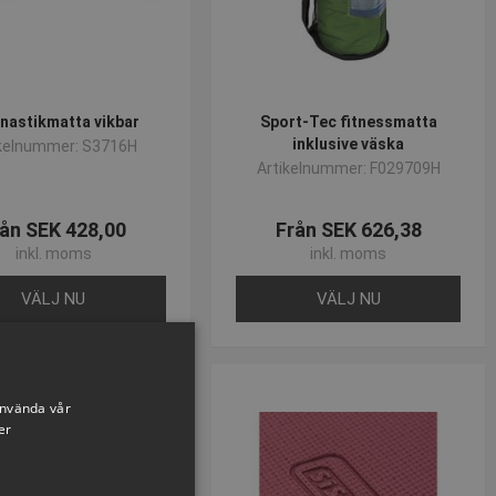
nastikmatta vikbar
Sport-Tec fitnessmatta
inklusive väska
ikelnummer: S3716H
Artikelnummer: F029709H
ån SEK 428,00
Från SEK 626,38
inkl. moms
inkl. moms
VÄLJ NU
VÄLJ NU
använda vår
er