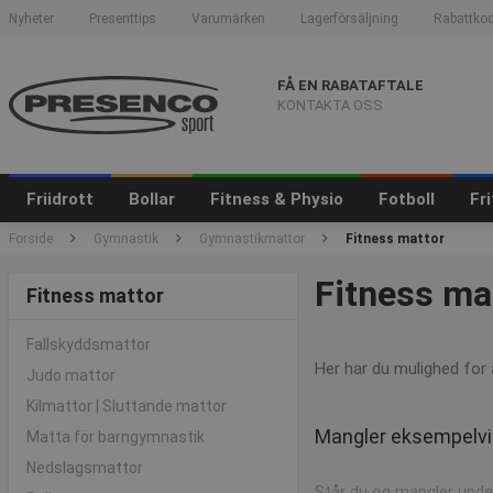
Nyheter
Presenttips
Varumärken
Lagerförsäljning
Rabattkod
FÅ EN RABATAFTALE
KONTAKTA OSS
Friidrott
Bollar
Fitness & Physio
Fotboll
Fr
Forside
Gymnastik
Gymnastikmattor
Fitness mattor
Fitness ma
Fitness mattor
Fallskyddsmattor
Her har du mulighed for
Judo mattor
Kilmattor | Sluttande mattor
Mangler eksempelvis
Matta för barngymnastik
Nedslagsmattor
Står du og mangler under