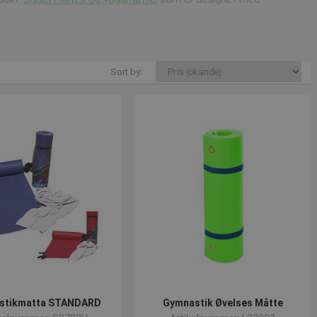
Sort by:
i at producere højkvalitets skummåtter.
g
, så de ikke fylder nær så meget.
 på knæ, eller ligge på ryggen.
astholde koncentrationen og åndedratet.
t opdatere webshoppen løbende!
stikmatta STANDARD
Gymnastik Øvelses Måtte