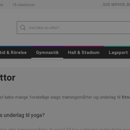
...GOD SERVICE,
er
Få rabattavtal
itid & Rörelse
Gymnastik
Hall & Stadium
Lagsport
ttor
 at købe mange forskellige slags træningsmåtter og underlag til
fit
 underlag til yoga?
lag eller træningsmåtter til yoga? Så har vi blandet andet dette pr