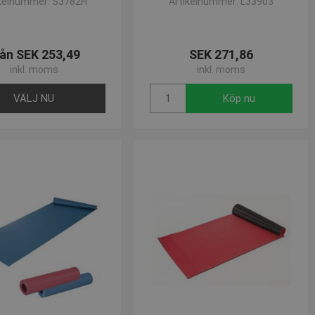
ikelnummer: S3782H
Artikelnummer: L33903
riv en e-mail på
post@presencosport.dk
. Vi er altid klar til at hjælpe
ån SEK 253,49
SEK 271,86
inkl. moms
inkl. moms
VÄLJ NU
Köp nu