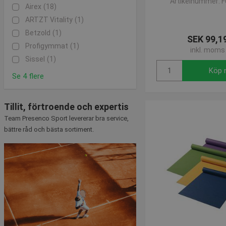
Artikelnummer: 
Skulle du have spørgsmål 
Airex
(18)
dig med råd og et bredt
ARTZT Vitality
(1)
Betzold
(1)
SEK 99,1
Profigymmat
(1)
inkl. moms
Sissel
(1)
Köp 
Se 4 flere
Tillit, förtroende och expertis
Team Presenco Sport levererar bra service,
bättre råd och bästa sortiment.