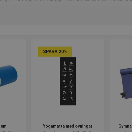
tiver, som går yogatimen mere afslappet.
pecialiseret i højkvalitets skum!
i stolte leverandører af
AIREX
skumprodukter, som er specialiseret 
 opbevaring til AIREX måtterne, så har vi både
vogne
og
vægophæn
SPARA 20%
et, har en afgørende betydning!
 før du køber en trænignsmåtte, hvad produktet skal anvendes til!
itness, foretrækker mange
en måtte med tyk skum
når man skal sidde
an en
forholdsvis tynd måtte
, så man nemt kan holde balancen og f
re en gang for meget!
samlet hele vores sortiment af træningsmåtter, og vi sørger for a
rem
Yogamatta med övningar
Gymna