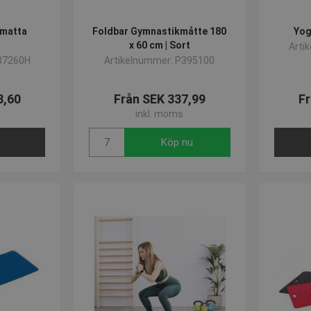
matta
Foldbar Gymnastikmåtte 180
Yog
x 60 cm | Sort
Arti
37260H
Artikelnummer: P395100
8,60
Från SEK 337,99
Fr
inkl. moms
Köp nu