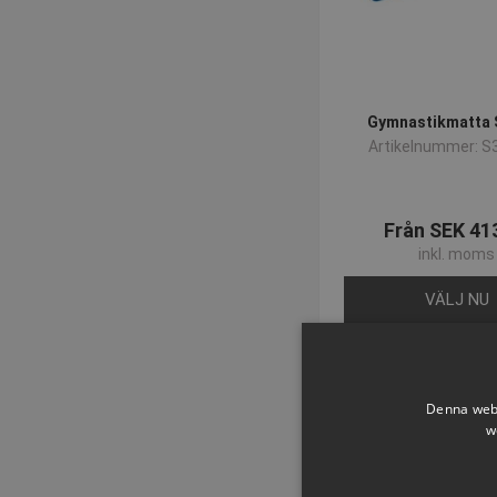
Gymnastikmatta
Artikelnummer: S
Från SEK 41
inkl. moms
VÄLJ NU
Denna webb
w