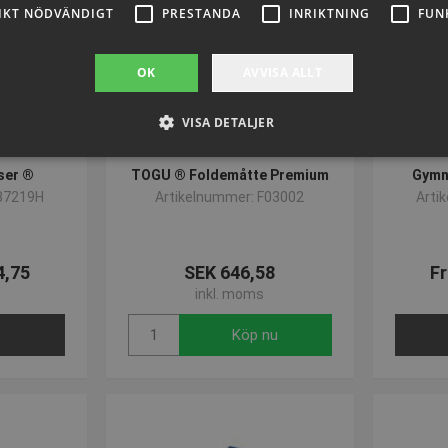
IKT NÖDVÄNDIGT
PRESTANDA
INRIKTNING
FUN
OK
AVVISA ALLT
VISA DETALJER
ser ®
TOGU ® Foldemåtte Premium
Gymn
37219H
Artikelnummer: F03002
Arti
Strikt nödvändigt
Prestanda
Inriktning
Funktioner
llåter kärnwebbplatsfunktioner som användarinloggning och kontohantering. Webbplat
ndiga cookies.
4,75
SEK 646,58
Fr
Provider / Domän
Utgång
Beskrivning
inkl. moms
.presencosport.se
1 år
Cookie Popup
Köp nu
www.presencosport.se
Session
www.presencosport.se
1 år
www.presencosport.se
1 år
1 månad
Denna cookie används av Cookie-Script.c
CookieScript
ihåg preferenserna för besökarens cookie.
www.presencosport.se