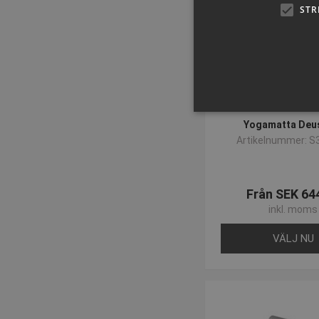
STR
Yogamatta Deu
Artikelnummer: S
Strikt nödvändiga kakor ti
ordentligt utan strikt nödvä
Från SEK 64
Namn
inkl. moms
popup-signup-closed
VÄLJ NU
SNS
_sn_n
_sn_a
CookieScriptConsent