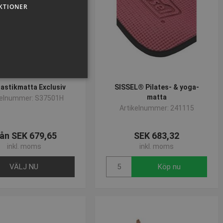
KTIONER
astikmatta Exclusiv
SISSEL® Pilates- & yoga-
matta
kelnummer: S37501H
Artikelnummer: 241115
sen kan inte användas
ån SEK 679,65
SEK 683,32
inkl. moms
inkl. moms
VÄLJ NU
Köp nu
om-tjänsten för att komma
 Det är nödvändigt att