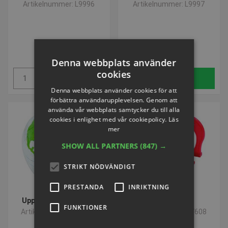
Artikelnummer: L9996
Artikelnummer: L9997
SEK 80,82
SEK 115,72
inkl. moms
inkl. moms
Denna webbplats använder
cookies
Köp
Köp
Denna webbplats använder cookies för att
förbättra användarupplevelsen. Genom att
använda vår webbplats samtycker du till alla
cookies i enlighet med vår cookiepolicy.
Läs
mer
SHOW ALL PARTNERS
(847) →
STRIKT NÖDVÄNDIGT
PRESTANDA
INRIKTNING
Uppblåsbara jordglob
Magnetisk sæt
FUNKTIONER
Artikelnummer: L52701
Artikelnummer: L87608