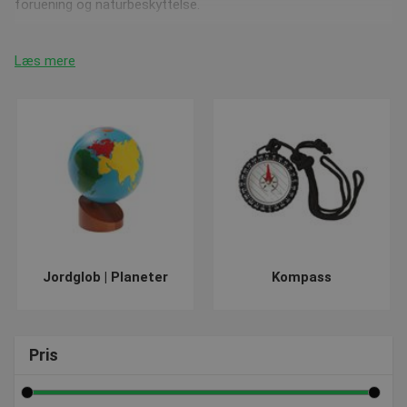
foruening og naturbeskyttelse.
Materiale til geografi.
Læs mere
Vores
2 farverige globuser
er "Hands-on" og kan derfor nemt
gribes og håndteres af børn. Globuserne står på en træbase
som let kan drejes. Desuden kan børn selv fjerne globuserne
og holde dem i deres hænder. Kontinenterne er farvede, så det
giver lettere forståelse for børnene når de skal lære om det.
Størrelsen har en diameter på 16 cm.
Lær om
Sol systemet
, solen og 9 planeter. Den kan rotere
automatisk og har en interaktiv stemme på engelsk. Den er
ikke egnet til børn under 3 år pga. små dele og bolde.
God service, bedre råd når du skal købe materiale til
Jordglob | Planeter
Kompass
geografi.
Vi sørger løbende for at opdatere vores webshop med nye og
spændende produkter, hold dig derfor opdateret på vores
nyhedsside
Pris
hvor du finder de seneste tilføjede produkter.
Har du spørgsmål vedrørende vores produkter, kan vi
kontaktes på post@presencosport.dk eller på 7550 6011.