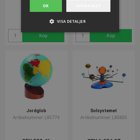
OK
AVVISA ALLT
SEK 479,43
SEK 488,61
inkl. moms
inkl. moms
VISA DETALJER
Köp
Köp
Strikt nödvändigt
Prestanda
Inriktning
Funktioner
Strikt nödvändiga kakor tillåter
kärnwebbplatsfunktioner som
användarinloggning och kontohantering.
Webbplatsen kan inte användas ordentligt utan
strikt nödvändiga cookies.
Namn
Provider / Domän
Utgå
popup-signup-closed
.presencosport.se
1 år
Jordglob
Solsystemet
SNS
www.presencosport.se
Sessi
Artikelnummer: L85774
Artikelnummer: L85800
_sn_n
www.presencosport.se
1 år
_sn_a
www.presencosport.se
1 år