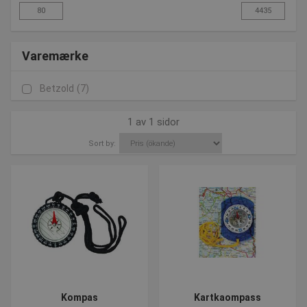
Varemærke
Betzold
(7)
1 av 1 sidor
Sort by:
Kompas
Kartkaompass