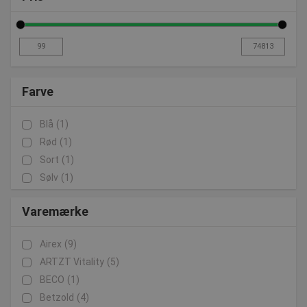
Farve
Blå
(1)
Rød
(1)
Sort
(1)
Sølv
(1)
Varemærke
Airex
(9)
ARTZT Vitality
(5)
BECO
(1)
Betzold
(4)