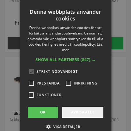
Artikelnummer: S74802H
Artikelnummer: F03831
Denna webbplats använder
cookies
Från SEK 279,21
SEK 286,55
Denna webbplats använder cookies för att
inkl. moms
inkl. moms
förbättra användarupplevelsen. Genom att
använda vår webbplats samtycker du till alla
VÄLJ NU
Köp
cookies i enlighet med vår cookiepolicy.
Läs
mer
SHOW ALL PARTNERS
(847) →
STRIKT NÖDVÄNDIGT
PRESTANDA
INRIKTNING
FUNKTIONER
OK
AVVISA ALLT
SELECT Balansbräda
Boldskål
Artikelnummer: P375511H
Artikelnummer: F03900
VISA DETALJER