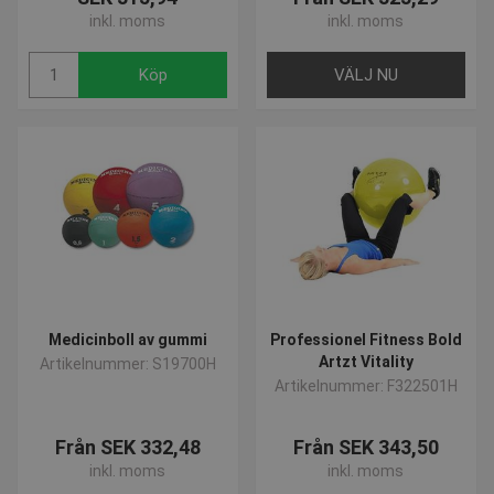
inkl. moms
inkl. moms
Köp
VÄLJ NU
contextValues
www.presencosport.se
Sessi
_sn_m
www.presencosport.se
1 år
crisp-
.presencosport.se
6
client%2Fsession%2Ffd37c0a9-
månad
69dc-486e-a2a2-1491c2360d39
2 dag
crisp-
www.presencosport.se
10
Medicinboll av gummi
Professionel Fitness Bold
client%2Fsocket%2Ffd37c0a9-
minut
69dc-486e-a2a2-1491c2360d39
Artzt Vitality
Artikelnummer: S19700H
Artikelnummer: F322501H
Från SEK 332,48
Från SEK 343,50
inkl. moms
inkl. moms
Provider /
Namn
Utgång
Beskrivning