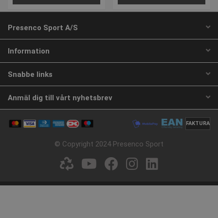
Presenco Sport A/S
Information
Snabbe links
Anmäl dig till vårt nyhetsbrev
Powerboll ABS TOGU ®
SELECT Ball-Stik Ø 21 cm.
Artikelnummer: F03380H
Artikelnummer: P395501
FAKTURA
© Copyright 2024 Presenco Sport
Från SEK 360,02
SEK 371,05
inkl. moms
inkl. moms
VÄLJ NU
Köp