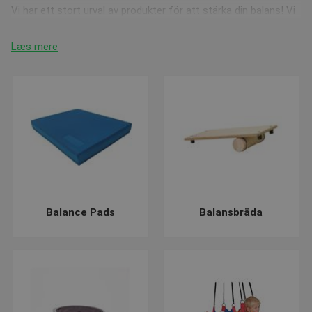
Vi har ett stort urval av produkter för att stärka din balans! Vi
har bland annat en
balance-pad
från AIREX, som med sitt
högkvalitativa skum är utmärkt för att stärka balansen, både
Læs mere
på ett ben och vid hopövningar.
Produkter av högsta kvalitet från välkända märken
AIREX är en av de ledande aktörerna inom skumprodukter och
är kända för sin balance-pad, som också finns som
balansbräda
. Om du istället föredrar en balansbräda tillverkad
av trä, rekommenderar vi denna eleganta
balansbräda
från
SELECT.
Balance Pads
Balansbräda
Vill du ha något lite mer avancerat? Då kan vi erbjuda en
BOSU
Trainer
, som du hittar i nästan alla gym. BOSU är känd för att
man kan träna många olika övningar på den, och den används
ofta av idrottsklubbar, gym och fysioterapeuter.
Balanskuddar för bättre hållning och komfort