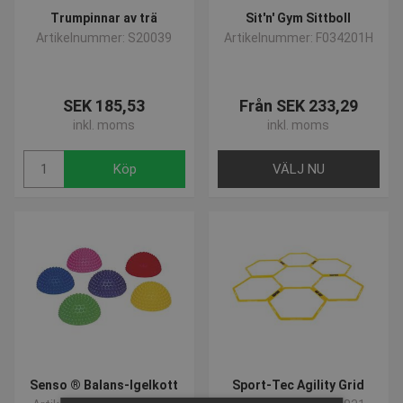
Trumpinnar av trä
Sit'n' Gym Sittboll
Artikelnummer: S20039
Artikelnummer: F034201H
SEK 185,53
Från SEK 233,29
inkl. moms
inkl. moms
Köp
VÄLJ NU
Senso ® Balans-Igelkott
Sport-Tec Agility Grid