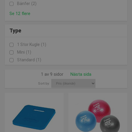
Bänfer
(2)
Se 12 flere
Type
1 Stor Kugle
(1)
Mini
(1)
Standard
(1)
1 av 9 sidor
Nästa sida
Sort by: