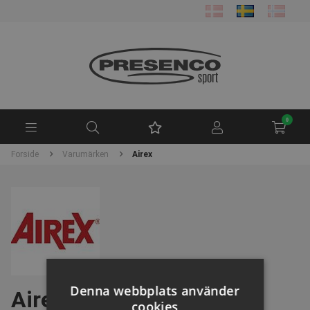
0
Forside
Varumärken
Airex
Denna webbplats använder
Airex
cookies