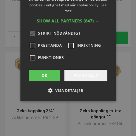
cookies i enlighet med vår cookiepolicy.
Läs
mer
SEK 124,91
SEK 124,91
SHOW ALL PARTNERS
(847) →
inkl. moms
inkl. moms
STRIKT NÖDVÄNDIGT
Köp
Köp
PRESTANDA
INRIKTNING
FUNKTIONER
OK
AVVISA ALLT
VISA DETALJER
Geka koppling 3/4"
Geka koppling m. inv.
Strikt nödvändigt
Prestanda
gängor 1"
Artikelnummer: P84139
Inriktning
Funktioner
Artikelnummer: P84150
Strikt nödvändiga kakor tillåter