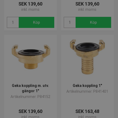
kärnwebbplatsfunktioner som
SEK 139,60
SEK 139,60
användarinloggning och kontohantering.
inkl. moms
inkl. moms
Webbplatsen kan inte användas ordentligt utan
strikt nödvändiga cookies.
Köp
Köp
Namn
Provider / Domän
Utgå
popup-signup-closed
.presencosport.se
1 år
SNS
www.presencosport.se
Sessi
_sn_n
www.presencosport.se
1 år
_sn_a
www.presencosport.se
1 år
CookieScriptConsent
1 mån
CookieScript
www.presencosport.se
Geka koppling m. utv.
Geka koppling 1"
gängor 1"
Artikelnummer: P841401
Artikelnummer: P84152
SEK 139,60
SEK 163,48
inkl. moms
inkl. moms