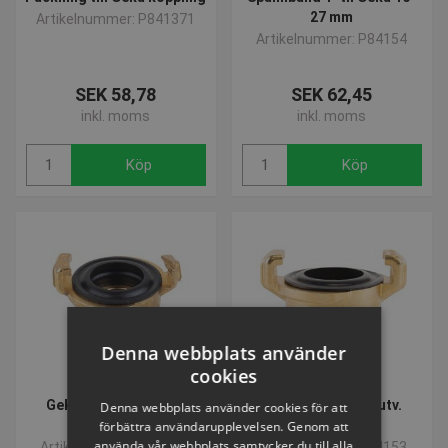
27 mm
Artikelnummer: P841371
Artikelnummer: P84154
SEK 58,78
SEK 62,45
inkl. moms
inkl. moms
Köp
Köp
Denna webbplats använder
cookies
Geka koppling m. inv.
Geka koppling m. utv.
Denna webbplats använder cookies för att
gängor 3/4"
gängor 3/4"
förbättra användarupplevelsen. Genom att
använda vår webbplats samtycker du till alla
Artikelnummer: P84151
Artikelnummer: P84153