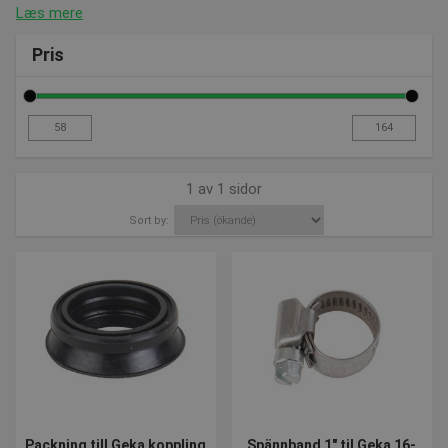
Læs mere
Pris
1 av 1 sidor
Sort by:
Packning till Geka koppling
Spännband 1" til Geka 16-