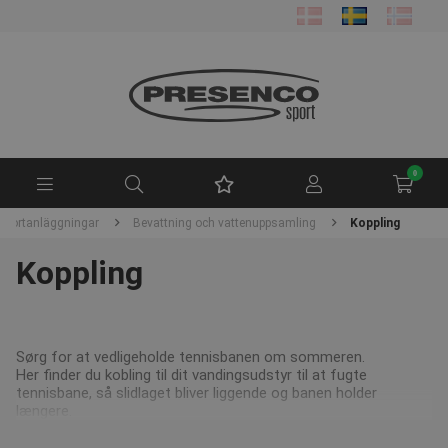
0
 sportanläggningar
Bevattning och vattenuppsamling
Koppling
Koppling
Sørg for at vedligeholde tennisbanen om sommeren.
Her finder du kobling til dit vandingsudstyr til at fugte
tennisbane, så slidlaget bliver liggende og banen holder
længere.