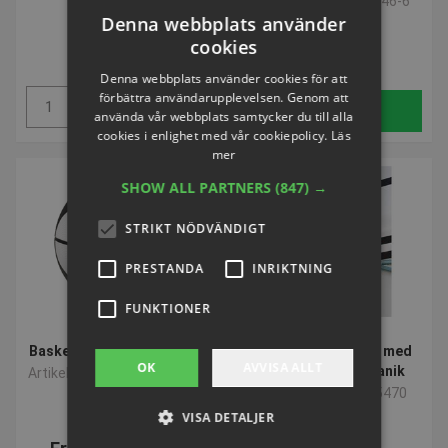
Artikelnummer: S0546-6
Denna webbplats använder
SEK 77,15
SEK 139,60
cookies
inkl. moms
inkl. moms
Denna webbplats använder cookies för att
förbättra användarupplevelsen. Genom att
Köp
Köp
använda vår webbplats samtycker du till alla
cookies i enlighet med vår cookiepolicy.
Läs
mer
SHOW ALL PARTNERS
(847) →
STRIKT NÖDVÄNDIGT
PRESTANDA
INRIKTNING
FUNKTIONER
Basketboll SELECT Street
Basketnät för korg med
OK
AVVISA ALLT
anti fjädringsmekanik
Artikelnummer: P3855105H
Artikelnummer: S05470
VISA DETALJER