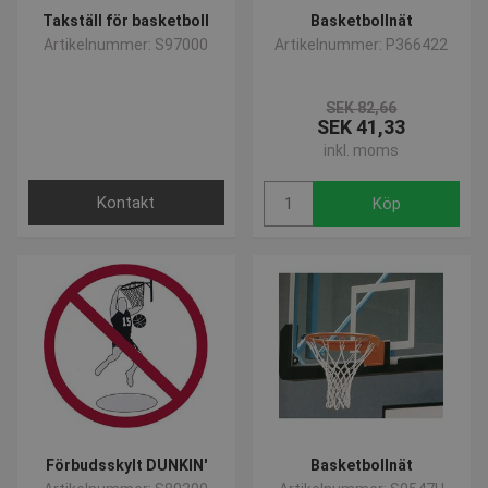
Takställ för basketboll
Basketbollnät
Artikelnummer: S97000
Artikelnummer: P366422
SEK 82,66
SEK 41,33
inkl. moms
Kontakt
Köp
Förbudsskylt DUNKIN'
Basketbollnät