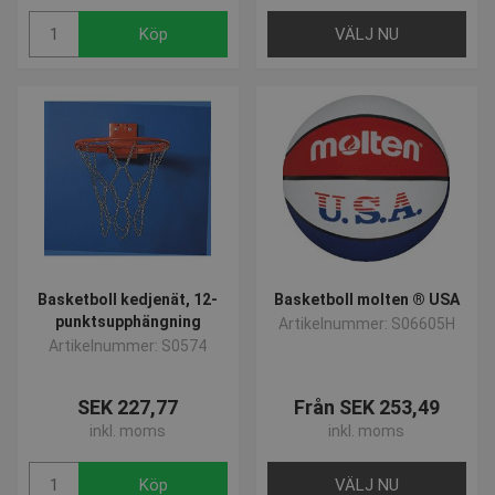
Köp
VÄLJ NU
contextValues
www.presencosport.se
Sessi
_sn_m
www.presencosport.se
1 år
crisp-
.presencosport.se
6
client%2Fsession%2Ffd37c0a9-
månad
69dc-486e-a2a2-1491c2360d39
2 dag
Basketboll kedjenät, 12-
Basketboll molten ® USA
crisp-
www.presencosport.se
10
punktsupphängning
Artikelnummer: S06605H
client%2Fsocket%2Ffd37c0a9-
minut
69dc-486e-a2a2-1491c2360d39
Artikelnummer: S0574
SEK 227,77
Från SEK 253,49
inkl. moms
inkl. moms
Provider /
Namn
Utgång
Beskrivning
Domän
Köp
VÄLJ NU