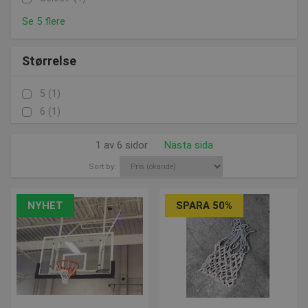
Se 5 flere
Størrelse
5
(1)
6
(1)
1 av 6 sidor
Nästa sida
Sort by:
NYHET
SPARA 50%