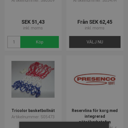
Artikelnummer: S80309
Artikelnummer: S0547H
SEK 51,43
Från SEK 62,45
inkl. moms
inkl. moms
Köp
VÄLJ NU
Tricolor basketbollnät
Reservlina för korg med
integrerad
Artikelnummer: S05473
nätsäkerhetsfun