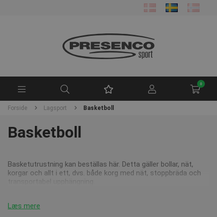
0
Forside
Lagsport
Basketboll
Basketboll
Basketutrustning kan beställas här. Detta gäller bollar, nät,
korgar och allt i ett, dvs. både korg med nät, stoppbräda och
transportabel upphängning.
Læs mere