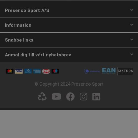
Presenco Sport A/S
Information
Snabbe links
Anmäl dig till vårt nyhetsbrev
Skumgummibollar med
Basketboll PREMEO | Str. 7
beläggning
Artikelnummer: S0622
FAKTURA
Artikelnummer: S21334H
© Copyright 2024 Presenco Sport
Från SEK 293,90
SEK 308,60
inkl. moms
inkl. moms
VÄLJ NU
Köp