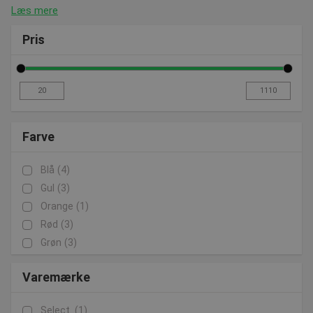
Læs mere
Pris
Farve
Blå
(4)
Gul
(3)
Orange
(1)
Rød
(3)
Grøn
(3)
Varemærke
Select
(1)