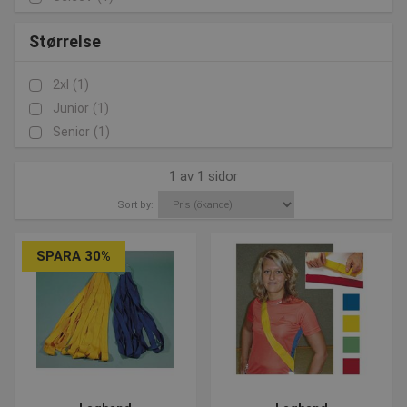
Størrelse
2xl
(1)
Junior
(1)
Senior
(1)
1 av 1 sidor
Sort by:
SPARA 30%