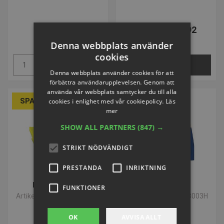
SEK 40,41
Från SEK 45,92
inkl. moms
inkl. moms
Denna webbplats använder
cookies
Köp
VÄLJ NU
Denna webbplats använder cookies för att
förbättra användarupplevelsen. Genom att
använda vår webbplats samtycker du till alla
SPARA 50%
SPARA 50%
cookies i enlighet med vår cookiepolicy.
Läs
mer
SHOW ALL PARTNERS
(847) →
STRIKT NÖDVÄNDIGT
PRESTANDA
INRIKTNING
Lagväst Junior
Lagväst Senior
FUNKTIONER
Artikelnummer: P318004H
Artikelnummer: P318003H
OK
AVVISA ALLT