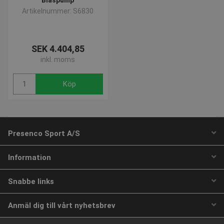
Artikelnummer: S6830
_sn_n
www.presencosport.se
1 år
_sn_a
www.presencosport.se
1 år
CookieScriptConsent
1 mån
CookieScript
SEK 4.404,85
www.presencosport.se
inkl. moms
Köp
1 av 1 sidor
Presenco Sport A/S
Information
contextValues
www.presencosport.se
Sessi
Snabbe links
_sn_m
www.presencosport.se
1 år
crisp-
.presencosport.se
6
client%2Fsession%2Ffd37c0a9-
månad
Anmäl dig till vårt nyhetsbrev
69dc-486e-a2a2-1491c2360d39
2 dag