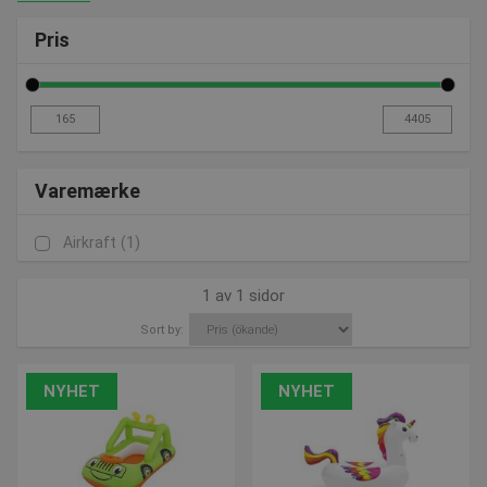
Pris
Varemærke
Airkraft
(1)
1 av 1 sidor
Sort by:
NYHET
NYHET