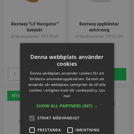
Bestway "Lil' Navigator"
Bestway uppblåsbar
babybåt
enhörning
Artikelnummer: P914169
Artikelnummer: P916159
SEK 165,32
SEK 205,73
Denna webbplats använder
inkl. moms
inkl. moms
cookies
Denna webbplats använder cookies för att
Köp
Köp
förbättra användarupplevelsen. Genom att
använda vår webbplats samtycker du till alla
cookies i enlighet med vår cookiepolicy.
Läs
NYHET
mer
SHOW ALL PARTNERS
(847) →
STRIKT NÖDVÄNDIGT
PRESTANDA
INRIKTNING