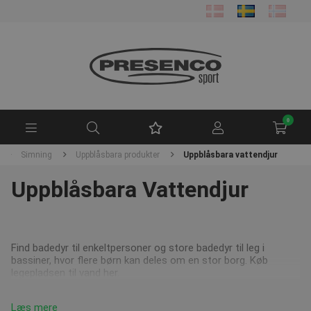
0
Simning
Uppblåsbara produkter
Uppblåsbara vattendjur
Uppblåsbara Vattendjur
Find badedyr til enkeltpersoner og store badedyr til leg i
bassiner, hvor flere børn kan deles om en stor borg. Køb
legepladsen til vand her.
Læs mere