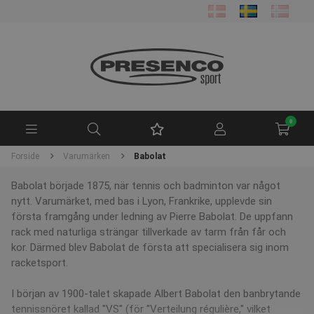
0
Forside
Varumärken
Babolat
Babolat började 1875, när tennis och badminton var något
nytt. Varumärket, med bas i Lyon, Frankrike, upplevde sin
första framgång under ledning av Pierre Babolat. De uppfann
rack med naturliga strängar tillverkade av tarm från får och
kor. Därmed blev Babolat de första att specialisera sig inom
racketsport.
I början av 1900-talet skapade Albert Babolat den banbrytande
tennissnöret kallad "VS" (för "Verteilung régulière," vilket