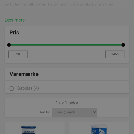
betyder "regelbunden fördelning" på franska), som blev
berömd för sin naturliga och hållbara sammansättning. Sedan
dess har Babolat varit en betydande aktör inom tennisvärlden
Læs mere
och har sponsrat många professionella tennisspelare.
Pris
Babolat erbjuder också ett brett utbud av produkter, inklusive
tennisracketar, tennissnören, tennisketcherväskor, sportkläder
och andra tillbehör relaterade till tennis och badminton.
Varemærke
Babolat
(4)
1 av 1 sidor
Sort by: