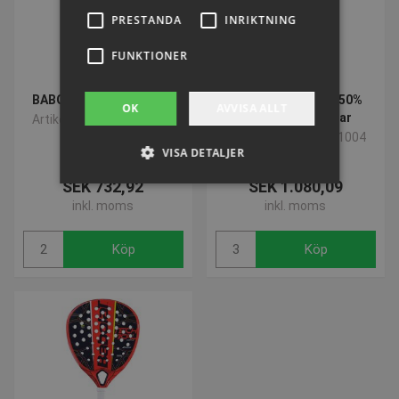
PRESTANDA
INRIKTNING
FUNKTIONER
BABOLAT Falcon Strung
BABOLAT Orange | 50%
OK
AVVISA ALLT
Påse med 36 bollar
Artikelnummer: P921237
Artikelnummer: P911004
VISA DETALJER
SEK 732,92
SEK 1.080,09
inkl. moms
inkl. moms
Strikt nödvändigt
Prestanda
Inriktning
Funktioner
Köp
Köp
Strikt nödvändiga kakor tillåter
kärnwebbplatsfunktioner som
användarinloggning och kontohantering.
Webbplatsen kan inte användas ordentligt utan
strikt nödvändiga cookies.
Namn
Provider / Domän
Utgå
popup-signup-closed
.presencosport.se
1 år