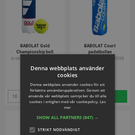
BABOLAT Gold
BABOLAT Court
Championship boll
padelbollen
Artikelnummer: P901084
Artikelnummer: P901098
Denna webbplats använder
cookies
SEK 90,01
SEK 119,40
inkl. moms
inkl. moms
Denna webbplats använder cookies för att
förbättra användarupplevelsen. Genom att
använda vår webbplats samtycker du till alla
Köp
Köp
cookies i enlighet med vår cookiepolicy.
Läs
mer
SHOW ALL PARTNERS
(847) →
STRIKT NÖDVÄNDIGT