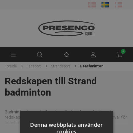
0
Forside
Lagsport
Strandsport
Beachminton
Redskapen till Strand
badminton
Badminton kan också spelas på stranden, och vi har vi
redskapen som gör det möjligt. Klicka här och se vårt urval för
beachminton.
Denna webbplats använder
cookies