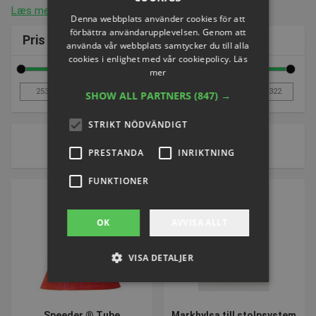
Læs mere
Denna webbplats använder cookies för att
förbättra användarupplevelsen. Genom att
Pris
använda vår webbplats samtycker du till alla
cookies i enlighet med vår cookiepolicy.
Läs
mer
SHOW ALL PARTNERS
(847) →
STRIKT NÖDVÄNDIGT
1 av 1 sidor
PRESTANDA
INRIKTNING
Sort by:
FUNKTIONER
OK
AVVISA ALLT
VISA DETALJER
Strikt nödvändigt
Prestanda
Speeder ® Tube
Markhylsa till stolpsystem