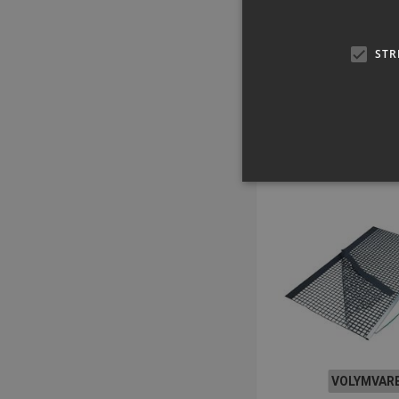
SEK 1.919,
STR
inkl. moms
Köp 
Strikt nödvändiga kakor ti
ordentligt utan strikt nödvä
Namn
popup-signup-closed
SNS
_sn_n
VOLYMVAR
_sn_a