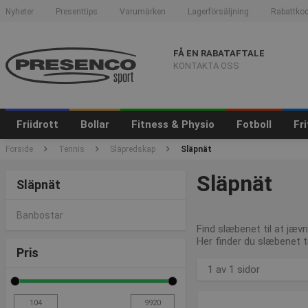
Nyheter
Presenttips
Varumärken
Lagerförsäljning
Rabattkod
FÅ EN RABATAFTALE
KONTAKTA OSS
Friidrott
Bollar
Fitness & Physio
Fotboll
Fr
Forside
Tennis
Släpredskap
Släpnät
Släpnät
Släpnät
Banbostar
Find slæbenet til at jæv
Her finder du slæbenet t
Pris
1 av 1 sidor