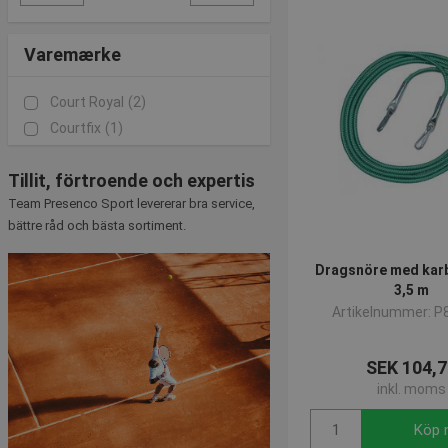
Varemærke
Court Royal
(2)
Courtfix
(1)
Tillit, förtroende och expertis
Team Presenco Sport levererar bra service,
bättre råd och bästa sortiment.
Dragsnöre med karb
3,5 m
Artikelnummer: P
SEK 104,7
inkl. moms
Köp 