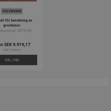
onstillståndet.
VOLYMVARE
nät för beredning av
grusbanor
kelnummer: S07912H
ån SEK 9.919,17
inkl. moms
VÄLJ NU