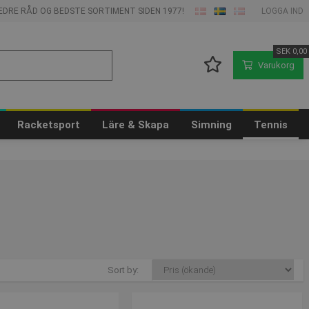
 BEDRE RÅD OG BEDSTE SORTIMENT SIDEN 1977!
LOGGA IND
SEK
0,00
Varukorg
Racketsport
Läre & Skapa
Simning
Tennis
Sort by: