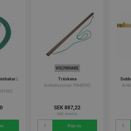
VOLYMVARE
inhakar |
Träskena
Dubbe
Artikelnummer: P840992
Arti
841002
0
SEK 887,22
inkl. moms
nu
Köp nu