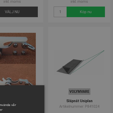
inkl. moms
inkl. moms
VÄLJ NU
Köp nu
VOLYMVARE
ix Säkerhetskoppling
Släpnät Uniplan
använda vår
för släpnät
Artikelnummer: P841024
er
kelnummer: P819821