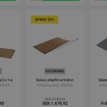
SPARA 35%
E
VOLYMVARE
 2 x 1 m
Kokos släpfilt m/trälist
Släpn
P84105
Artikelnummer: P84106
Arti
SEK 2.584,50
45
SEK 1.679,92
Fr