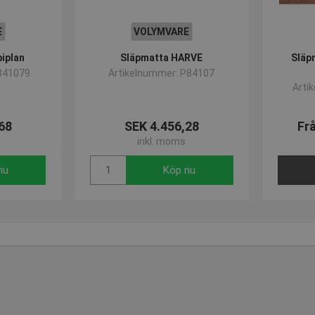
ncosport.se
1 år 1
Denna cookie används av Google Analytics för att bevara sessi
månad
E
VOLYMVARE
iplan
Släpmatta HARVE
Släp
841079
Artikelnummer: P84107
Arti
68
SEK 4.456,28
Fr
inkl. moms
nu
Köp nu