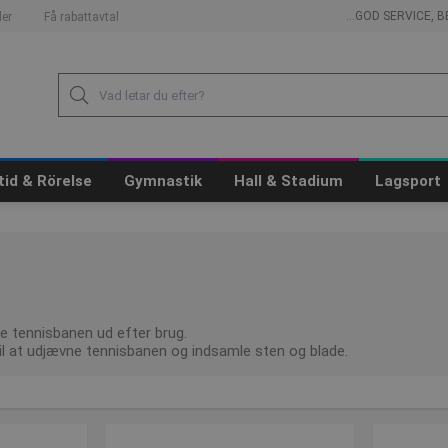
...GOD SERVICE,
er
Få rabattavtal
itid & Rörelse
Gymnastik
Hall & Stadium
Lagsport
ne tennisbanen ud efter brug.
il at udjævne tennisbanen og indsamle sten og blade.