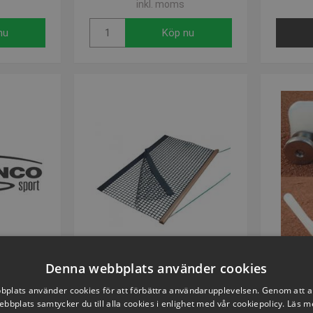
inkl. moms
nu
Köp nu
E
VOLYMVARE
Denna webbplats använder cookies
okus för
Släpnät PVC 190 x 115 cm
Courtf
plats använder cookies för att förbättra användarupplevelsen. Genom att 
Artikelnummer: P84102
ebbplats samtycker du till alla cookies i enlighet med vår cookiepolicy.
Läs m
840886
Arti