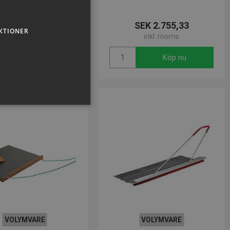
SEK 2.270,39
SEK 2.755,33
KTIONER
inkl. moms
inkl. moms
Köp nu
Köp nu
sen kan inte användas
VOLYMVARE
VOLYMVARE