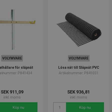
VOLYMVARE
VOLYMVARE
lhållare för släpnät
Lösa nät till Släpnät PVC
kelnummer: P841434
Artikelnummer: P841031
SEK 911,09
SEK 936,81
inkl. moms
inkl. moms
Köp nu
Köp nu