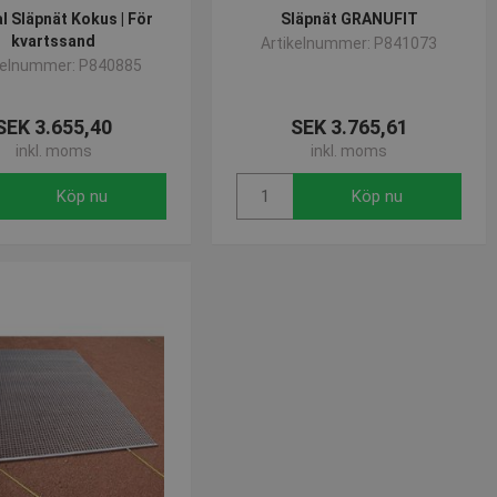
l Släpnät Kokus | För
Släpnät GRANUFIT
om-tjänsten för att komma
kvartssand
 Det är nödvändigt att
Artikelnummer: P841073
korrekt.
kelnummer: P840885
SEK 3.655,40
SEK 3.765,61
inkl. moms
inkl. moms
Köp nu
Köp nu
 - vilket är en viktig
änds för att begränsa
 används för att särskilja
rat nummer som
lats och används för att
lamprodukter, såsom
alysrapporterna.
daterar ett unikt värde för
ngar.