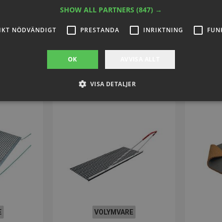
SHOW ALL PARTNERS
(847) →
54
SEK 1.969,14
IKT NÖDVÄNDIGT
PRESTANDA
INRIKTNING
FUN
inkl. moms
nu
Köp nu
OK
AVVISA ALLT
VISA DETALJER
Strikt nödvändigt
Prestanda
Inriktning
Funktioner
llåter kärnwebbplatsfunktioner som användarinloggning och kontohantering. Webbplat
ndiga cookies.
Provider / Domän
Utgång
Beskrivning
.presencosport.se
1 år
Cookie Popup
www.presencosport.se
Session
www.presencosport.se
1 år
E
VOLYMVARE
www.presencosport.se
1 år