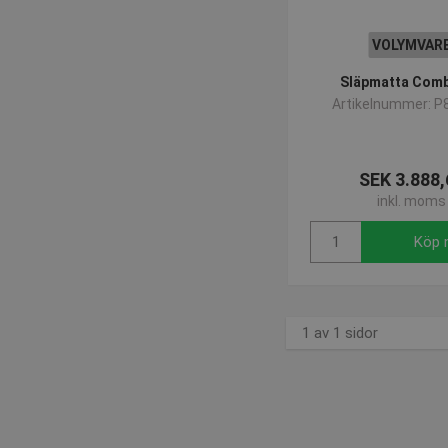
_ga_P6L6LNC51X
.prese
VOLYMVAR
Släpmatta Comb
Artikelnummer: P
SEK 3.888,
inkl. moms
Köp 
1 av 1 sidor