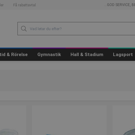
...GOD SERVICE,
er
Få rabattavtal
itid & Rörelse
Gymnastik
Hall & Stadium
Lagsport