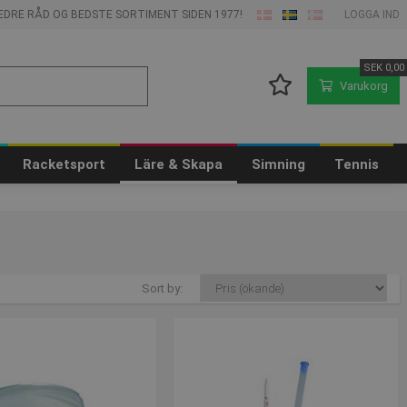
 BEDRE RÅD OG BEDSTE SORTIMENT SIDEN 1977!
LOGGA IND
SEK
0,00
Varukorg
Racketsport
Läre & Skapa
Simning
Tennis
Sort by: