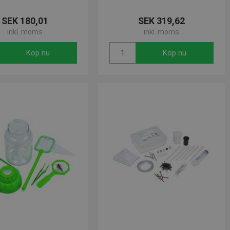
SEK 180,01
SEK 319,62
sen kan inte användas
inkl. moms
inkl. moms
Köp nu
Köp nu
om-tjänsten för att komma
 Det är nödvändigt att
korrekt.