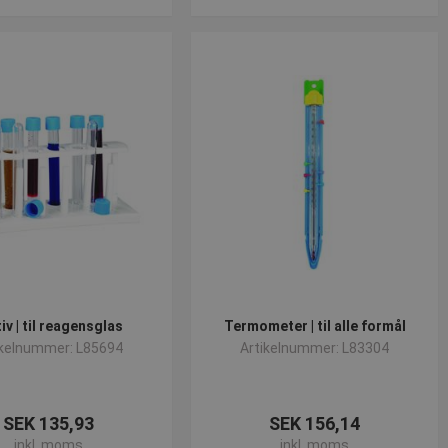
iv | til reagensglas
Termometer | til alle formål
ikelnummer: L85694
Artikelnummer: L83304
SEK 135,93
SEK 156,14
inkl. moms
inkl. moms