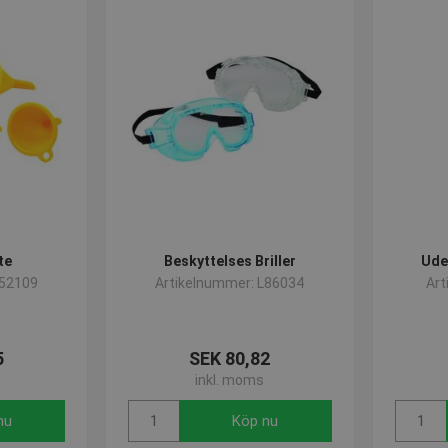
te
Beskyttelses Briller
Ude
L52109
Artikelnummer: L86034
Art
5
SEK 80,82
inkl. moms
nu
Köp nu