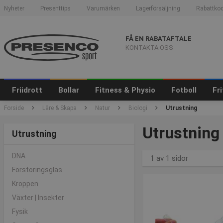
Nyheter
Presenttips
Varumärken
Lagerförsäljning
Rabattkod
FÅ EN RABATAFTALE
KONTAKTA OSS
Friidrott
Bollar
Fitness & Physio
Fotboll
Fr
Forside
Läre & Skapa
Natur
Biologi
Utrustning
Utrustning
Utrustning
DNA
1 av 1 sidor
Förstoringsglas
Kroppen
Växter | Insekter
Fysik