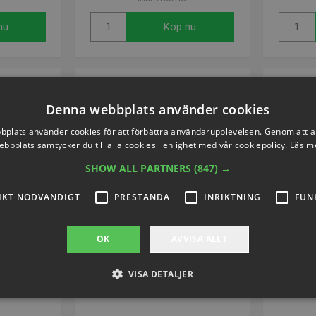
nu
Köp nu
Denna webbplats använder cookies
plats använder cookies för att förbättra användarupplevelsen. Genom att 
ebbplats samtycker du till alla cookies i enlighet med vår cookiepolicy.
Läs m
SHOW ALL PARTNERS
(847) →
IKT NÖDVÄNDIGT
PRESTANDA
INRIKTNING
FUN
OK
AVVISA ALLT
VISA DETALJER
æt
Forstørrelsesglas Holder
L6529
Artikelnummer: L754545H
Art