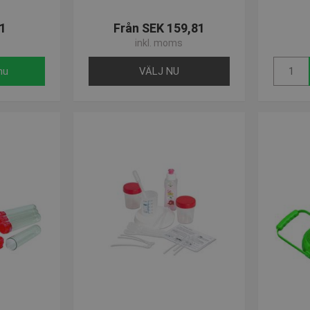
Strikt nödvändigt
Prestanda
Inriktning
Funktioner
1
Från SEK 159,81
llåter kärnwebbplatsfunktioner som användarinloggning och kontohantering. Webbplat
inkl. moms
ndiga cookies.
Provider / Domän
Utgång
Beskrivning
nu
VÄLJ NU
.presencosport.se
1 år
Cookie Popup
www.presencosport.se
Session
www.presencosport.se
1 år
www.presencosport.se
1 år
1 månad
Denna cookie används av Cookie-Script.c
CookieScript
ihåg preferenserna för besökarens cookie.
www.presencosport.se
Cookie-Script.com cookiebanner fungerar 
www.presencosport.se
Session
www.presencosport.se
1 år
.presencosport.se
6
0a9-
månader
0d39
2 dagar
www.presencosport.se
10
a9-
minuter
0d39