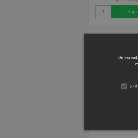
Köp 
Denna webb
w
STR
Dissekere S
Artikelnummer: 