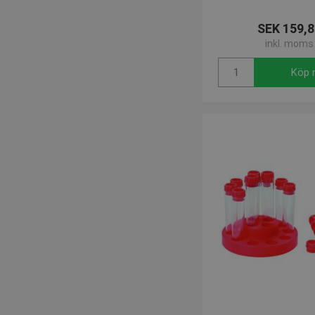
SEK 159,8
Strikt nödvändiga kakor ti
inkl. moms
ordentligt utan strikt nödvä
Namn
Köp 
popup-signup-closed
SNS
_sn_n
_sn_a
CookieScriptConsent
contextValues
_sn_m
crisp-
client%2Fsession%2Ffd37c
69dc-486e-a2a2-1491c236
crisp-
client%2Fsocket%2Ffd37c0
69dc-486e-a2a2-1491c236