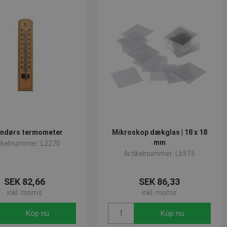
ndørs termometer
Mikroskop dækglas | 18 x 18
mm
ikelnummer: L2270
Artikelnummer: L6515
SEK 82,66
SEK 86,33
inkl. moms
inkl. moms
Köp nu
Köp nu