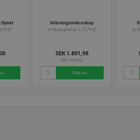
 Synet
Inlärningsmikroskop
S
L89947
Artikelnummer: L757943
Art
00
SEK 1.801,98
inkl. moms
nu
Köp nu