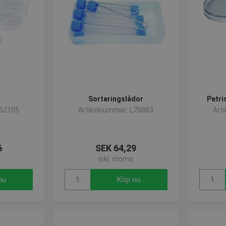
Sorteringslådor
Petri
L52105
Artikelnummer: L70883
Art
6
SEK 64,29
inkl. moms
nu
Köp nu