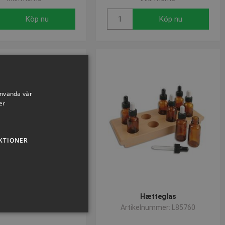
Köp nu
Köp nu
använda vår
er
KTIONER
Stetoskop
Hætteglas
ikelnummer: L85754
Artikelnummer: L85760