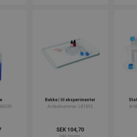
ke
Bakke | til eksperimenter
Stat
L86030
Artikelnummer: L81892
Art
7
SEK 104,70
inkl. moms