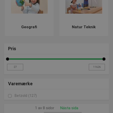
Barn fascineras av magneternas osynliga kraft.
För att låta ditt barn öva mer på geografi kan du med vår
"Skrivbara glob" ge ditt barn möjlighet att själv komma ihåg
världens länder. På den vita ytan kan du visa länderna i
Geografi
Natur Teknik
konturerna, färglägga länderna och skriva namnen på
kontinenterna eller länderna på jordklotet.
I naturtekniken har vi vår "Potatisväxt" där den förtrollande
Pris
knölen snabbt vaknar till liv och blir extremt stor på den stora
tavlan. Visa och namnge varje del av växten och ta reda på
vilka delar som är giftiga och vilken skalbagge som skadar
växten.
Varemærke
Bra service, bättre råd vid köb
Betzold
(127)
Vi ser till att ständigt uppdatera vår webshop med nya och
spännande produkter, så håll dig uppdaterad på vår
nyhetssida
1 av 8 sidor
Nästa sida
där du hittar de senaste produkterna.