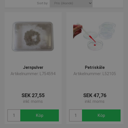
Sort by:
Om du har några frågor om våra produkter kan du alltid
kontakta oss på
post@presencosport.dk
eller på 7550 6011.
Jernpulver
Petriskåle
Artikelnummer: L754594
Artikelnummer: L52105
SEK 27,55
SEK 47,76
inkl. moms
inkl. moms
Köp
Köp