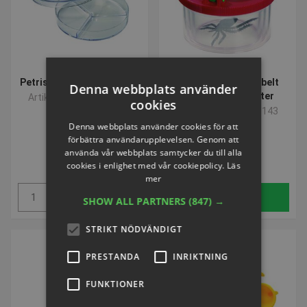
Petriskåle | med inddeling
Teleskop Med Dobbelt
Denna webbplats använder
Objektiv | til insekter
Artikelnummer: L52106
cookies
Artikelnummer: L85143
Denna webbplats använder cookies för att
förbättra användarupplevelsen. Genom att
SEK 75,31
SEK 75,31
använda vår webbplats samtycker du till alla
inkl. moms
inkl. moms
cookies i enlighet med vår cookiepolicy.
Läs
mer
Köp
Köp
SHOW ALL PARTNERS
(847) →
STRIKT NÖDVÄNDIGT
PRESTANDA
INRIKTNING
FUNKTIONER