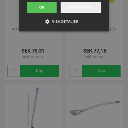
OK
AVVISA ALLT
VISA DETALJER
Drop Flaske
Plastik Tragte
Artikelnummer: L86029
Artikelnummer: L52109
Strikt nödvändigt
Prestanda
SEK 75,31
SEK 77,15
Inriktning
Funktioner
inkl. moms
inkl. moms
Strikt nödvändiga kakor tillåter
kärnwebbplatsfunktioner som
Köp
Köp
användarinloggning och kontohantering.
Webbplatsen kan inte användas ordentligt utan
strikt nödvändiga cookies.
Namn
Provider / Domän
Utgå
popup-signup-closed
.presencosport.se
1 år
SNS
www.presencosport.se
Sessi
_sn_n
www.presencosport.se
1 år
_sn_a
www.presencosport.se
1 år