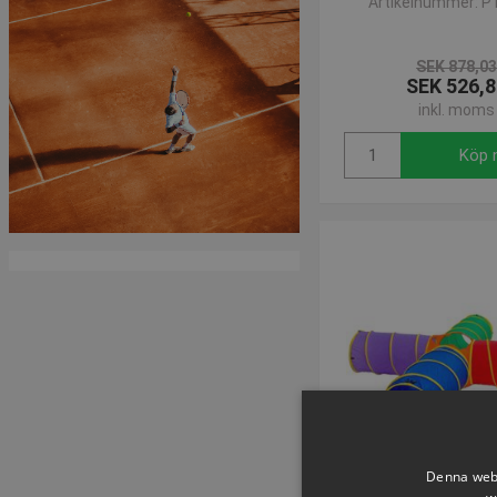
Artikelnummer: P
SEK 878,0
SEK 526,8
inkl. moms
Köp 
Denna webb