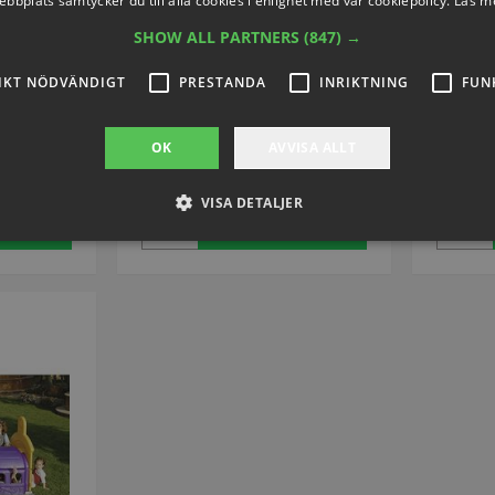
ebbplats samtycker du till alla cookies i enlighet med vår cookiepolicy.
Läs m
SHOW ALL PARTNERS
(847) →
armar
Lektunna
Kry
754138
Artikelnummer: S2069
Art
IKT NÖDVÄNDIGT
PRESTANDA
INRIKTNING
FUN
OK
AVVISA ALLT
18
SEK 2.327,33
inkl. moms
VISA DETALJER
nu
Köp nu
Strikt nödvändigt
Prestanda
Inriktning
Funktioner
llåter kärnwebbplatsfunktioner som användarinloggning och kontohantering. Webbplat
ndiga cookies.
Provider / Domän
Utgång
Beskrivning
.presencosport.se
1 år
Cookie Popup
www.presencosport.se
Session
www.presencosport.se
1 år