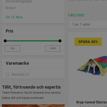
Returneringsspel
kravletunnelen
"Activity 
Kroket
så vil jeg med fordel an
Læs mere
sammen når børnene ikk
Se 12 flere
1 av 1 sidor
Se også vores bygge
Pris
SPARA 40%
Hvis ikke du allerede ha
forskellige størrelser, s
Hvis du heller vil udfor
balancen bliver trænet h
Varemærke
Leder du efter en helt 
Betzold
(1)
Tillit, förtroende och expertis
Team Presenco Sport levererar bra service,
bättre råd och bästa sortiment.
Kryp-tunnel Obstac