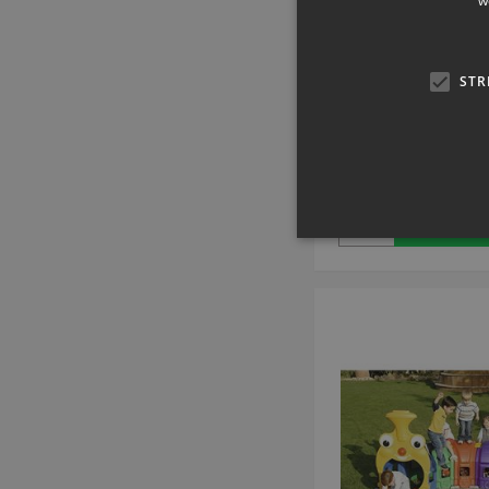
w
Kryptunnel | 4 
Artikelnummer: L
STR
SEK 2.250,
inkl. moms
Köp 
Strikt nödvändiga kakor ti
ordentligt utan strikt nödvä
Namn
popup-signup-closed
SNS
_sn_n