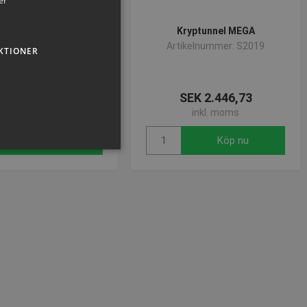
er
ptunnel STANDARD
Kryptunnel MEGA
ikelnummer: S2010
Artikelnummer: S2019
KTIONER
SEK 2.367,74
SEK 2.446,73
inkl. moms
inkl. moms
Köp nu
Köp nu
sen kan inte användas