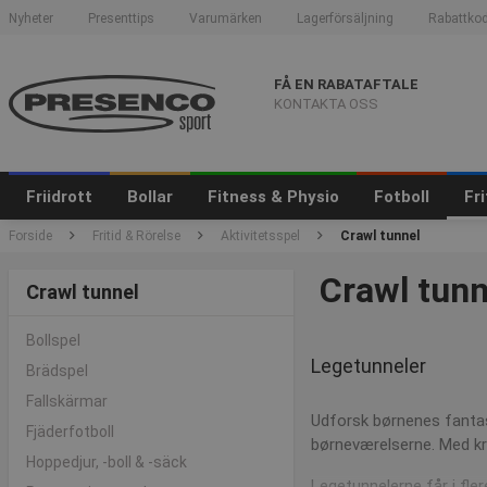
Nyheter
Presenttips
Varumärken
Lagerförsäljning
Rabattkod
FÅ EN RABATAFTALE
KONTAKTA OSS
Friidrott
Bollar
Fitness & Physio
Fotboll
Fr
Forside
Fritid & Rörelse
Aktivitetsspel
Crawl tunnel
Crawl tunne
Crawl tunnel
Bollspel
Legetunneler
Brädspel
Fallskärmar
Udforsk børnenes fantasi
Fjäderfotboll
børneværelserne. Med kr
Hoppedjur, -boll & -säck
Legetunnelerne får i fle