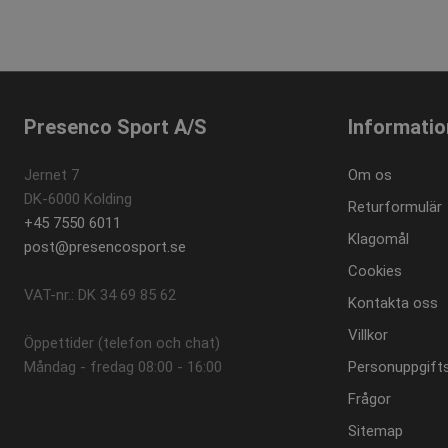
.prese
_ga_P6L6LNC51X
.prese
Presenco Sport A/S
Informatio
Jernet 7
Om os
DK-6000 Kolding
Returformulär
+45 7550 6011
Klagomål
post@presencosport.se
Cookies
VAT-nr.: DK 34 69 85 62
Kontakta oss
Villkor
Öppettider (telefon och chat)
Måndag - fredag ​​08:00 - 16:00
Personuppgifts
Frågor
Sitemap