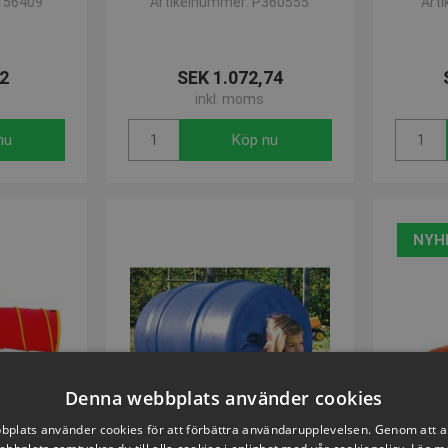
156409
Artikelnummer: P360555
Art
3
2
SEK 1.072,74
inkl. moms
nu
Köp nu
NYH
Denna webbplats använder cookies
plats använder cookies för att förbättra användarupplevelsen. Genom att 