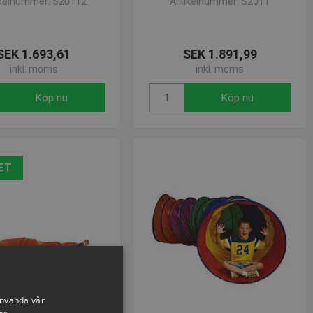
ikelnummer: S20112
Artikelnummer: S2011
SEK 1.693,61
SEK 1.891,99
inkl. moms
inkl. moms
Köp nu
Köp nu
ET
använda vår