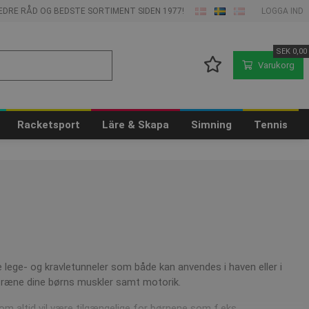
 BEDRE RÅD OG BEDSTE SORTIMENT SIDEN 1977!
LOGGA IND
SEK
0,00
Varukorg
Racketsport
Läre & Skapa
Simning
Tennis
e lege- og kravletunneler som både kan anvendes i haven eller i
 træne dine børns muskler samt motorik.
om altid vil være tilgængelige for børnene som f.eks.