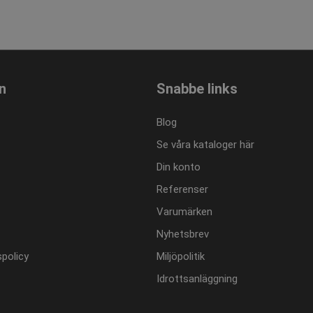
varje besökt sida och används för att räkna och spåra sidvisni
ncosport.se
ncosport.se
1 år 1
Denna cookie används av Google Analytics för att bevara sessi
månad
n
Snabbe links
Blog
Se våra kataloger här
Din konto
Referenser
Varumärken
Nyhetsbrev
policy
Miljöpolitik
Idrottsanläggning