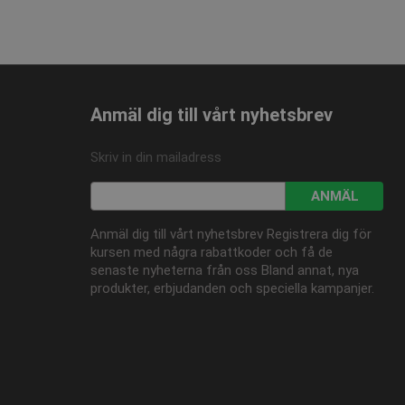
ngar.
onstillståndet.
Anmäl dig till vårt nyhetsbrev
Skriv in din mailadress
ANMÄL
Anmäl dig till vårt nyhetsbrev Registrera dig för
kursen med några rabattkoder och få de
senaste nyheterna från oss Bland annat, nya
produkter, erbjudanden och speciella kampanjer.