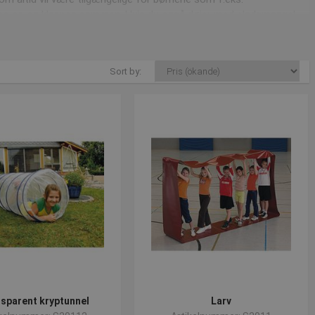
bnes op og klappes sammen. Hvis du også døjer med pladsmangel,
n blive 3 meter lang, og har den store fordel at den kan klappes
Sort by:
ge- og legeelementer. Tjek f.eks. denne
boldpool
som leveres i 3
Disse sæt giver mange timers sjov leg til børnene samtidig med at
 at købe elementer enkeltvis. Find udvalget ved at
klikke her
.
sparent kryptunnel
Larv