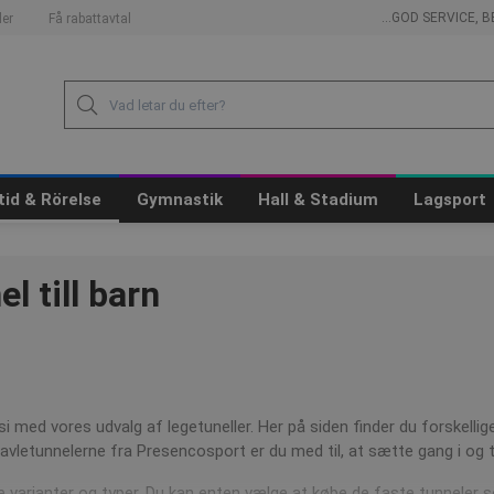
...GOD SERVICE,
er
Få rabattavtal
itid & Rörelse
Gymnastik
Hall & Stadium
Lagsport
l till barn
 med vores udvalg af legetuneller. Her på siden finder du forskellig
avletunnelerne fra Presencosport er du med til, at sætte gang i og
re varianter og typer. Du kan enten vælge at købe de faste tunneler s