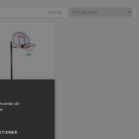
Sort by:
VOLYMVARE
använda vår
er
basket anläggning Los
Angeles
kelnummer: P810203
KTIONER