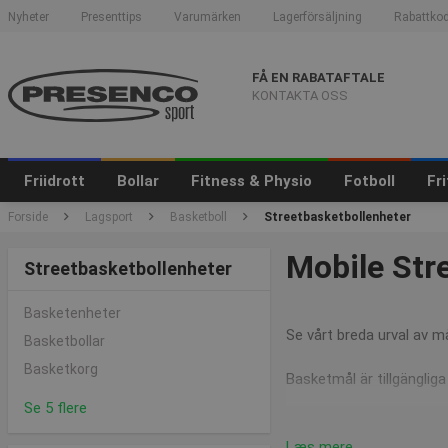
Nyheter
Presenttips
Varumärken
Lagerförsäljning
Rabattkod
FÅ EN RABATAFTALE
KONTAKTA OSS
Friidrott
Bollar
Fitness & Physio
Fotboll
Fr
Forside
Lagsport
Basketboll
Streetbasketbollenheter
Mobile Str
Streetbasketbollenheter
Basketenheter
Se vårt breda urval av m
Basketbollar
Basketkorg
Basketmål är tillgängliga
Se 5 flere
Læs mere