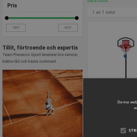
Pris
1 av 1 sidor
Tillit, förtroende och expertis
Team Presenco Sport levererar bra service,
bättre råd och bästa sortiment.
VOLYMVAR
Denna webb
w
Wilson Juni
Basketballstäl
Artikelnummer: 
STR