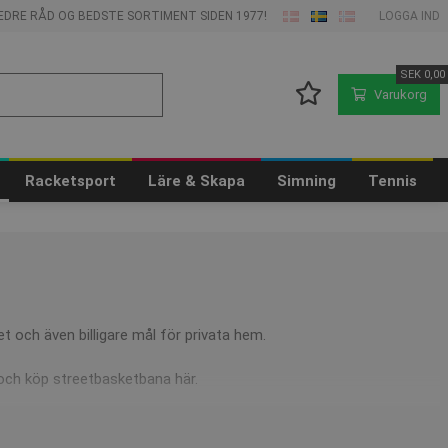
 BEDRE RÅD OG BEDSTE SORTIMENT SIDEN 1977!
LOGGA IND
SEK
0,00
Varukorg
Racketsport
Läre & Skapa
Simning
Tennis
t och även billigare mål för privata hem.
t och köp streetbasketbana här.