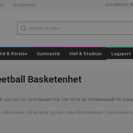
...GOD SERVICE,
er
Få rabattavtal
itid & Rörelse
Gymnastik
Hall & Stadium
Lagsport
eetball Basketenhet
ål och nät för streetbasket här. Här hittar du multibanamål för baske
 i olika höjder, så de riktar sig mot olika åldersgrupper. Träna baske