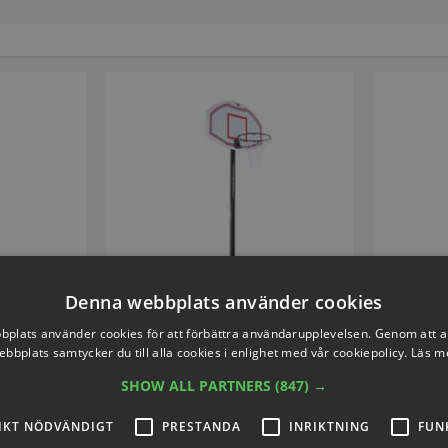
Denna webbplats använder cookies
E
VOLYMVARE
plats använder cookies för att förbättra användarupplevelsen. Genom att 
ebbplats samtycker du till alla cookies i enlighet med vår cookiepolicy.
Läs m
or
Atlanta Streetbasket | Mobilt
Street
SHOW ALL PARTNERS
(847) →
lning
system
F10254
Artikelnummer: P810201
Arti
IKT NÖDVÄNDIGT
PRESTANDA
INRIKTNING
FUN