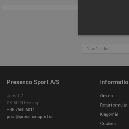
SEK 1.891,
inkl. moms
Köp 
1 av 1 sidor
Strikt nödvändiga kakor ti
ordentligt utan strikt nödvä
Namn
popup-signup-closed
Presenco Sport A/S
Informatio
SNS
Jernet 7
Om os
_sn_n
DK-6000 Kolding
_sn_a
Returformulär
+45 7550 6011
CookieScriptConsent
Klagomål
post@presencosport.se
Cookies
contextValues