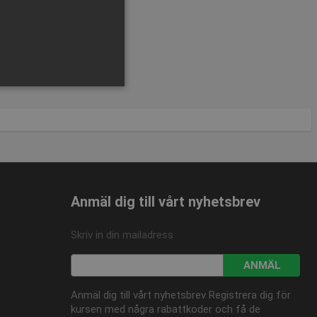
SEK 4.430,57
inkl. moms
Köp nu
sen kan inte användas
Anmäl dig till vårt nyhetsbrev
Skriv in din mailadress
ANMÄL
om-tjänsten för att komma
 Det är nödvändigt att
Anmäl dig till vårt nyhetsbrev Registrera dig för
korrekt.
kursen med några rabattkoder och få de