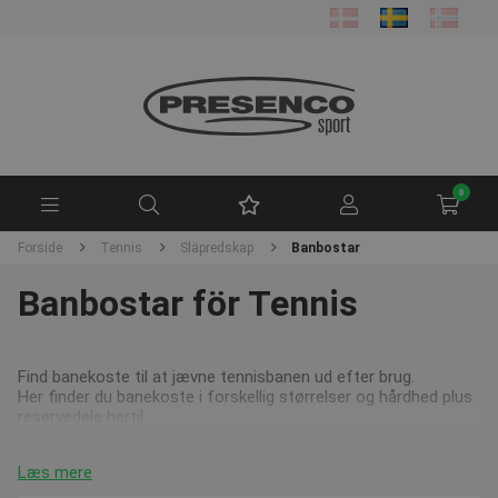
0
Forside
Tennis
Släpredskap
Banbostar
Banbostar för Tennis
Find banekoste til at jævne tennisbanen ud efter brug.
Her finder du banekoste i forskellig størrelser og hårdhed plus
reservedele hertil.
Læs mere