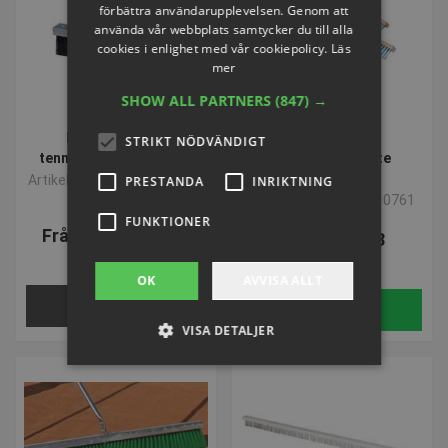
förbättra användarupplevelsen. Genom att
använda vår webbplats samtycker du till alla
cookies i enlighet med vår cookiepolicy.
Läs
mer
SHOW ALL PARTNERS
(847) →
VOLYMVARE
Byteborste för
Borstar för
STRIKT NÖDVÄNDIGT
tennisbanborste IDEAL
tennisbanaborste
GRANULATER
Artikelnummer: P8409420H
PRESTANDA
INRIKTNING
Artikelnummer: P8410761
FUNKTIONER
Från SEK 1.155,40
SEK 1.452,98
inkl. moms
inkl. moms
OK
AVVISA ALLT
VÄLJ NU
Köp
VISA DETALJER
Strikt nödvändigt
Prestanda
Inriktning
Funktioner