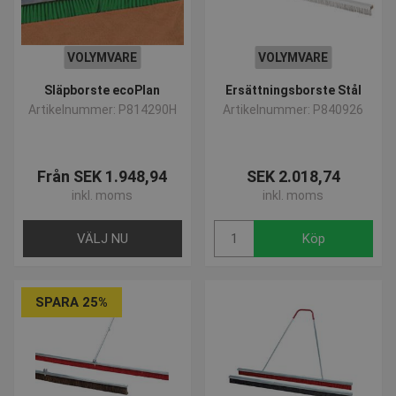
Strikt nödvändiga kakor tillåter
kärnwebbplatsfunktioner som
användarinloggning och kontohantering.
VOLYMVARE
VOLYMVARE
Webbplatsen kan inte användas ordentligt utan
strikt nödvändiga cookies.
Släpborste ecoPlan
Ersättningsborste Stål
Namn
Provider / Domän
Utgå
Artikelnummer: P814290H
Artikelnummer: P840926
popup-signup-closed
.presencosport.se
1 år
SNS
www.presencosport.se
Sessi
Från SEK 1.948,94
SEK 2.018,74
_sn_n
www.presencosport.se
1 år
inkl. moms
inkl. moms
_sn_a
www.presencosport.se
1 år
VÄLJ NU
Köp
CookieScriptConsent
1 mån
CookieScript
www.presencosport.se
SPARA 25%