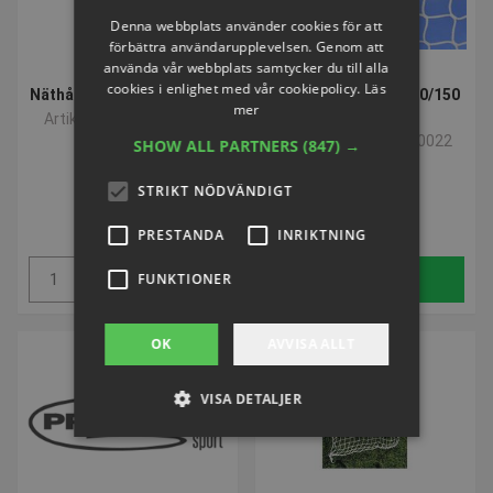
Denna webbplats använder cookies för att
förbättra användarupplevelsen. Genom att
använda vår webbplats samtycker du till alla
cookies i enlighet med vår cookiepolicy.
Läs
Näthållare av rostfritt stål
5 manna målnät PP 60/150
mer
cm.
Artikelnummer: S80912
Artikelnummer: P360022
SHOW ALL PARTNERS
(847) →
STRIKT NÖDVÄNDIGT
SEK 44,09
SEK 753,12
inkl. moms
inkl. moms
PRESTANDA
INRIKTNING
Köp
Köp
FUNKTIONER
OK
AVVISA ALLT
VISA DETALJER
Strikt nödvändigt
Prestanda