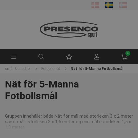
0
bollsmål & tillbehör
Fotbollsnät
Nät för 5-Manna Fotbollsmål
Nät för 5-Manna
Fotbollsmål
Gruppen innehåller både Nät för mål med storleken 3 x 2 meter
samt mål i storleken 3 x 1,5 meter og minimål i storleken 1,5 x
1,0 meter.