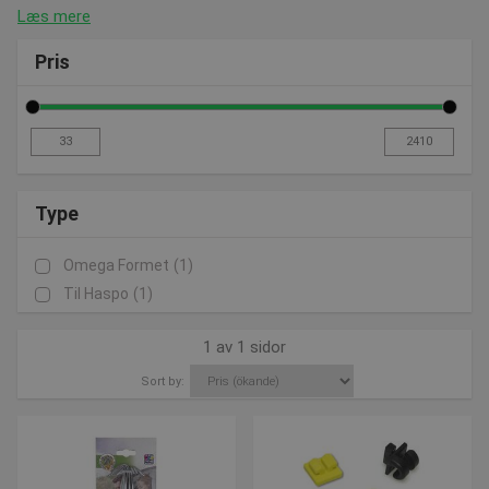
Læs mere
Pris
Type
Omega Formet
(1)
Til Haspo
(1)
1 av 1 sidor
Sort by: