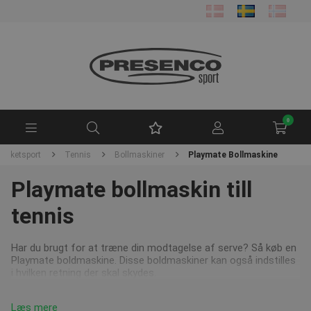
0
acketsport
Tennis
Bollmaskiner
Playmate Bollmaskine
Playmate bollmaskin till
tennis
Har du brugt for at træne din modtagelse af serve? Så køb en
Playmate boldmaskine. Disse boldmaskiner kan også indstilles
i hvilken retning der skal skydes.
Læs mere