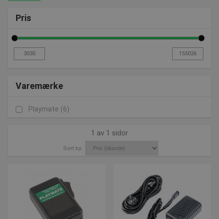
Pris
Varemærke
Playmate
(6)
1 av 1 sidor
Sort by: