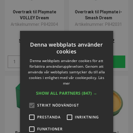
Overtræk til Playmate
Overtræk til Playmate i-
VOLLEY Dream
Smash Dream
Artikelnummer: P842004
Artikelnummer: P842031
SEK 4.527,92
SEK 4.527,92
Denna webbplats använder
inkl. moms
inkl. moms
cookies
Denna webbplats använder cookies för att
Köp
Köp
förbättra användarupplevelsen. Genom att
använda vår webbplats samtycker du till alla
cookies i enlighet med vår cookiepolicy.
Läs
mer
SHOW ALL PARTNERS
(847) →
STRIKT NÖDVÄNDIGT
PRESTANDA
INRIKTNING
FUNKTIONER
Batteri til Playmate
Server Wheel 20 cm |