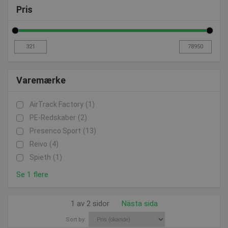
Pris
Varemærke
AirTrack Factory
(1)
PE-Redskaber
(2)
Presenco Sport
(13)
Reivo
(4)
Spieth
(1)
Se 1 flere
1 av 2 sidor
Nästa sida
Sort by: