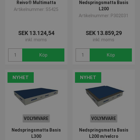
Reivo® Multimatta
Nedspringsmatta Basis
användarinloggning och kontohantering.
Webbplatsen kan inte användas ordentligt utan
L200
Artikelnummer: S5425
strikt nödvändiga cookies.
Artikelnummer: P302031
Namn
Provider / Domän
Utgå
popup-signup-closed
.presencosport.se
1 år
SEK 13.124,54
SEK 13.859,29
inkl. moms
inkl. moms
SNS
www.presencosport.se
Sessi
_sn_n
www.presencosport.se
1 år
Köp
Köp
_sn_a
www.presencosport.se
1 år
CookieScriptConsent
1 mån
CookieScript
www.presencosport.se
NYHET
NYHET
VOLYMVARE
VOLYMVARE
Nedspringsmatta Basis
Nedspringsmatta Basis
L300
L200 m/velcro