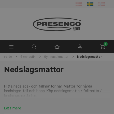
0
Forside
Gymnastik
Gymnastikmattor
Nedslagsmattor
Nedslagsmattor
Hitta nedslags- och fallmattor här. Mattor för hårda
landningar, fall och hopp. Köp nedslagsmatta / fallmatta /
landningsmatta här.
Læs mere