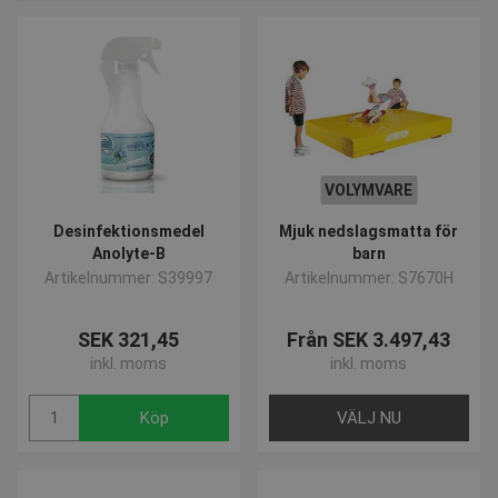
VOLYMVARE
Desinfektionsmedel
Mjuk nedslagsmatta för
Anolyte-B
barn
Artikelnummer: S39997
Artikelnummer: S7670H
SEK 321,45
Från SEK 3.497,43
inkl. moms
inkl. moms
Köp
VÄLJ NU