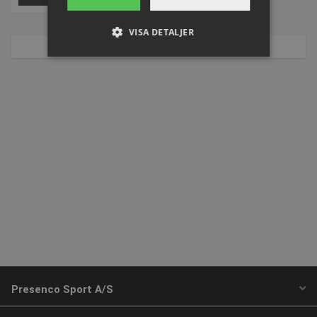
VISA DETALJER
1 av 1 sidor
Strikt nödvändigt
Prestanda
Inriktning
Funktioner
Strikt nödvändiga kakor tillåter
kärnwebbplatsfunktioner som
användarinloggning och kontohantering.
Webbplatsen kan inte användas ordentligt utan
strikt nödvändiga cookies.
Namn
Provider / Domän
Utgå
popup-signup-closed
.presencosport.se
1 år
SNS
www.presencosport.se
Sessi
_sn_n
www.presencosport.se
1 år
Presenco Sport A/S
_sn_a
www.presencosport.se
1 år
CookieScriptConsent
1 mån
CookieScript