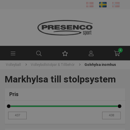
0
Volleyball
Volleybollstolpar & Tillbehör
Golvhylsa inomhus
Markhylsa till stolpsystem
Pris