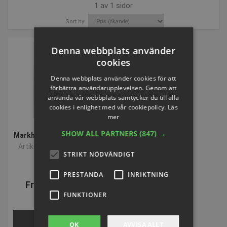
1 av 1 sidor
Sort by:
Denna webbplats använder
cookies
Denna webbplats använder cookies för att
förbättra användarupplevelsen. Genom att
använda vår webbplats samtycker du till alla
cookies i enlighet med vår cookiepolicy.
Läs
mer
SHOW ALL PARTNERS
(847) →
Markhylsa till stolpsystem
Artikelnummer: S91631H
STRIKT NÖDVÄNDIGT
PRESTANDA
INRIKTNING
Från SEK 437,18
FUNKTIONER
inkl. moms
VÄLJ NU
OK
AVVISA ALLT