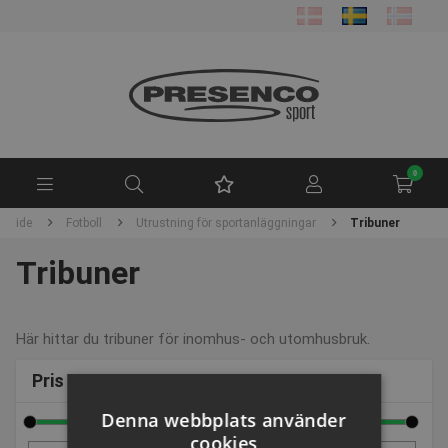
0
orside
Fotboll
Utrustning för sportanläggningar
Tribuner
Tribuner
Här hittar du tribuner för inomhus- och utomhusbruk.
Pris
Denna webbplats använder
cookies