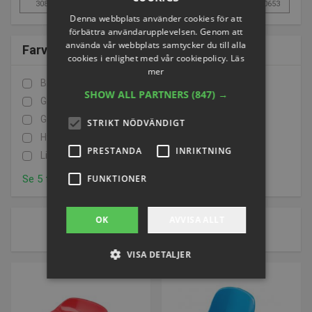
Denna webbplats använder cookies för att
förbättra användarupplevelsen. Genom att
använda vår webbplats samtycker du till alla
Farve
cookies i enlighet med vår cookiepolicy.
Läs
mer
Blå
(1)
SHOW ALL PARTNERS
(847) →
Grå
(1)
Gul
(1)
STRIKT NÖDVÄNDIGT
Hvid
(2)
PRESTANDA
INRIKTNING
Lime
(1)
Se 5 flere
FUNKTIONER
1 av 1 sidor
OK
AVVISA ALLT
Sort by:
VISA DETALJER
Strikt nödvändigt
Prestanda