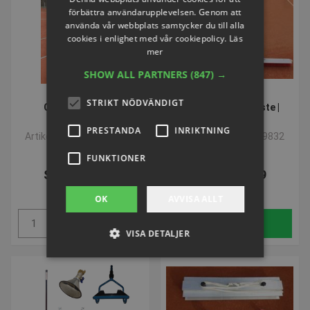
förbättra användarupplevelsen. Genom att
använda vår webbplats samtycker du till alla
cookies i enlighet med vår cookiepolicy.
Läs
mer
SHOW ALL PARTNERS
(847) →
VOLYMVARE
VOLYMVARE
STRIKT NÖDVÄNDIGT
Courtfix Triplex
Kombinationsborste |
Linjestämplar
Courtfix
PRESTANDA
INRIKTNING
Artikelnummer: P819820
Artikelnummer: P819832
FUNKTIONER
SEK 3.311,90
SEK 3.355,99
inkl. moms
inkl. moms
OK
AVVISA ALLT
Köp
Köp
VISA DETALJER
Strikt nödvändigt
Prestanda
Inriktning
Funktioner