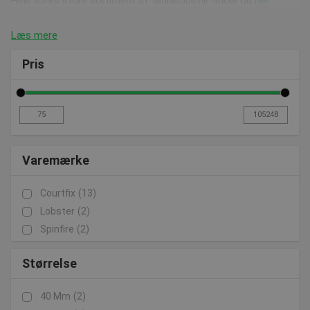
Hele vores store sortiment af tennisudstyr finder du
her
.
Læs mere
Pris
Varemærke
Courtfix
(13)
Lobster
(2)
Spinfire
(2)
Størrelse
40 Mm
(2)