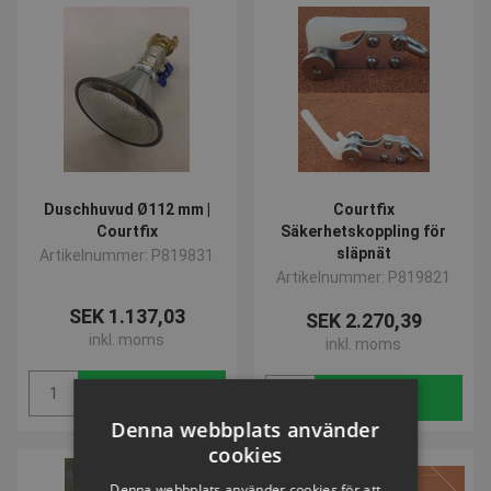
Duschhuvud Ø112 mm |
Courtfix
Courtfix
Säkerhetskoppling för
släpnät
Artikelnummer: P819831
Artikelnummer: P819821
SEK 1.137,03
SEK 2.270,39
inkl. moms
inkl. moms
Köp
Köp
Denna webbplats använder
cookies
Denna webbplats använder cookies för att