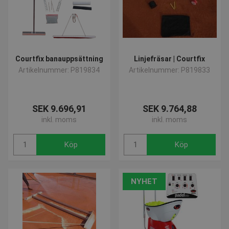
Strikt nödvändiga kakor tillåter
kärnwebbplatsfunktioner som
användarinloggning och kontohantering.
Webbplatsen kan inte användas ordentligt utan
strikt nödvändiga cookies.
Courtfix banauppsättning
Linjefräsar | Courtfix
Namn
Provider / Domän
Utgå
Artikelnummer: P819834
Artikelnummer: P819833
popup-signup-closed
.presencosport.se
1 år
SNS
www.presencosport.se
Sessi
SEK 9.696,91
SEK 9.764,88
_sn_n
www.presencosport.se
1 år
inkl. moms
inkl. moms
_sn_a
www.presencosport.se
1 år
Köp
Köp
CookieScriptConsent
1 mån
CookieScript
www.presencosport.se
NYHET