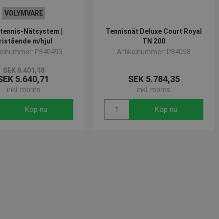
VOLYMVARE
tennis-Nätsystem |
Tennisnät Deluxe Court Royal
ristående m/hjul
TN 200
kelnummer: P840493
Artikelnummer: P84058
SEK 9.401,18
 - vilket är en viktig
änds för att begränsa
 används för att särskilja
SEK 5.640,71
SEK 5.784,35
rat nummer som
inkl. moms
inkl. moms
lats och används för att
lamprodukter, såsom
alysrapporterna.
Köp nu
Köp nu
daterar ett unikt värde för
ngar.
onstillståndet.