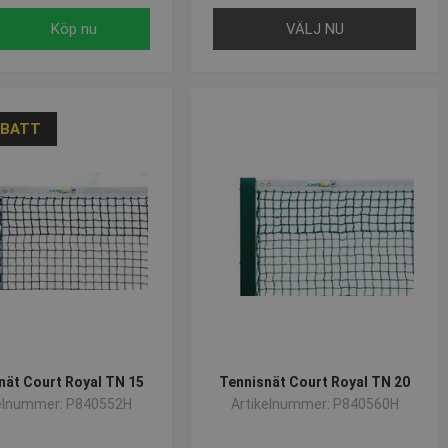
Köp nu
VÄLJ NU
ABATT
nät Court Royal TN 15
Tennisnät Court Royal TN 20
kelnummer: P840552H
Artikelnummer: P840560H