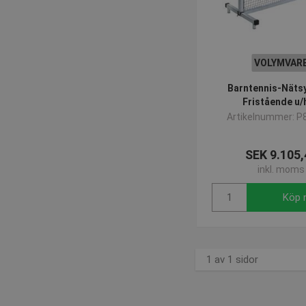
VOLYMVAR
Barntennis-Nätsy
Fristående u/
Artikelnummer: P
SEK 9.105,
inkl. moms
Köp 
1 av 1 sidor