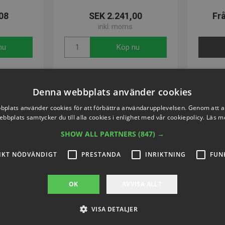
08
SEK 2.241,00
Fr
inkl. moms
nu
Köp nu
Denna webbplats använder cookies
plats använder cookies för att förbättra användarupplevelsen. Genom att 
ebbplats samtycker du till alla cookies i enlighet med vår cookiepolicy.
Läs m
SHOW ALL PARTNERS
(847) →
IKT NÖDVÄNDIGT
PRESTANDA
INRIKTNING
FUN
OK
AVVISA ALLT
VISA DETALJER
yal TN 55
Tennisnät Court Royal TN 30
Tennis