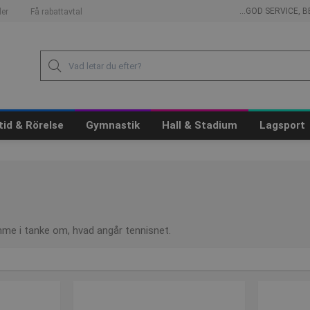
...GOD SERVICE,
er
Få rabattavtal
itid & Rörelse
Gymnastik
Hall & Stadium
Lagsport
mme i tanke om, hvad angår tennisnet.