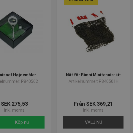
nisnet Højdemåler
Nät för Bimbi Minitennis-kit
kelnummer: P840562
Artikelnummer: P840501H
SEK 275,53
Från SEK 369,21
inkl. moms
inkl. moms
Köp nu
VÄLJ NU