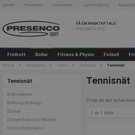
Nyheter
Presenttips
Varumärken
Lagerförsäljning
Rabattkod
FÅ EN RABATAFTALE
KONTAKTA OSS
Friidrott
Bollar
Fitness & Physio
Fotboll
Fr
Forside
Racketsport
Tennis
Tennisnät
Tennisnät
Tennisnät
Tennisnät
Bollmaskiner
Vi har alt det du kan ko
Bollkorg | Bollvagn
Bänkar
1 av 1 sidor
Domarstolar och tillbehör
Informationstavlor