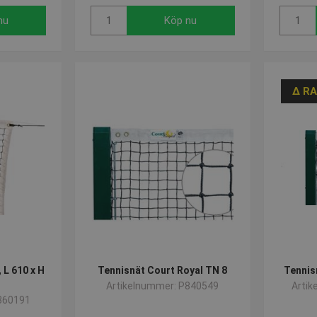
nu
Köp nu
∆ R
 L 610 x H
Tennisnät Court Royal TN 8
Tennis
t
Artikelnummer: P840549
Arti
360191