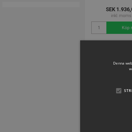
SEK 1.936,
inkl. moms
Köp 
Denna webb
w
STR
Tennisnät Court Ro