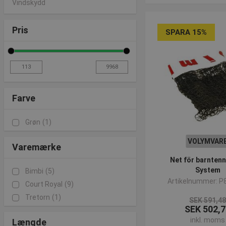
Vindskydd
Pris
SPARA 15%
Farve
Grøn
(1)
VOLYMVAR
Varemærke
Net för barntenn
System
Bimbi
(5)
Artikelnummer: P
Court Royal
(9)
Tretorn
(1)
SEK 591,4
SEK 502,7
inkl. moms
Længde