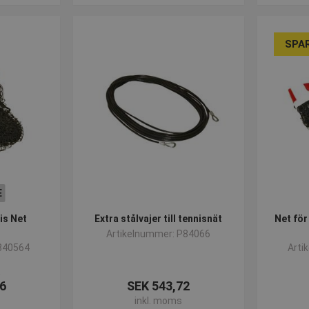
SPA
E
is Net
Extra stålvajer till tennisnät
Net för
Artikelnummer: P84066
840564
Arti
8
6
SEK 543,72
inkl. moms