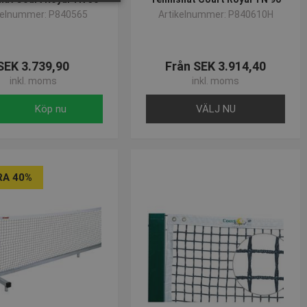
kelnummer: P840565
Artikelnummer: P840610H
sen kan inte användas
SEK 3.739,90
Från SEK 3.914,40
inkl. moms
inkl. moms
Köp nu
VÄLJ NU
RA 40%
om-tjänsten för att komma
 Det är nödvändigt att
korrekt.