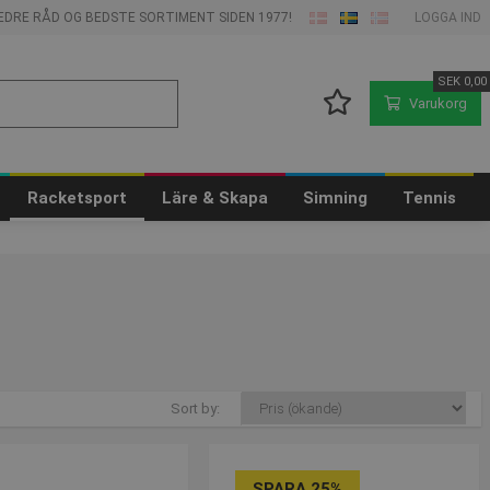
 BEDRE RÅD OG BEDSTE SORTIMENT SIDEN 1977!
LOGGA IND
SEK
0,00
Varukorg
Racketsport
Läre & Skapa
Simning
Tennis
Sort by:
SPARA 25%