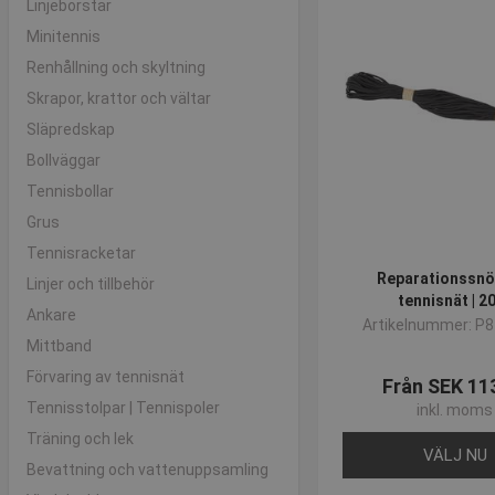
Linjeborstar
Minitennis
Renhållning och skyltning
Skrapor, krattor och vältar
Släpredskap
Bollväggar
Tennisbollar
Grus
Tennisracketar
Reparationssnör
Linjer och tillbehör
tennisnät | 2
Ankare
Artikelnummer: P
Mittband
Förvaring av tennisnät
Från SEK 11
Tennisstolpar | Tennispoler
inkl. moms
Träning och lek
VÄLJ NU
Bevattning och vattenuppsamling