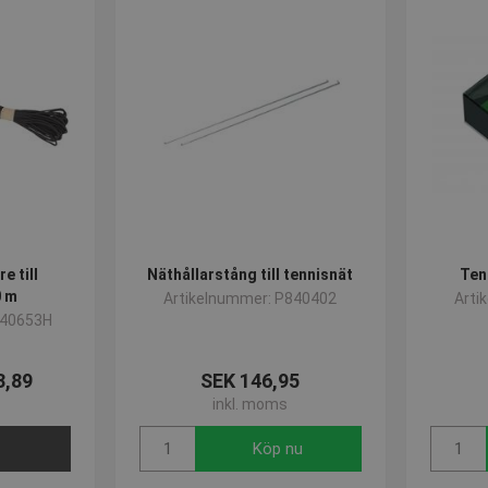
e till
Näthållarstång till tennisnät
Ten
0 m
Artikelnummer: P840402
Arti
840653H
3,89
SEK 146,95
inkl. moms
Köp nu