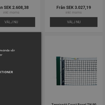
ån SEK 2.608,38
Från SEK 3.027,19
inkl. moms
inkl. moms
VÄLJ NU
VÄLJ NU
använda vår
er
KTIONER
nät Court Royal TN 50
Tennisnät Court Royal TN 90