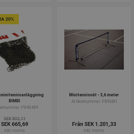
RA 20%
 minitennisanläggning
Minitennisnät - 3,6 meter
BIMBI
Artikelnummer: P8968H
kelnummer: P840489
SEK 832,11
SEK 665,69
Från SEK 1.201,33
inkl. moms
inkl. moms