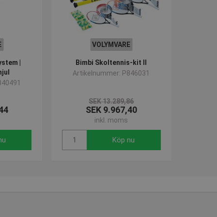
E
VOLYMVARE
stem |
Bimbi Skoltennis-kit II
hjul
Artikelnummer: P846031
840491
SEK 13.289,86
44
SEK 9.967,40
inkl. moms
nu
Köp nu