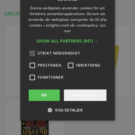
Denna webbplats använder cookies för att
Læs mere
förbättra användarupplevelsen. Genom att
använda vår webbplats samtycker du till alla
cookies i enlighet med vår cookiepolicy.
Läs
mer
SHOW ALL PARTNERS
(847) →
STRIKT NÖDVÄNDIGT
PRESTANDA
INRIKTNING
FUNKTIONER
Judo suit
Judo mattor
OK
AVVISA ALLT
VISA DETALJER
Strikt nödvändigt
Prestanda