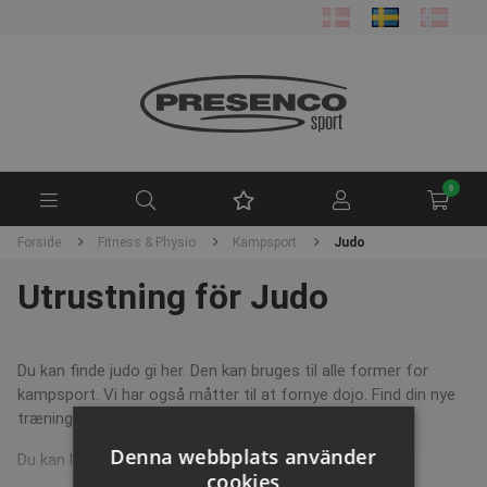
0
Forside
Fitness & Physio
Kampsport
Judo
Utrustning för Judo
Du kan finde judo gi her. Den kan bruges til alle former for
kampsport. Vi har også måtter til at fornye dojo. Find din nye
træningsgi inkl. bælte her.
Denna webbplats använder
Du kan læse meget mere om Judo her:
Judo
cookies