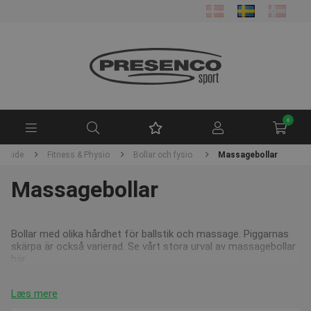
0
orside
Fitness & Physio
Bollar och fysio
Massagebollar
Massagebollar
Bollar med olika hårdhet för ballstik och massage. Piggarnas
skärpa är också varierad. Se vårt stora urval av massagebollar
här.
Læs mere