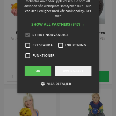
förbättra användarupplevelsen. Genom att
använda vår webbplats samtycker du till alla
cookies i enlighet med vår cookiepolicy.
Läs
mer
SHOW ALL PARTNERS
(847) →
Sensy Bold 2 stk
Blackroll ® Boll - liten
STRIKT NÖDVÄNDIGT
Artikelnummer: F03220
Artikelnummer: S54795
PRESTANDA
INRIKTNING
FUNKTIONER
SEK 170,83
SEK 170,83
inkl. moms
inkl. moms
OK
AVVISA ALLT
Köp
Köp
VISA DETALJER
Strikt nödvändigt
Prestanda
Inriktning
Funktioner