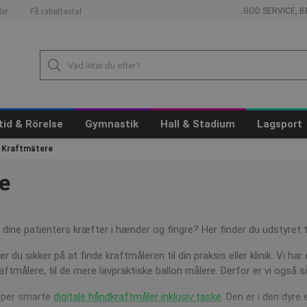
...GOD SERVICE,
er
Få rabattavtal
itid & Rörelse
Gymnastik
Hall & Stadium
Lagsport
Kraftmätere
e
r dine patienters kræfter i hænder og fingre? Her finder du udstyret ti
 du sikker på at finde kraftmåleren til din praksis eller klinik. Vi har 
aftmålere, til de mere lavpraktiske ballon målere. Derfor er vi også s
super smarte
digitale håndkraftmåler inklusiv taske
. Den er i den dyr