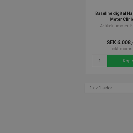
Strikt nödvändiga kakor ti
Baseline digital H
ordentligt utan strikt nödvä
Meter Clini
Namn
Artikelnummer: 
popup-signup-closed
SEK 6.008,
SNS
inkl. moms
_sn_n
_sn_a
Köp 
CookieScriptConsent
contextValues
1 av 1 sidor
_sn_m
crisp-
client%2Fsession%2Ffd37c
69dc-486e-a2a2-1491c236
crisp-
client%2Fsocket%2Ffd37c0
69dc-486e-a2a2-1491c236