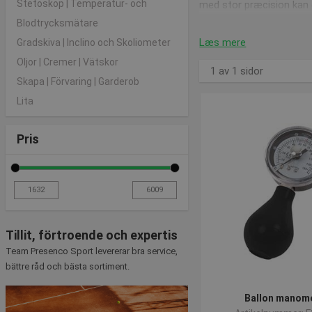
Stetoskop | Temperatur- och
med stor præcision kan 
elektronisk kalibrerings
Blodtrycksmätare
har styr på den, og er pl
Læs mere
Gradskiva | Inclino och Skoliometer
Hvis man går ned i den lid
Oljor | Cremer | Vätskor
1 av 1 sidor
ensartet trykmodstand, h
Skapa | Förvaring | Garderob
Lita
Derindimellem finder du 
inkl. taske
, den kan måle 
Pris
Tillit, förtroende och expertis
Team Presenco Sport levererar bra service,
bättre råd och bästa sortiment.
Ballon manom