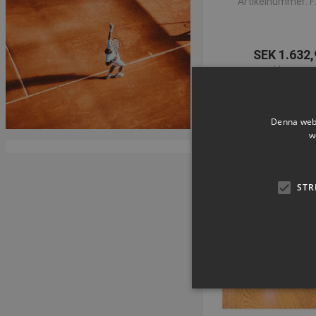
Artikelnummer: 
SEK 1.632,
inkl. moms
Köp 
Denna webb
w
STR