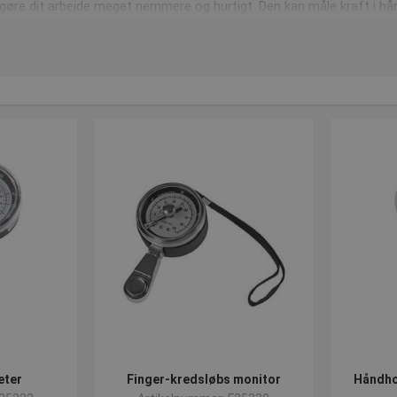
gøre dit arbejde meget nemmere og hurtigt. Den kan måle kraft i h
system. Der kan endvidere oplagres 40 testresultater i den interne h
aceret sikkert.
t billigere ende, så har vi f.eks. dette
Ballon manometer
. Her presse
erefter kan man fra den røde viser aflæse resultatet i både kilo o
flere andre udgaver af kraftmålere perfekte til din klinik eller praks
tryk op til 90 kg. har et 5-step justerbart håndtag.
eter
Finger-kredsløbs monitor
Håndho