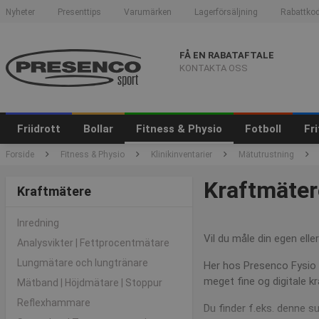
Nyheter
Presenttips
Varumärken
Lagerförsäljning
Rabattkod
FÅ EN RABATAFTALE
KONTAKTA OSS
Friidrott
Bollar
Fitness & Physio
Fotboll
Fr
Forside
Fitness & Physio
Klinikinventarier
Mätutrustning
Kraftmäter
Kraftmätere
Inredning
Vil du måle din egen elle
Analysvikter | Fettprocentmätare
Lungmätare och lungtränare
Her hos Presenco Fysio er
meget fine og digitale kr
Mätband | Höjdmätare | Stoppur
Reflexhammare
Du finder f.eks. denne 