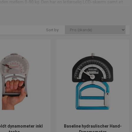
ånden mellem 0-90 kg. Den har en letlæselig LCD-skærm samt et
ukommelse uanset batteri. Dertil kommer den i en taske, så du altid
r man ind på "ballonen", som er et gummibælg. Dette giver en
Sort by:
g pund.
is. Det kunne blandt andet være denne
hydrauliske håndkraftsmåler
ldt dynamometer inkl
Baseline hydraulischer Hand-