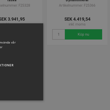
taske
Dynamometer
ikelnummer: F25328
Artikelnummer: F25366
SEK 3.941,95
SEK 4.419,54
inkl. moms
inkl. moms
Köp nu
Köp nu
använda vår
er
KTIONER