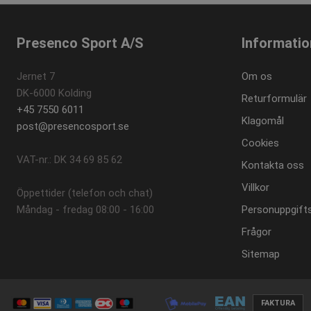
Presenco Sport A/S
Informatio
Provid
Namn
Namn
Domä
_ga
_gat_gtag_UA_16956477_6
Googl
Jernet 7
Om os
.prese
DK-6000 Kolding
Returformulär
_fbp
+45 7550 6011
Klagomål
post@presencosport.se
_gid
Googl
.prese
Cookies
VAT-nr.: DK 34 69 85 62
_ga_P6L6LNC51X
.prese
Kontakta oss
Villkor
Öppettider (telefon och chat)
Måndag - fredag ​​08:00 - 16:00
Personuppgifts
Frågor
Sitemap
FAKTURA