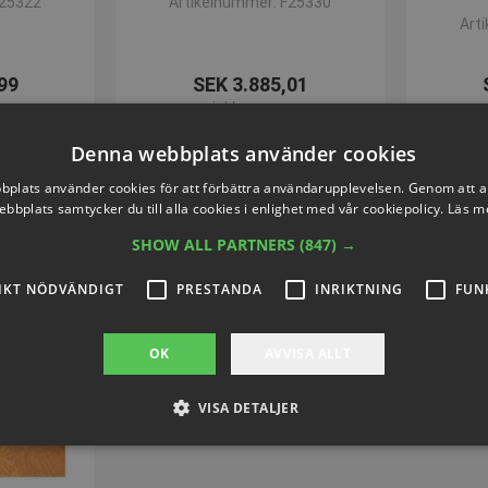
F25322
Artikelnummer: F25330
Art
99
SEK 3.885,01
inkl. moms
Denna webbplats använder cookies
nu
Köp nu
plats använder cookies för att förbättra användarupplevelsen. Genom att 
ebbplats samtycker du till alla cookies i enlighet med vår cookiepolicy.
Läs m
SHOW ALL PARTNERS
(847) →
IKT NÖDVÄNDIGT
PRESTANDA
INRIKTNING
FUN
OK
AVVISA ALLT
VISA DETALJER