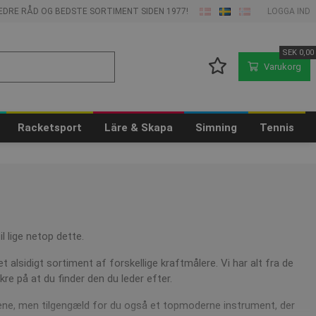
 BEDRE RÅD OG BEDSTE SORTIMENT SIDEN 1977!
LOGGA IND
SEK
0,00
Varukorg
Racketsport
Läre & Skapa
Simning
Tennis
l lige netop dette.
et alsidigt sortiment af forskellige kraftmålere. Vi har alt fra de
ikre på at du finder den du leder efter.
e ene, men tilgengæld for du også et topmoderne instrument, der