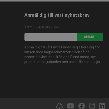
Anmäl dig till vårt nyhetsbrev
 - vilket är en viktig
änds för att begränsa
Skriv in din mailadress
 används för att särskilja
rat nummer som
lats och används för att
lamprodukter, såsom
ANMÄL
alysrapporterna.
daterar ett unikt värde för
Anmäl dig till vårt nyhetsbrev Registrera dig för
ngar.
kursen med några rabattkoder och få de
onstillståndet.
senaste nyheterna från oss Bland annat, nya
produkter, erbjudanden och speciella kampanjer.