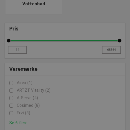
Vattenbad
Pris
Varemærke
Airex
(1)
ARTZT Vitality
(2)
A-Serve
(4)
Cosimed
(8)
Erzi
(3)
Se 6 flere