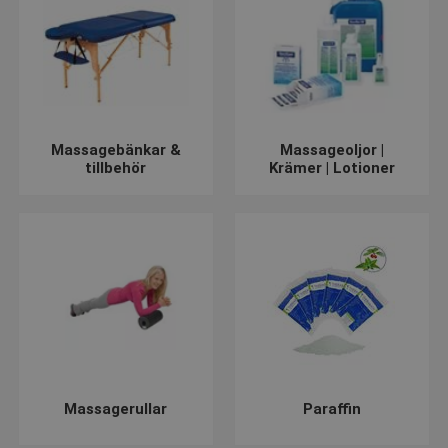
Behöver du massagerullar eller massagebollar för
rehabilitering?
På Presenco Sport har vi ett stort utbud av
massagebollar
. Vi
har mjuka och hårda massagebollar, beroende på vilken skada
eller ömhet du har. Som massagerulle har vi den här foam
Massagebänkar &
Massageoljor |
roller från Trigger Point, som har en hård och stabil insida och
tillbehör
Krämer | Lotioner
en mjuk utsida med massagezoner.
Vi foduserar på god service!
I vår webbshop har vi samlat hela vårt stora sortiment av
massageutrustning, och vi ser till att uppdatera webshopen
regelbundet!
Om du har några frågor om våra produkter kan du ringa oss på
7550 6011 eller skicka ett e-postmeddelande till
Massagerullar
Paraffin
post@presencosport.dk
. Vi är alltid redo att hjälpa dig med råd