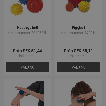
Provider /
Namn
Utgång
Beskrivning
Domän
Massage boll
Piggboll
Provider /
Namn
Utgång
Besk
Artikelnummer: P919603H
Artikelnummer: S2031H
_ga
1 år 1
Detta cookie-n
Google LLC
Domän
månad
associerat med
.presencosport.se
Universal Analyt
_gat_gtag_UA_16956477_6
.presencosport.se
59
Denn
en viktig uppda
sekunder
del 
Googles mer va
Anal
analystjänst. 
Från SEK 51,44
Från SEK 55,11
för 
används för att 
beg
inkl. moms
inkl. moms
unika använda
(gas
tilldela ett sl
genererat num
_fbp
3
Anvä
Meta Platform
klientidentifie
VÄLJ NU
VÄLJ NU
månader
för 
Inc.
i varje sidförf
seri
.presencosport.se
webbplats och
såso
att beräkna bes
från
session- och k
tred
för
webbplatsanal
_gid
1 dag
Denna cookie st
Google LLC
Google Analytic
.presencosport.se
och uppdaterar
värde för varje