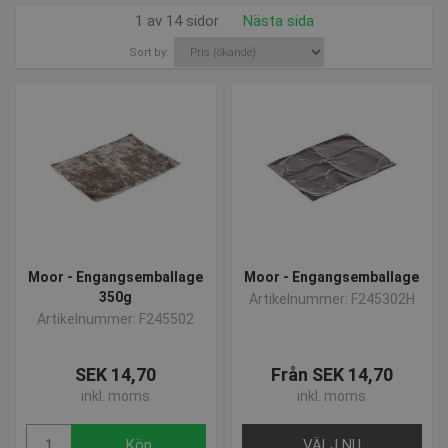
1 av 14 sidor
Nästa sida
Sort by:
Moor - Engangsemballage
Moor - Engangsemballage
350g
Artikelnummer: F245302H
Artikelnummer: F245502
SEK 14,70
Från SEK 14,70
inkl. moms
inkl. moms
Köp
VÄLJ NU