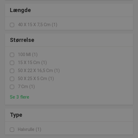
Længde
40 X 15 X 7,5 Cm
(1)
Størrelse
100 Ml
(1)
15 X 15 Cm
(1)
50 X 22 X 16,5 Cm
(1)
50 X 25 X 5 Cm
(1)
7 Cm
(1)
Se 3 flere
Type
Halvrulle
(1)