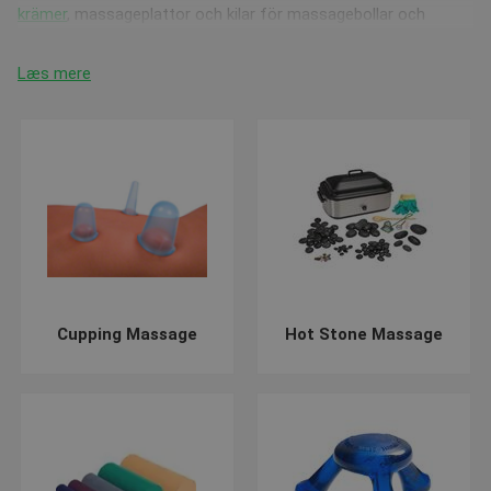
krämer
, massageplattor och kilar för massagebollar och
massagemaskiner. Utrustning för behandlingar, rehabilitering
och skador.
Læs mere
Vi har ett stort urval av massagebollar och
massageplattor/kilar
Vi har utökat vårt sortiment och har ett stort urval av
stationära massagestrålar, justerbara massagestrålar och
bärbara
massagestrålar
. Om du behöver en massagebricka för
din arbetsplats, förening eller klinik kan vi hjälpa dig med detta.
Våra massagejärn finns med många olika funktioner, ytor,
färger och storlekar.
Cupping Massage
Hot Stone Massage
Du kan hitta våra lagerplattor och
lagerkilar
i en färg som
matchar din massagebricka, om det är ett behov. För
behandling av knän och lår rekommenderar vi dessa runda
lagerkilar, som gör att du kan ge patienten en bättre
behandling och bättre stöd. Annars har vi halvrunda, fyrkantiga