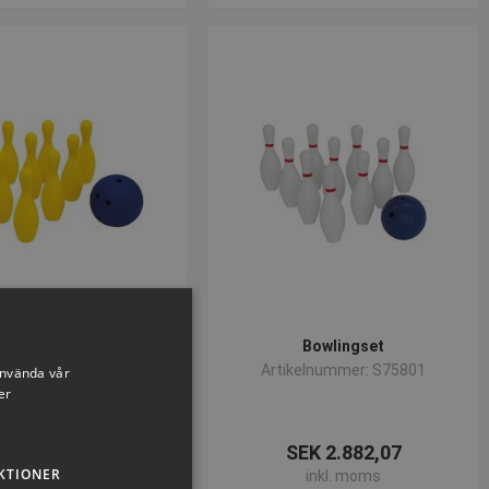
Bowling spel
Bowlingset
ikelnummer: S63255
Artikelnummer: S75801
använda vår
er
SEK 1.568,70
SEK 2.882,07
KTIONER
inkl. moms
inkl. moms