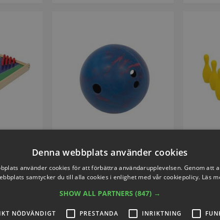
Denna webbplats använder cookies
ling
Bowlingklot
S75806
Artikelnummer: S7580-2
Art
plats använder cookies för att förbättra användarupplevelsen. Genom att 
ebbplats samtycker du till alla cookies i enlighet med vår cookiepolicy.
Läs m
SHOW ALL PARTNERS
(847) →
31
SEK 1.329,90
IKT NÖDVÄNDIGT
PRESTANDA
INRIKTNING
FUN
inkl. moms