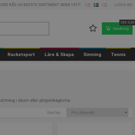
 BEDRE RÅD OG BEDSTE SORTIMENT SIDEN 1977!
LOGGA IND
SEK
0,00
Varukorg
Racketsport
Läre & Skapa
Simning
Tennis
sättning i skum eller pingvinkäglorna.
Sort by: