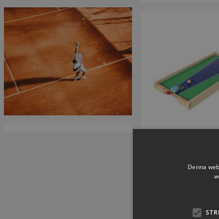
Fotboll & Bow
Artikelnummer: 
Denna webb
w
SEK 1.021,
STR
inkl. moms