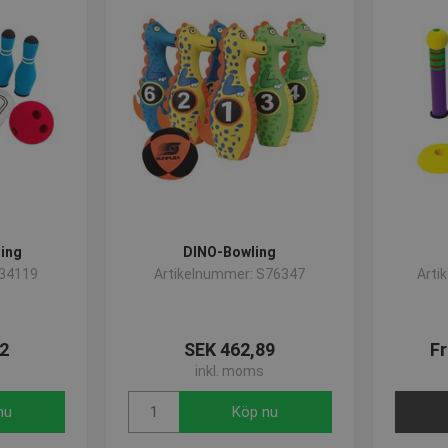
ling
DINO-Bowling
L34119
Artikelnummer: S76347
Arti
2
SEK 462,89
Fr
inkl. moms
nu
Köp nu