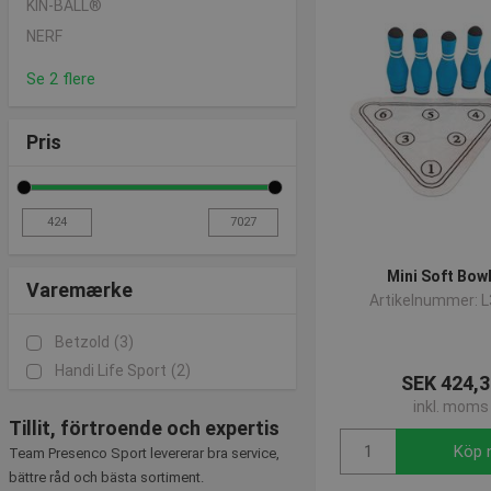
KIN-BALL®
NERF
Se 2 flere
Pris
Mini Soft Bow
Varemærke
Artikelnummer: 
Betzold
(3)
Handi Life Sport
(2)
SEK 424,3
inkl. moms
Tillit, förtroende och expertis
Köp 
Team Presenco Sport levererar bra service,
bättre råd och bästa sortiment.