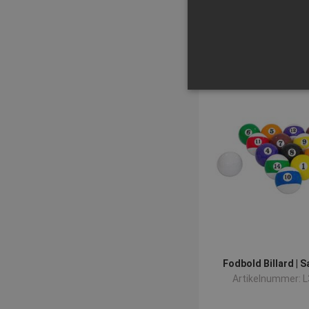
Köp 
Strikt nödvändiga kakor ti
ordentligt utan strikt nödvä
Namn
popup-signup-closed
SNS
_sn_n
_sn_a
Fodbold Billard | S
CookieScriptConsent
Artikelnummer: 