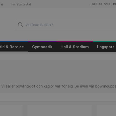
...GOD SERVICE,
er
Få rabattavtal
itid & Rörelse
Gymnastik
Hall & Stadium
Lagsport
r. Vi säljer bowlingklot och käglor var för sig. Se även vår bowlingupp