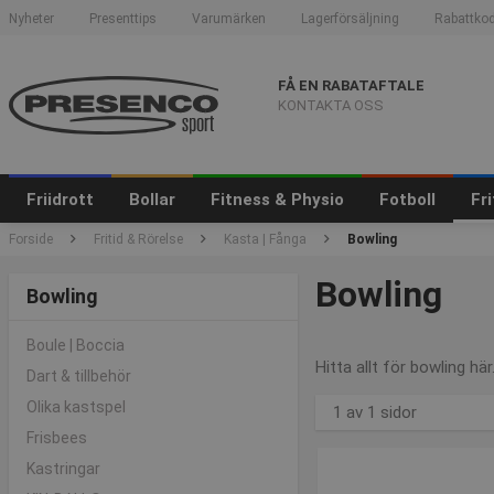
Nyheter
Presenttips
Varumärken
Lagerförsäljning
Rabattkod
FÅ EN RABATAFTALE
KONTAKTA OSS
Friidrott
Bollar
Fitness & Physio
Fotboll
Fr
Forside
Fritid & Rörelse
Kasta | Fånga
Bowling
Bowling
Bowling
Boule | Boccia
Hitta allt för bowling hä
Dart & tillbehör
Olika kastspel
1 av 1 sidor
Frisbees
Kastringar