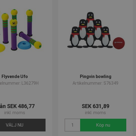
Flyvende Ufo
Pingvin bowling
kelnummer: L36279H
Artikelnummer: S76349
ån SEK 486,77
SEK 631,89
inkl. moms
inkl. moms
VÄLJ NU
Köp nu