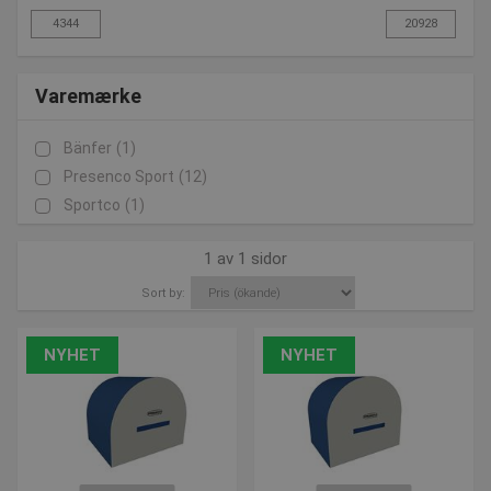
Varemærke
Bänfer
(1)
Presenco Sport
(12)
Sportco
(1)
1 av 1 sidor
Sort by:
NYHET
NYHET