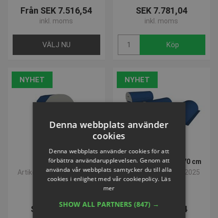
Från SEK 7.516,54
SEK 7.781,04
inkl. moms
inkl. moms
VÄLJ NU
Köp
NYHET
NYHET
Denna webbplats använder
cookies
VOLYMVARE
VOLYMVARE
Denna webbplats använder cookies för att
förbättra användarupplevelsen. Genom att
Multiplint liten
2-delad cylinder, Ø70 cm
använda vår webbplats samtycker du till alla
Artikelnummer: P302044
Artikelnummer: P302025
cookies i enlighet med vår cookiepolicy.
Läs
mer
SHOW ALL PARTNERS
(847) →
SEK 8.324,76
SEK 9.245,04