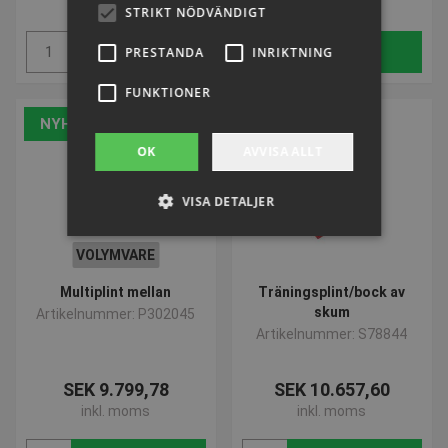
inkl. moms
inkl. moms
STRIKT NÖDVÄNDIGT
Köp
Köp
PRESTANDA
INRIKTNING
FUNKTIONER
NYHET
OK
AVVISA ALLT
VISA DETALJER
VOLYMVARE
Strikt nödvändigt
Prestanda
Multiplint mellan
Träningsplint/bock av
Inriktning
Funktioner
skum
Artikelnummer: P302045
Artikelnummer: S78844
Strikt nödvändiga kakor tillåter
kärnwebbplatsfunktioner som
användarinloggning och kontohantering.
SEK 9.799,78
SEK 10.657,60
Webbplatsen kan inte användas ordentligt utan
strikt nödvändiga cookies.
inkl. moms
inkl. moms
Namn
Provider / Domän
Utgå