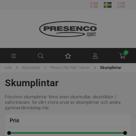
0
Forside
Gymnastik
Plintar | Flik Flak Trainer
Skumplintar
Skumplintar
Förutom skumplintar finns även skumrullar, skumlådor /
saltotränare. Se vårt stora urval av skumplintar och andra
gymnastikredskap här.
Pris