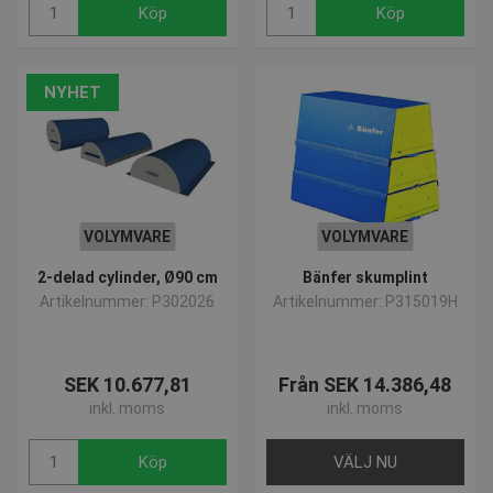
Köp
Köp
popup-signup-closed
.presencosport.se
1 år
SNS
www.presencosport.se
Sessi
NYHET
_sn_n
www.presencosport.se
1 år
_sn_a
www.presencosport.se
1 år
CookieScriptConsent
1 mån
CookieScript
www.presencosport.se
VOLYMVARE
VOLYMVARE
2-delad cylinder, Ø90 cm
Bänfer skumplint
Artikelnummer: P302026
Artikelnummer: P315019H
SEK 10.677,81
Från SEK 14.386,48
inkl. moms
inkl. moms
contextValues
www.presencosport.se
Sessi
Köp
VÄLJ NU
_sn_m
www.presencosport.se
1 år